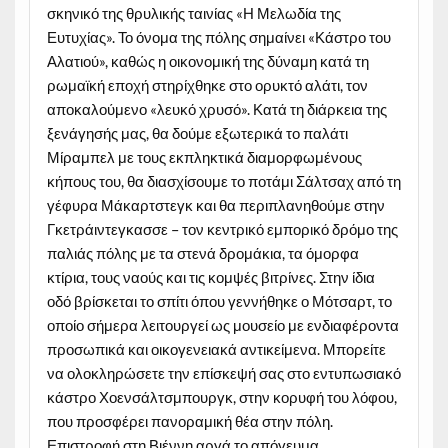
σκηνικό της θρυλικής ταινίας «Η Μελωδία της
Ευτυχίας». Το όνομα της πόλης σημαίνει «Κάστρο του
Αλατιού», καθώς η οικονομική της δύναμη κατά τη
ρωμαϊκή εποχή στηρίχθηκε στο ορυκτό αλάτι, τον
αποκαλούμενο «λευκό χρυσό». Κατά τη διάρκεια της
ξενάγησής μας, θα δούμε εξωτερικά το παλάτι
Μίραμπελ με τους εκπληκτικά διαμορφωμένους
κήπους του, θα διασχίσουμε το ποτάμι Σάλτσαχ από τη
γέφυρα Μάκαρτστεγκ και θα περιπλανηθούμε στην
Γκετράιντεγκασσε – τον κεντρικό εμπορικό δρόμο της
παλιάς πόλης με τα στενά δρομάκια, τα όμορφα
κτίρια, τους ναούς και τις κομψές βιτρίνες. Στην ίδια
οδό βρίσκεται το σπίτι όπου γεννήθηκε ο Μότσαρτ, το
οποίο σήμερα λειτουργεί ως μουσείο με ενδιαφέροντα
προσωπικά και οικογενειακά αντικείμενα. Μπορείτε
να ολοκληρώσετε την επίσκεψή σας στο εντυπωσιακό
κάστρο Χοενσάλτσμπουργκ, στην κορυφή του λόφου,
που προσφέρει πανοραμική θέα στην πόλη.
Επιστροφή στη Βιέννη αργά το απόγευμα.