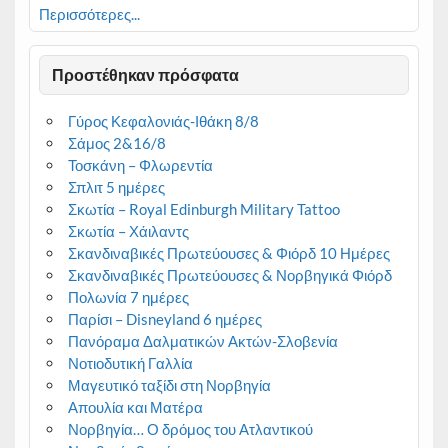
Περισσότερες...
Προστέθηκαν πρόσφατα
Γύρος Κεφαλονιάς-Ιθάκη 8/8
Σάμος 2&16/8
Τοσκάνη – Φλωρεντία
Σπλιτ 5 ημέρες
Σκωτία – Royal Edinburgh Military Tattoo
Σκωτία – Χάιλαντς
Σκανδιναβικές Πρωτεύουσες & Φιόρδ 10 Ημέρες
Σκανδιναβικές Πρωτεύουσες & Νορβηγικά Φιόρδ
Πολωνία 7 ημέρες
Παρίσι – Disneyland 6 ημέρες
Πανόραμα Δαλματικών Ακτών-Σλοβενία
Νοτιοδυτική Γαλλία
Μαγευτικό ταξίδι στη Νορβηγία
Απουλία και Ματέρα
Νορβηγία… Ο δρόμος του Ατλαντικού