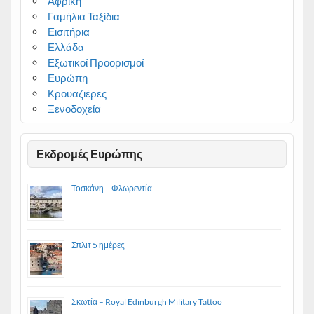
Αφρική
Γαμήλια Ταξίδια
Εισιτήρια
Ελλάδα
Εξωτικοί Προορισμοί
Ευρώπη
Κρουαζιέρες
Ξενοδοχεία
Εκδρομές Ευρώπης
Τοσκάνη – Φλωρεντία
Σπλιτ 5 ημέρες
Σκωτία – Royal Edinburgh Military Tattoo