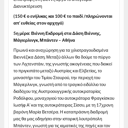
Διανυκτέρευση
(150
€
ο ενήλικας και 100
€
το παιδί /πληρώνονται
απ’ ευθείας στον αρχηγό)
5η μέρα: Βιέννη
Εκδρομή στα Δάση Βιέννης,
Μάγιερλινγκ, Μπάντεν – Αθήνα
Πρωινό και αναχώρηση για τα χιλιοτραγουδισμένα
Βιεννέζικα Δάση. Μεταξύ άλλων θα δούμε το πύργο
των Λιχτενστάιν, της γνωστής οικογένειας που διοικεί
το πριγκιπάτο μεταξύ Αυστρίας και Ελβετίας, το
μοναστήρι του Τιμίου Σταυρού, την περιοχή του
Μάγιερλινγκ, γνωστή από το τραγικό ειδύλλιο του
διαδόχου της Αυστροουγγρικής αυτοκρατορίας
Ροδόλφου, μοναχογιού του αυτοκράτορα Φραγκίσκου
Ιωσήφ Α’ και της αυτοκράτειρας Σίσσυ, με τη 17χρονη
βαρόνη Μαρία Βετσέρα. Η καταπράσινη διαδρομή
μας θα μας οδηγήσει στην ιστορική λουτρόπολη
Μπάντεν, γνωστή για τις ιαματικές της πηγές και τον