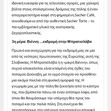
ιδανική ευκαιρία για τις τελευταίες αγορές, μια χαλαρή
βόλτα στους στολισμένους δρόμους της πόλης ή έναν
αποχαιρετιστήριο καφέ στη φημισμένη Sacher Café,
συνοδευόμενο από την αυθεντική Sacher Torte – το
πιο εμβληματικό γλυκό της αυστριακής
ζαχαροπλαστικής.
3η μέρα: Βιέννη ….εκδρομή στην Μπρατισλάβα
Πρωινό και αναχώρηση για την εκδρομή μας σε μία
από τις νεότερες πρωτεύουσες της Ευρώπης, αυτή της
Σλοβακίας. Η Μπρατισλάβα ή η «μικρή Βιέννη», όπως
συχνά αποκαλείται, είναι κτισμένη στις όχθες του
ποταμού Δούναβη, με το υγρό στοιχείο να προσθέτει
μια ακόμα πινελιά στη φυσική ομορφιά της. Η
γνωριμία μας με την πόλη θα ξεκινήσει από το κάστρο
της, που βρίσκεται πάνω σε έναν απότομο λόφο, από
όπου θα θαυμάσουμε την υπέροχη θέα προς τον
ποταμό και την παλιά πόλη. Στη συνέχεια θα
περπατήσουμε στο υπέροχα συντηρημένο ιστορικό