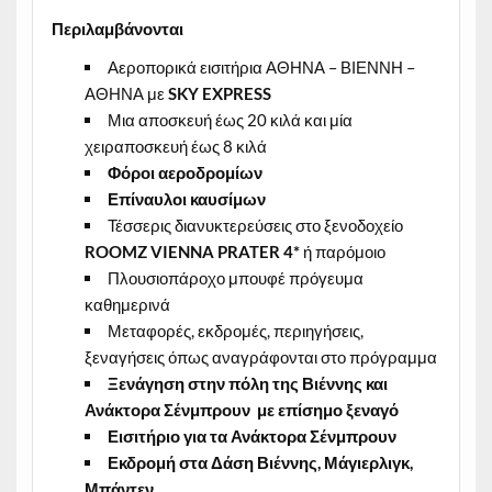
Περιλαμβάνονται
Αεροπορικά εισιτήρια ΑΘΗΝΑ – ΒΙΕΝΝΗ –
ΑΘΗΝΑ με
SKY
EXPRESS
Μια αποσκευή έως 20 κιλά και μία
χειραποσκευή έως 8 κιλά
Φόροι αεροδρομίων
Επίναυλοι καυσίμων
Τέσσερις διανυκτερεύσεις στο ξενοδοχείο
ROOMZ
VIENNA
PRATER
4*
ή παρόμοιο
Πλουσιοπάροχο μπουφέ πρόγευμα
καθημερινά
Μεταφορές, εκδρομές, περιηγήσεις,
ξεναγήσεις όπως αναγράφονται στο πρόγραμμα
Ξενάγηση στην πόλη της Βιέννης και
Ανάκτορα Σένμπρουν με επίσημο ξεναγό
Εισιτήριο για τα Ανάκτορα Σένμπρουν
Εκδρομή στα Δάση Βιέννης, Μάγιερλιγκ,
Μπάντεν