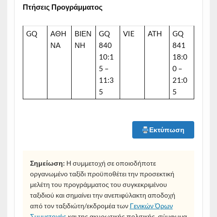
Πτήσεις
Προγράμματος
GQ
ΑΘΗ
ΒΙΕΝ
GQ
VIE
ATH
GQ
ΝΑ
ΝΗ
840
841
10:1
18:0
5 –
0 –
11:3
21:0
5
5
Εκτύπωση
Σημείωση:
Η συμμετοχή σε οποιοδήποτε
οργανωμένο ταξίδι προϋποθέτει την προσεκτική
μελέτη του προγράμματος του συγκεκριμένου
ταξιδιού και σημαίνει την ανεπιφύλακτη αποδοχή
από τον ταξιδιώτη/εκδρομέα των
Γενικών Όρων
Συμμετοχής
και της ακυρωτικής πολιτικής, σύμφωνα