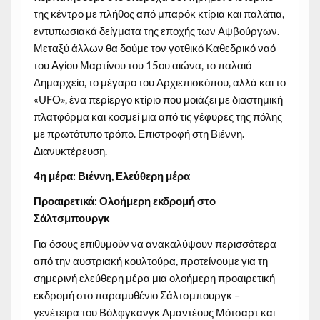
της κέντρο με πλήθος από μπαρόκ κτίρια και παλάτια,
εντυπωσιακά δείγματα της εποχής των Αψβούργων.
Μεταξύ άλλων θα δούμε τον γοτθικό Καθεδρικό ναό
του Αγίου Μαρτίνου του 15ου αιώνα, το παλαιό
Δημαρχείο, το μέγαρο του Αρχιεπισκόπου, αλλά και το
«UFO», ένα περίεργο κτίριο που μοιάζει με διαστημική
πλατφόρμα και κοσμεί μια από τις γέφυρες της πόλης
με πρωτότυπο τρόπο. Επιστροφή στη Βιέννη.
Διανυκτέρευση.
4η μέρα: Βιέννη, Ελεύθερη μέρα
Προαιρετικά: Ολοήμερη εκδρομή στο
Σάλτσμπουργκ
Για όσους επιθυμούν να ανακαλύψουν περισσότερα
από την αυστριακή κουλτούρα, προτείνουμε για τη
σημερινή ελεύθερη μέρα μια ολοήμερη προαιρετική
εκδρομή στο παραμυθένιο Σάλτσμπουργκ –
γενέτειρα του Βόλφγκανγκ Αμαντέους Μότσαρτ και