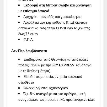
Εκδρομή στη Μπρατισλάβα και ξενάγηση
με επίσημο ξεναγό
Αρχηγός – συνοδός του γραφείου μας
Ασφάλεια αστικής ευθύνης &
ταξιδιωτική
ασφάλεια και ασφάλεια
COVID
για ταξιδιώτες
έως 75 ετών
Φ.Π.Α.
Δεν Περιλαμβάνονται
Επιβάρυνση από Θεσ/νίκη και από άλλες
πόλεις : 120 € με την
SKY
EXPRESS
(ανάλογα
με τη διαθεσιμότητα)
Είσοδοι σε μουσεία, μνημεία και λοιπά
αξιοθέατα
Φιλοδωρήματα, αχθοφορικά
Ό,τι δεν αναγράφεται στο πρόγραμμα ή
αναγράφεται ως προαιρετικό, προτεινόμενο κλπ.