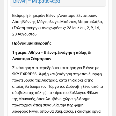
Βιέννη – Μπρατισλάβα
Εκδρομή 5 ημερών Βιέννη,Ανάκτορα Σένμπρουν,
Δάση Βιέννης, Μάγιερλινγκ, Μπάντεν, Μπρατισλάβα,
(Σάλτσμπουργκ) Αναχωρήσεις: 26 Ιουλίου , 2, 9, 16,
23 Αυγούστου
Πρόγραμμα εκδρομής
1η μέρα: Αθήνα – Βιέννη, ξενάγηση πόλης &
Ανάκτορα Σένμπρουν
Συνάντηση στο αεροδρόμιο και πτήση για Βιέννη με
SKY
EXPRESS
. Άφιξη και ξενάγηση στην πανέμορφη
πρωτεύουσα της Αυστρίας, κατά τη διάρκεια της
οποίας θα δούμε τον Πύργο του Δούναβη (ένα από τα
σύμβολα της πόλης), το κτίριο του Συλλόγου Φίλων
της Μουσικής, όπου λαμβάνει χώρα η διάσημη
πρωτοχρονιάτικη συναυλία, την περίφημη
λεωφόρο Pινγκ, όπου θα θαυμάσουμε διάσημα έργα