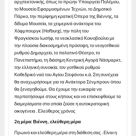
αρχιτεκτονικής, όπως το πρώην Υπουργείο Πολέμου,
το Μουσείο Εφαρμοσμένων Τεχνών, το Δημοτικό
Πάρκο, την περίφημη κρατική Όπερα της Βιέννης, τα
δίδυμα Μουσεία, τα χειμερινά ανάκτορα του
Χόφμπουργκ (Hofburg), την πύλη του
Φραγκίσκου Ιωσήφ, το νεοκλασικό Κοινοβούλιο με
την πλούσια διακοσμημένη πρόσοψη, το νεογοτθικού
ρυθμού Δημαρχείο, το παλατινό Θέατρο, το
Πανεπιστήμιο, τη διάσημη Κεντρική Αγορά Νάσμαρκτ,
την ελληνική συνοικία, τον γοτθικού ρυθμού
Καθεδρικό ναό του Αγίου Στεφάνου κ.ά. Στη συνέχεια
θα αναχωρήσουμε για τα Ανάκτορα Σένμπρουν όπου
θα ξεναγηθούμε. Θα έχουμε την ευκαιρία να
περπατήσουμε στους κήπους και να επισκεφθούμε τα
διαμερίσματα στα οποία ζούσε η αυτοκρατορική
οικογένεια . Ελεύθερος χρόνος
2η μέρα: Βιέννη , ελεύθερη μέρα
Πρωινό και ελεύθερη μέρα στη διάθεση σας . Είναι η