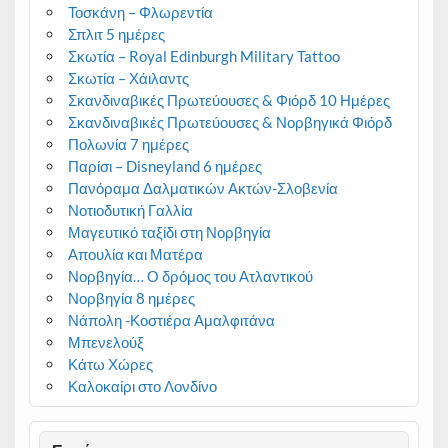
Τοσκάνη – Φλωρεντία
Σπλιτ 5 ημέρες
Σκωτία – Royal Edinburgh Military Tattoo
Σκωτία – Χάιλαντς
Σκανδιναβικές Πρωτεύουσες & Φιόρδ 10 Ημέρες
Σκανδιναβικές Πρωτεύουσες & Νορβηγικά Φιόρδ
Πολωνία 7 ημέρες
Παρίσι – Disneyland 6 ημέρες
Πανόραμα Δαλματικών Ακτών-Σλοβενία
Νοτιοδυτική Γαλλία
Μαγευτικό ταξίδι στη Νορβηγία
Απουλία και Ματέρα
Νορβηγία… Ο δρόμος του Ατλαντικού
Νορβηγία 8 ημέρες
Νάπολη -Κοστιέρα Αμαλφιτάνα
Μπενελούξ
Κάτω Χώρες
Καλοκαίρι στο Λονδίνο