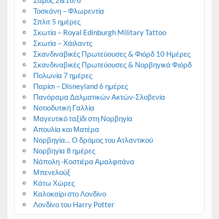
Τοσκάνη – Φλωρεντία
Σπλιτ 5 ημέρες
Σκωτία – Royal Edinburgh Military Tattoo
Σκωτία – Χάιλαντς
Σκανδιναβικές Πρωτεύουσες & Φιόρδ 10 Ημέρες
Σκανδιναβικές Πρωτεύουσες & Νορβηγικά Φιόρδ
Πολωνία 7 ημέρες
Παρίσι – Disneyland 6 ημέρες
Πανόραμα Δαλματικών Ακτών-Σλοβενία
Νοτιοδυτική Γαλλία
Μαγευτικό ταξίδι στη Νορβηγία
Απουλία και Ματέρα
Νορβηγία… Ο δρόμος του Ατλαντικού
Νορβηγία 8 ημέρες
Νάπολη -Κοστιέρα Αμαλφιτάνα
Μπενελούξ
Κάτω Χώρες
Καλοκαίρι στο Λονδίνο
Λονδίνο του Harry Potter