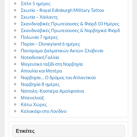
Σπλιτ 5 ημέρες
Σκωτία – Royal Edinburgh Military Tattoo
Σκωτία – Χάιλαντς
Σκανδιναβικές Πρωτεύουσες & Φιόρδ 10 Ημέρες
Σκανδιναβικές Πρωτεύουσες & Νορβηγικά Φιόρδ
Πολωνία 7 ημέρες
Παρίσι – Disneyland 6 ημέρες
Πανόραμα Δαλματικών Ακτών-Σλοβενία
Νοτιοδυτική Γαλλία
Μαγευτικό ταξίδι στη Νορβηγία
Απουλία και Ματέρα
Νορβηγία… Ο δρόμος του Ατλαντικού
Νορβηγία 8 ημέρες
Νάπολη -Κοστιέρα Αμαλφιτάνα
Μπενελούξ
Κάτω Χώρες
Καλοκαίρι στο Λονδίνο
Ετικέτες