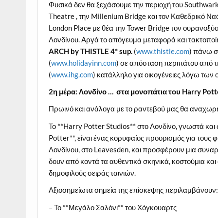
Φυσικά δεν θα ξεχάσουμε την περιοχή του Southwark
Theatre , την Millenium Bridge και τον Καθεδρικό Ν
London Place με θέα την Tower Bridge τον ουρανοξύσ
Λονδίνου. Αργά το απόγευμα μεταφορά και τακτοποίη
ARCH
by
THISTLE
4*
sup
.
(
www.thistle.com
) πάνω σ
(
www.holidayinn.com
) σε απόσταση περιπάτου από τ
(
www.ihg.com
) κατάλληλο για οικογένειες λόγω των
2η μέρα: Λονδίνο … στα μονοπάτια του Harry Pot
Πρωινό και ανάλογα με το ραντεβού μας θα αναχω
Το **Harry Potter Studios** στο Λονδίνο, γνωστά και
Potter**, είναι ένας κορυφαίος προορισμός για τους 
Λονδίνου, στο Leavesden, και προσφέρουν μια συναρ
δουν από κοντά τα αυθεντικά σκηνικά, κοστούμια κα
δημοφιλούς σειράς ταινιών.
Αξιοσημείωτα σημεία της επίσκεψης περιλαμβάνουν
– Το **Μεγάλο Σαλόνι** του Χόγκουαρτς