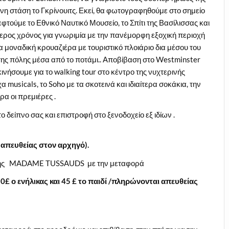
νη στάση το Γκρίνουιτς. Εκεί, θα φωτογραφηθούμε στο σημείο
τούμε το Εθνικό Ναυτικό Μουσείο, το Σπίτι της Βασίλισσας και
ερος χρόνος για γνωριμία με την πανέμορφη εξοχική περιοχή
α μοναδική κρουαζιέρα με τουριστικό πλοιάριο δια μέσου του
της πόλης μέσα από το ποτάμι.. Αποβίβαση στο Westminster
κινήσουμε για το walking tour στο κέντρο της νυχτερινής
musicals, το Soho με τα σκοτεινά και ιδιαίτερα σοκάκια, την
α οι πρεμιέρες .
 δείπνο σας και επιστροφή στο ξενοδοχείο εξ ιδίων .
 απευθείας στον αρχηγό).
είο της MADAME TUSSAUDS με την μεταφορά
50
£ ο ενήλικας και 45
£ το παιδί /πληρώνονται απευθείας