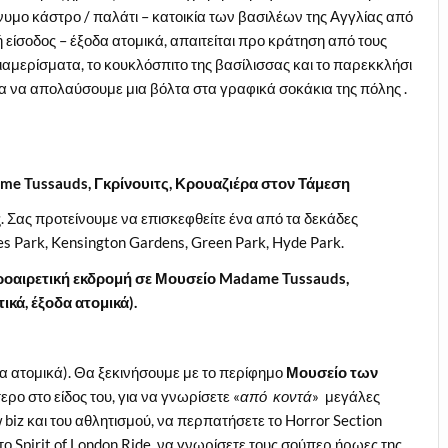
υμο κάστρο / παλάτι – κατοικία των βασιλέων της Αγγλίας από
 είσοδος – έξοδα ατομικά, απαιτείται προ κράτηση από τους
 διαμερίσματα, το κουκλόσπιτο της βασίλισσας και το παρεκκλήσι
ια να απολαύσουμε μια βόλτα στα γραφικά σοκάκια της πόλης .
ame
Tussauds
, Γκρίνουιτς, Κρουαζιέρα στον Τάμεση
 Σας προτείνουμε να επισκεφθείτε ένα από τα δεκάδες
 Park, Kensington Gardens, Green Park, Hyde Park.
προαιρετική εκδρομή σε Μουσείο
Madame
Tussauds
,
ικά, έξοδα ατομικά).
 ατομικά). Θα ξεκινήσουμε με το περίφημο
Μουσείο των
τερο στο είδος του, για να γνωρίσετε «
από κοντά
» μεγάλες
w biz και του αθλητισμού, να περπατήσετε το Horror Section
το Spirit of London Ride, να γνωρίσετε τους σούπερ ήρωες της