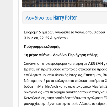
Λονδίνο του Harry Potter
Εκδρομή 5 ημερών γνωρίστε το Λονδίνο του Χαρρυ Π
3 Ιουλίου, 22, 29 Αυγούστου
Πρόγραμμα εκδρομής
1η μέρα: Αθήνα – Λονδίνο, Περιήγηση πόλης
Συνάντηση στο αεροδρόμιο και πτήση με
AEGEAN
γ
Βρετανική πρωτεύουσα από το αριστοκρατικό προάσ
επιβλητικά μουσεία Φυσικής Ιστορίας, Επιστημών, Β
Νάιτσμπριντζ με τα καλόγουστα πολυκαταστήματα Χάρ
δούμε τη Marble Arch και το αριστοκρατικό Mayfair. 
οικογένειας – τα περίφημα ανάκτορα του Μπάκιγχαμ 
Κοινοβουλίου, στην οποία δεσπόζουν τα αγάλματα Ε
μοναρχία, την τέχνη και την ιστορία Αβαείο, το κτίρι