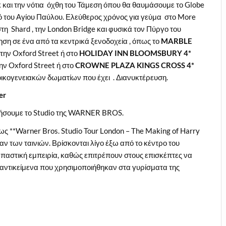
 και την νότια όχθη του Τάμεση όπου θα θαυμάσουμε το Globe
αό του Αγίου Παύλου. Ελεύθερος χρόνος για γεύμα στο More
τη Shard , την London Bridge και φυσικά τον Πύργο του
ση σε ένα από τα κεντρικά ξενοδοχεία , όπως το
MARBLE
την Oxford Street ή στο
HOLIDAY
INN
BLOOMSBURY
4*
ην Oxford Street ή στο
CROWNE
PLAZA
KINGS
CROSS
4*
 οικογενειακών δωματίων που έχει . Διανυκτέρευση.
ter
ρήσουμε το Studio της WARNER BROS.
 ως **Warner Bros. Studio Tour London – The Making of Harry
φαν των ταινιών. Βρίσκονται λίγο έξω από το κέντρο του
παστική εμπειρία, καθώς επιτρέπουν στους επισκέπτες να
ι αντικείμενα που χρησιμοποιήθηκαν στα γυρίσματα της
: