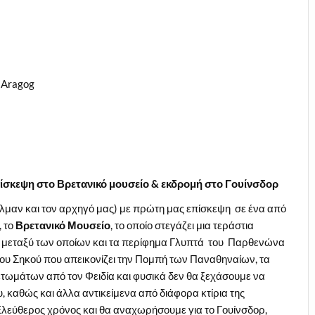
ν Aragog
πίσκεψη στο Βρετανικό μουσείο & εκδρομή στο
Γουίνσδορ
ύλμαν και τον αρχηγό μας) με πρώτη μας επίσκεψη σε ένα από
, το
Βρετανικό Μουσείο
, το οποίο στεγάζει μια τεράστια
, μεταξύ των οποίων και τα περίφημα Γλυπτά του Παρθενώνα
του Σηκού που απεικονίζει την Πομπή των Παναθηναίων, τα
τωμάτων από τον Φειδία και φυσικά δεν θα ξεχάσουμε να
υ, καθώς και άλλα αντικείμενα από διάφορα κτίρια της
Ελεύθερος χρόνος και θα αναχωρήσουμε για το Γουίνσδορ,