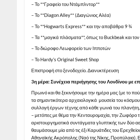
– Το **Γραφείο του Ντάμπλντορ**
– Το **Diagon Alley** (Διαγώνιος Αλέα)
– Το **Hogwarts Express** και την αποβάθρα 9 ¾
– Τα **μαγικά πλάσματα**, όπως το Buckbeak και το
– Το διώροφο Λεωφορείο των Ιπποτών
– Το Hardy’s Original Sweet Shop
Επιστροφή στο ξενοδοχείο. Διανυκτέρευση
3η
μέρα: Συνέχεια περιήγησης του Λονδίνου με ε
Πρωινό και θα ξεκινήσουμε την ημέρα μας (με το πο
τα σημαντικότερα αρχαιολογικά μουσεία του κόσμου
συλλογή έργων τέχνης από κάθε γωνιά του πλανήτη
– μετόπες με θέμα την Κενταυρομαχία, την Ζωφόρο 
αριστουργηματικά συντάγματα γλυπτικής των δύο αε
θαυμάσουμε μία από τις έξι Καρυάτιδες του Ερεχθείο
Αθηναϊκής Ακρόπολης (Ναό της Νίκης, Προπύλαια). 