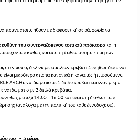
μεταφορά στο αεροδρόμιο και επιβίβαση στην πτήση για την
 να πραγματοποιηθούν με διαφορετική σειρά, χωρίς να
ε ευθύνη του συνεργαζόμενου τοπικού πράκτορα
και η
μμετεχόντων καθώς και από τη διαθεσιμότητα / τιμή των
αι, στην ουσία, δίκλινα με επιπλέον κρεβάτι. Συνήθως δεν είναι
 να είναι μικρότερο από τα κανονικά ή καναπές ή πτυσσόμενο.
LE ARCH είναι δωμάτιο με 1 διπλό κρεβάτι και έναν μικρό
ναι δωμάτιο με 2 διπλά κρεβάτια.
συνήθως μεταξύ 14:00 – 16:00 και είναι στη διάθεση των
ώρησης (ανάλογα με την πολιτική του κάθε ξενοδοχείου).
υγούστου ~ 5 μέρες