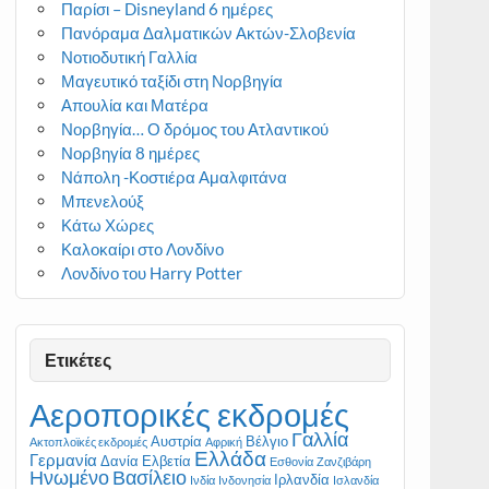
Παρίσι – Disneyland 6 ημέρες
Πανόραμα Δαλματικών Ακτών-Σλοβενία
Νοτιοδυτική Γαλλία
Μαγευτικό ταξίδι στη Νορβηγία
Απουλία και Ματέρα
Νορβηγία… Ο δρόμος του Ατλαντικού
Νορβηγία 8 ημέρες
Νάπολη -Κοστιέρα Αμαλφιτάνα
Μπενελούξ
Κάτω Χώρες
Καλοκαίρι στο Λονδίνο
Λονδίνο του Harry Potter
Ετικέτες
Αεροπορικές εκδρομές
Γαλλία
Αυστρία
Βέλγιο
Ακτοπλοϊκές εκδρομές
Αφρική
Ελλάδα
Γερμανία
Δανία
Ελβετία
Εσθονία
Ζανζιβάρη
Ηνωμένο Βασίλειο
Ιρλανδία
Ινδία
Ινδονησία
Ισλανδία