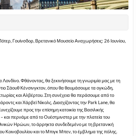
ότερ, Γουίνσδορ, Βρετανικό Μουσείο Αναχωρήσεις: 26 Ιουνίου,
ια Λονδίνο. Φθάνοντας, θα ξεκινήσουμε τη γνωριμία μας με τη
τιο Σάουθ Κένσινγκτον, όπου θα θαυμάσουμε τα ογκώδη,
ικτωρίας και Αλβέρτου. Στη συνέχεια θα περάσουμε από το
οντς και Χάρβεϊ Νίκολς. Διασχίζοντας την Park Lane, θα
Συνεχίζουμε προς την επίσημη κατοικία της Βασιλικής
– και περνάμε από το Ουέστμινστερ με την πλατεία του
θνικών Ηρώων, το άρρηκτα συνδεδεμένο με τη βρετανική
ο του Κοινοβουλίου και το Μπιγκ Μπεν, το έμβλημα της πόλης.