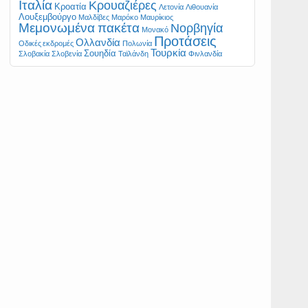
Ιταλία
Κρουαζιέρες
Κροατία
Λετονία
Λιθουανία
Λουξεμβούργο
Μαλδίβες
Μαρόκο
Μαυρίκιος
Μεμονωμένα πακέτα
Νορβηγία
Μονακό
Προτάσεις
Ολλανδία
Οδικές εκδρομές
Πολωνία
Τουρκία
Σουηδία
Σλοβακία
Σλοβενία
Ταϊλάνδη
Φινλανδία