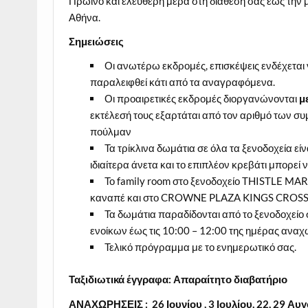
Πρωινό και ελεύθερη μέρα στη διάθεση σας έως την 
Αθήνα.
Σημειώσεις
Οι ανωτέρω εκδρομές, επισκέψεις ενδέχεται
παραλειφθεί κάτι από τα αναγραφόμενα.
Οι προαιρετικές εκδρομές διοργανώνονται
μ
εκτέλεσή τους εξαρτάται από τον αριθμό των συ
πούλμαν
Τα τρίκλινα δωμάτια σε όλα τα ξενοδοχεία είν
ιδιαίτερα άνετα και το επιπλέον κρεβάτι μπορεί
Το family room στο ξενοδοχείο THISTLE MARB
καναπέ και στο CROWNE PLAZA KINGS CROSS εί
Τα δωμάτια παραδίδονται από το ξενοδοχείο 
ενοίκων έως τις 10:00 – 12:00 της ημέρας αναχ
Τελικό πρόγραμμα με το ενημερωτικό σας.
Ταξιδιωτικά έγγραφα:
Απαραίτητο διαβατήριο
ΑΝΑΧΩΡΗΣΕΙΣ : 26 Ιουνίου , 3 Ιουλίου, 22, 29 Α