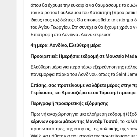
όπου θα έχουμε την ευκαιρία να θαυμάσουμε το ομών
τον καιρό του Γουλιέλμου του Κατακτητή (προαιρετική
ίδιους τους ταξιδιώτες). Θα επισκεφθείτε τα επίσημα
του Αγίου Γεωργίου. Στη συνέχεια θα έχουμε χρόνο γ
Επιστροφή στο Λονδίνο . Διανυκτέρευση
4η
μέρα: Λονδίνο, Ελεύθερη μέρα
Προαιρετικά: Ημερήσια εκδρομή σε Μουσείο
Mad
Ελεύθερη μέρα για περαιτέρω εξερεύνηση της πόλης.
πανέμορφα πάρκα του Λονδίνου, όπως τα Saint James
Επίσης, σας προτείνουμε να λάβετε μέρος στην 
Γκρίνουιτς και Κρουαζιέρα στον Τάμεση: (προαιρετ
Περιγραφή προαιρετικής εξόρμησης
Πρωινή αναχώρηση για μια ολοήμερη εκδρομή (έξοδα
κέρινων ομοιωμάτων της Μαντάμ Τυσσό
, το καλύ
προσωπικότητες της ιστορίας, της πολιτικής, της sho
Walk, να μάθετε για την ιστορία της πρωτεύουσας με 