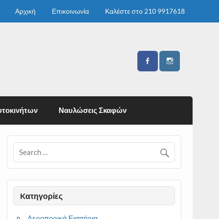
Αρχική
Επικοινωνία
Καλέστε στο 210 9917618
υτοκινήτων
Ναυλώσεις Σκαφών
Kατηγορίες
Αεροπορικά Εισιτήρια