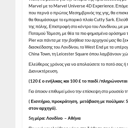
Marvel με το Marvel Universe 4D Experience. Επόμε
που περνά ο πρώτος Μεσημβρινός της γης, θα επισκεφ
θα θαυμάσουμε το εμπορικό πλοίο Cutty Sark. Ελεύθ
της πόλης. Επιστροφή στο κέντρο του Λονδίνου, με μι
Ποταμού Τάμεση, με θέα τα πιο φημισμένα ορόσημα 
Pier
και πάντα με την βοήθεια του αρχηγού μας
θα ξε
διασκέδασης του Λονδίνου, το West End με τα υπέροχα 
China Town, τη Leicester Square όπου λαμβάνουν χώρ
Ελεύθερος χρόνος για να απολαύσετε το ποτό σας ή το
Διανυκτέρευση.
(120
£ ο ενήλικας και 100
£ το παιδί /πληρώνονται
Για όποιον επιθυμεί μόνο την επίσκεψη στο μουσ
( Εισιτήριο, προκράτηση, μετάβαση με πούλμαν
:
στον αρχηγό).
5η μέρα: Λονδίνο – Αθήνα