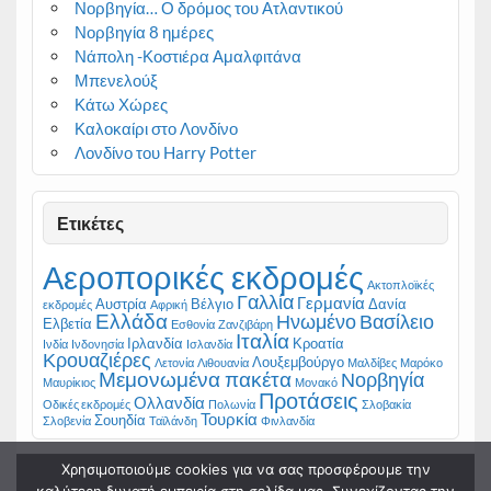
Νορβηγία… Ο δρόμος του Ατλαντικού
Νορβηγία 8 ημέρες
Νάπολη -Κοστιέρα Αμαλφιτάνα
Μπενελούξ
Κάτω Χώρες
Καλοκαίρι στο Λονδίνο
Λονδίνο του Harry Potter
Ετικέτες
Αεροπορικές εκδρομές
Ακτοπλοϊκές
Γαλλία
Γερμανία
Αυστρία
Βέλγιο
Δανία
εκδρομές
Αφρική
Ελλάδα
Ηνωμένο Βασίλειο
Ελβετία
Εσθονία
Ζανζιβάρη
Ιταλία
Ιρλανδία
Κροατία
Ινδία
Ινδονησία
Ισλανδία
Κρουαζιέρες
Λουξεμβούργο
Λετονία
Λιθουανία
Μαλδίβες
Μαρόκο
Μεμονωμένα πακέτα
Νορβηγία
Μαυρίκιος
Μονακό
Προτάσεις
Ολλανδία
Οδικές εκδρομές
Πολωνία
Σλοβακία
Τουρκία
Σουηδία
Σλοβενία
Ταϊλάνδη
Φινλανδία
Χρησιμοποιούμε cookies για να σας προσφέρουμε την