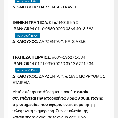
Αντιγραφή IBAN
ΔΙΚΑΙΟΥΧΟΣ:
DARZENTAS TRAVEL
ΕΘΝΙΚΗ ΤΡΑΠΕΖΑ:
086/440185-93
IBAN:
GR94 0110 0860 0000 0864 4018 593
Αντιγραφή IBAN
ΔΙΚΑΙΟΥΧΟΣ:
ΔΑΡΖΕΝΤΑ Φ. ΚΑΙ ΣΙΑ Ο.Ε.
ΤΡΑΠΕΖΑ ΠΕΙΡΑΙΩΣ:
6039-136271-534
ΙΒΑΝ:
GR14 0171 0390 0060 3913 6271 534
Αντιγραφή IBAN
ΔΙΚΑΙΟΥΧΟΣ:
ΔΑΡΖΕΝΤΑ Φ. & ΣΙΑ ΟΜΟΡΡΥΘΜΟΣ
ΕΤΑΙΡΕΙΑ
Μετά από την κατάθεση του ποσού,
η οποία
συνεπάγεται την αποδοχή των όρων συμμετοχής
της υπηρεσίας που αφορά,
είναι απαραίτητη η
τηλεφωνική ενημέρωση. Στην αιτιολογία της
κατάθεσης αναγράψτε το όνομά σας. Τυχόν