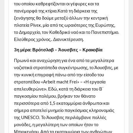
του οποίου καθρεφτίζονται οι γέφυρες και τα
πανέμορφά της κτίρια.Κατά τη διάρκεια της
ξενάγησης θα δούμε μεταξύ άλλων την κεντρική
πλατεία Ρίνεκ, μία από τις ωραιότερες της Ευρώπης,
το Δημαρχείο, τον Καθεδρικό ναό και το Πανεπιστήμιο.
Ελεύθερος χρόνος.. Διανυκτέρευση.
3η μέρα: Βρότσλαβ – Άουσβιτς – Κρακοβία
Πρωινό και αναχώρηση για ένα από τα μεγαλύτερα
ναζιστικά στρατόπεδα συγκέντρωσης, το Άουσβιτς, µε
την κυνική επιγραφή πάνω από την είσοδο του
στρατοπέδου «Arbeit macht Frei» – «Η εργασία
απελευθερώνει». Εδώ, κατά τη διάρκεια του Β΄
παγκοσμίου πολέμου, βρήκαν τον θάνατο
περισσότερα από 1,5 εκατομμύρια άνθρωποι και
σήμερα αποτελεί μνημείο παγκόσμιας κληρονομιάς
της UNESCO. Το Άουσβιτς περιλάμβανε πολλές
μονάδες, η μεγαλύτερη των οποίων ήταν το
Μπιρκενάου. Από τα εκατομμύρια των ανθρώπων