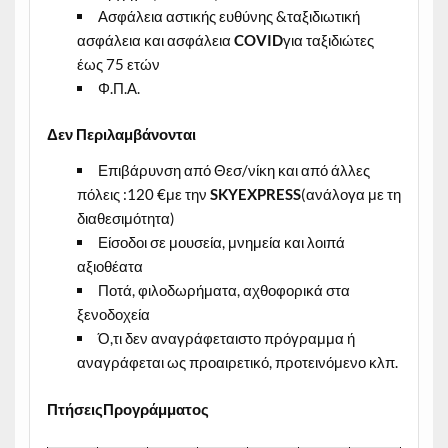
Ασφάλεια αστικής ευθύνης &ταξιδιωτική
ασφάλεια και ασφάλεια
COVID
για ταξιδιώτες
έως 75 ετών
Φ.Π.Α.
Δεν Περιλαμβάνονται
Επιβάρυνση από Θεσ/νίκη και από άλλες
πόλεις :120 €με την
SKYEXPRESS
(ανάλογα με τη
διαθεσιμότητα)
Είσοδοι σε μουσεία, μνημεία και λοιπά
αξιοθέατα
Ποτά, φιλοδωρήματα, αχθοφορικά στα
ξενοδοχεία
Ό,τι δεν αναγράφεταιστο πρόγραμμα ή
αναγράφεται ως προαιρετικό, προτεινόμενο κλπ.
ΠτήσειςΠρογράμματος