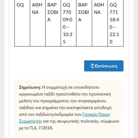
GQ
ΑΘΗ
ΒΑΡ
GQ
ΒΑΡ
ΑΘΗ
GQ
ΝΑ
ΣΟΒΙ
770
ΣΟΒΙ
ΝΑ
771
Α
09:0
Α
18:4
0 –
0 –
10:3
22:1
5
0
Εκτύπωση
Σημείωση:
Η συμμετοχή σε οποιοδήποτε
οργανωμένο ταξίδι προϋποθέτει την προσεκτική
μελέτη του προγράμματος του συγκεκριμένου
ταξιδιού και σημαίνει την ανεπιφύλακτη αποδοχή
από τον ταξιδιώτη/εκδρομέα των
Γενικών Όρων
Συμμετοχής
και της ακυρωτικής πολιτικής, σύμφωνα
με το Π.Δ. 7/2018.