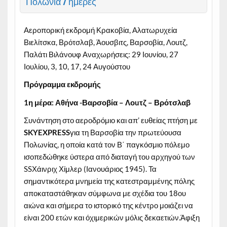
Πολωνία 7 ημέρες
Αεροπορική εκδρομή Κρακοβία, Αλατωρυχεία
Βιελίτσκα, Βρότσλαβ, Άουσβιτς, Βαρσοβία, Λοuτζ,
Παλάτι Βιλάνουφ Αναχωρήσεις: 29 Ιουνίου, 27
Ιουλίου, 3, 10, 17, 24 Αυγούστου
Πρόγραμμα εκδρομής
1η μέρα: Αθήνα -Βαρσοβία – Λο
u
τζ – Βρότσλαβ
Συνάντηση στο αεροδρόμιο και απ’ ευθείας πτήση με
SKYEXPRESS
για τη Βαρσοβία την πρωτεύουσα
Πολωνίας, η οποία κατά τον Β΄ παγκόσμιο πόλεμο
ισοπεδώθηκε ύστερα από διαταγή του αρχηγού των
SSΧάινριχ Χίμλερ (Ιανουάριος 1945). Τα
σημαντικότερα μνημεία της κατεστραμμένης πόλης
αποκαταστάθηκαν σύμφωνα με σχέδια του 18ου
αιώνα και σήμερα το ιστορικό της κέντρο μοιάζει να
είναι 200 ετών και όχιμερικών μόλις δεκαετιών.Άφιξη