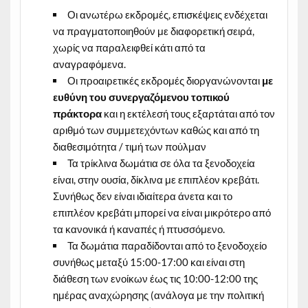
Οι ανωτέρω εκδρομές, επισκέψεις ενδέχεται
να πραγματοποιηθούν με διαφορετική σειρά,
χωρίς να παραλειφθεί κάτι από τα
αναγραφόμενα.
Οι προαιρετικές εκδρομές διοργανώνονται
με
ευθύνη του συνεργαζόμενου τοπικού
πράκτορα
και η εκτέλεσή τους εξαρτάται από τον
αριθμό των συμμετεχόντων καθώς και από τη
διαθεσιμότητα / τιμή των πούλμαν
Τα τρίκλινα δωμάτια σε όλα τα ξενοδοχεία
είναι, στην ουσία, δίκλινα με επιπλέον κρεβάτι.
Συνήθως δεν είναι ιδιαίτερα άνετα και το
επιπλέον κρεβάτι μπορεί να είναι μικρότερο από
τα κανονικά ή καναπές ή πτυσσόμενο.
Τα δωμάτια παραδίδονται από το ξενοδοχείο
συνήθως μεταξύ 15:00-17:00 και είναι στη
διάθεση των ενοίκων έως τις 10:00-12:00 της
ημέρας αναχώρησης (ανάλογα με την πολιτική