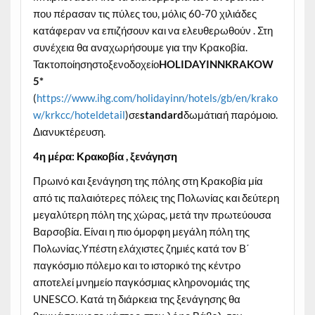
που πέρασαν τις πύλες του, μόλις 60-70 χιλιάδες
κατάφεραν να επιζήσουν και να ελευθερωθούν . Στη
συνέχεια θα αναχωρήσουμε για την Κρακοβία.
Τακτοποίησηστοξενοδοχείο
HOLIDAYINNKRAKOW
5*
(
https://www.ihg.com/holidayinn/hotels/gb/en/krako
w/krkcc/hoteldetail
)σε
standard
δωμάτιαή παρόμοιο.
Διανυκτέρευση.
4η μέρα: Κρακοβία , ξενάγηση
Πρωινό και ξενάγηση της πόλης στη Κρακοβία μία
από τις παλαιότερες πόλεις της Πολωνίας και δεύτερη
μεγαλύτερη πόλη της χώρας, μετά την πρωτεύουσα
Βαρσοβία. Είναι η πιο όμορφη μεγάλη πόλη της
Πολωνίας.Υπέστη ελάχιστες ζημιές κατά τον Β΄
παγκόσμιο πόλεμο και το ιστορικό της κέντρο
αποτελεί μνημείο παγκόσμιας κληρονομιάς της
UNESCO. Κατά τη διάρκεια της ξενάγησης θα