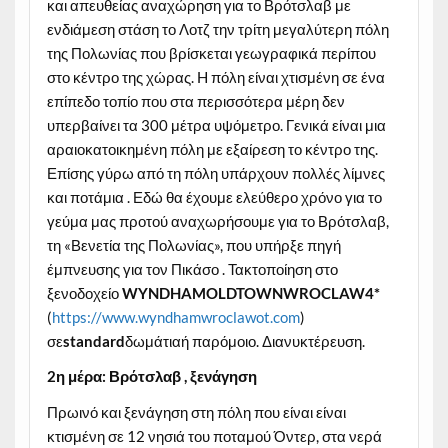
και απευθείας αναχώρηση για το Βρότσλαβ με
ενδιάμεση στάση το Λοτζ την τρίτη μεγαλύτερη πόλη
της Πολωνίας που βρίσκεται γεωγραφικά περίπου
στο κέντρο της χώρας. H πόλη είναι χτισμένη σε ένα
επίπεδο τοπίο που στα περισσότερα μέρη δεν
υπερβαίνει τα 300 μέτρα υψόμετρο. Γενικά είναι μια
αραιοκατοικημένη πόλη με εξαίρεση το κέντρο της.
Επίσης γύρω από τη πόλη υπάρχουν πολλές λίμνες
και ποτάμια . Εδώ θα έχουμε ελεύθερο χρόνο για το
γεύμα μας προτού αναχωρήσουμε για το Βρότσλαβ,
τη «Βενετία της Πολωνίας», που υπήρξε πηγή
έμπνευσης για τον Πικάσο . Τακτοποίηση στο
ξενοδοχείο
WYNDHAMOLDTOWNWROCLAW4*
(
https://www.wyndhamwroclawot.com
)
σε
standard
δωμάτιαή παρόμοιο. Διανυκτέρευση.
2η μέρα: Βρότσλαβ , ξενάγηση
Πρωινό και ξενάγηση στη πόλη που είναι είναι
κτισμένη σε 12 νησιά του ποταμού Όντερ, στα νερά