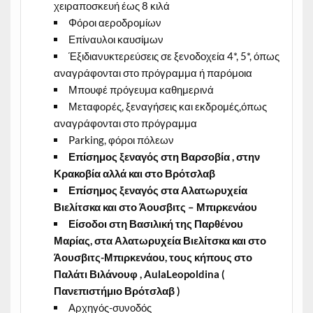
χειραποσκευή έως 8 κιλά
Φόροι αεροδρομίων
Επίναυλοι καυσίμων
Έξιδιανυκτερεύσεις σε ξενοδοχεία 4*, 5*, όπως
αναγράφονται στο πρόγραμμα ή παρόμοια
Μπουφέ πρόγευμα καθημερινά
Μεταφορές, ξεναγήσεις και εκδρομές,όπως
αναγράφονται στο πρόγραμμα
Parking, φόροι πόλεων
Επίσημος ξεναγός στη Βαρσοβία , στην
Κρακοβία αλλά και στο Βρότσλαβ
Επίσημος ξεναγός στα Αλατωρυχεία
Βιελίτσκα και στο Άουσβιτς – Μπιρκενάου
Είσοδοι στη
Βασιλική της Παρθένου
Μαρίας
, στα Αλατωρυχεία Βιελίτσκα και στο
Άουσβιτς-Μπιρκενάου, τους κήπους στο
Παλάτι Βιλάνουφ ,
AulaLeopoldina
(
Πανεπιστήμιο Βρότσλαβ )
Αρχηγός-συνοδός