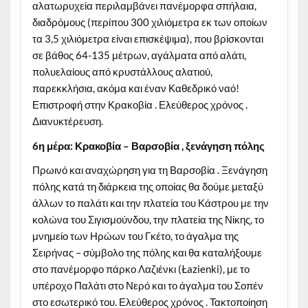
αλατωρυχεία περιλαμβάνει πανέμορφα σπήλαια,
διαδρόμους (περίπου 300 χιλιόμετρα εκ των οποίων
τα 3,5 χιλιόμετρα είναι επισκέψιμα), που βρίσκονται
σε βάθος 64-135 μέτρων, αγάλματα από αλάτι,
πολυελαίους από κρυστάλλους αλατιού,
παρεκκλήσια, ακόμα και έναν Καθεδρικό ναό!
Επιστροφή στην Κρακοβία . Ελεύθερος χρόνος .
Διανυκτέρευση.
6η μέρα: Κρακοβία – Βαρσοβία , ξενάγηση πόλης
Πρωινό και αναχώρηση για τη Βαρσοβία . Ξενάγηση
πόλης κατά τη διάρκεια της οποίας θα δούμε μεταξύ
άλλων το παλάτι και την πλατεία του Κάστρου με την
κολώνα του Σιγισμούνδου, την πλατεία της Νίκης, το
μνημείο των Ηρώων του Γκέτο, το άγαλμα της
Σειρήνας – σύμβολο της πόλης και θα καταλήξουμε
στο πανέμορφο πάρκο Λαζιένκι (Łazienki), με το
υπέροχο Παλάτι στο Νερό και το άγαλμα του Σοπέν
στο εσωτερικό του. Ελεύθερος χρόνος . Τακτοποίηση