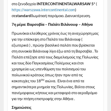
στο ξενοδοχείο
INTERCONTINENTALWARSAW
5*
(
https://warszawa.intercontinental.com
)
σε
standard
δωμάτιαή παρόμοιο. Διανυκτέρευση.
7η μέρα: Βαρσοβία – Παλάτι Βιλάνουφ – Αθήνα
Πρωινόκαι ελεύθερος χρόνος έως τη αναχώρηση μας
για την επίσκεψη στο Παλάτι του Βιλάνουφ (
εξωτερικά ) , πρώην βασιλικό παλάτι που βρίσκεται
στη συνοικία Βιλάνουφ λίγο έξω από τη Βαρσοβία . Το
Παλάτι επέζησε από τους διαμελισμούς της Πολωνίας
και τους δύο Παγκοσμίους Πολέμους και έτσι
χρησιμεύει ως υπενθύμιση του πολιτισμού του
πολωνικού κράτους όπως ήταν πριν από τις
ου
κακοτυχίες του 18
αιώνα. Είναι ένα από τα
σημαντικότερα μνημεία της Πολωνίας. Βόλτα στους
πανέμορφους κήπους και μεταφορά στο αεροδρόμιο
για την πτήση επιστροφής στην Αθήνα .
Σημειώσεις