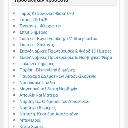
Γύρος Κεφαλονιάς-Ιθάκη 8/8
Σάμος 2&16/8
Τοσκάνη – Φλωρεντία
Σπλιτ 5 ημέρες
Σκωτία – Royal Edinburgh Military Tattoo
Σκωτία – Χάιλαντς
Σκανδιναβικές Πρωτεύουσες & Φιόρδ 10 Ημέρες
Σκανδιναβικές Πρωτεύουσες & Νορβηγικά Φιόρδ
Πολωνία 7 ημέρες
Παρίσι – Disneyland 6 ημέρες
Πανόραμα Δαλματικών Ακτών-Σλοβενία
Νοτιοδυτική Γαλλία
Μαγευτικό ταξίδι στη Νορβηγία
Απουλία και Ματέρα
Νορβηγία… Ο δρόμος του Ατλαντικού
Νορβηγία 8 ημέρες
Νάπολη -Κοστιέρα Αμαλφιτάνα
Μπενελούξ
Κάτω Χώρες