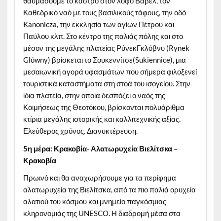
θαυμάσουμε το κάστρο στον λόφο Βάβελ, τον
Καθεδρικό ναό με τους βασιλικούς τάφους, την οδό
Kanonicza, την εκκλησία των αγίων Πέτρου και
Παύλου κλπ. Στο κέντρο της παλιάς πόλης και στο
μέσον της μεγάλης πλατείας ΡύνεκΓκλόβνυ (Rynek
Glόwny) βρίσκεται το Σουκεννίτσε(Sukiennice), μια
μεσαιωνική αγορά υφασμάτων που σήμερα φιλοξενεί
τουριστικά καταστήματα στη στοά του ισογείου. Στην
ίδια πλατεία, στην οποία δεσπόζει ο ναός της
Κοιμήσεως της Θεοτόκου, βρίσκονται πολυάριθμα
κτίρια μεγάλης ιστορικής και καλλιτεχνικής αξίας.
Ελεύθερος χρόνος. Διανυκτέρευση.
5η μέρα: Κρακοβία- Αλατωρυχεία Βιελίτσκα –
Κρακοβία
Πρωινό και θα αναχωρήσουμε για τα περίφημα
αλατωρυχεία της Βιελίτσκα, από τα πιο παλιά ορυχεία
αλατιού του κόσμου και μνημείο παγκόσμιας
κληρονομιάς της UNESCO. Η διαδρομή μέσα στα