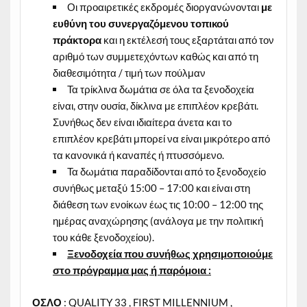
Οι προαιρετικές εκδρομές διοργανώνονται
με
ευθύνη του συνεργαζόμενου τοπικού
πράκτορα
και η εκτέλεσή τους εξαρτάται από τον
αριθμό των συμμετεχόντων καθώς και από τη
διαθεσιμότητα / τιμή των πούλμαν
Τα τρίκλινα δωμάτια σε όλα τα ξενοδοχεία
είναι, στην ουσία, δίκλινα με επιπλέον κρεβάτι.
Συνήθως δεν είναι ιδιαίτερα άνετα και το
επιπλέον κρεβάτι μπορεί να είναι μικρότερο από
τα κανονικά ή καναπές ή πτυσσόμενο.
Τα δωμάτια παραδίδονται από το ξενοδοχείο
συνήθως μεταξύ 15:00 – 17:00 και είναι στη
διάθεση των ενοίκων έως τις 10:00 – 12:00 της
ημέρας αναχώρησης (ανάλογα με την πολιτική
του κάθε ξενοδοχείου).
Ξενοδοχεία που συνήθως χρησιμοποιούμε
στο πρόγραμμα μας ή παρόμοια :
ΟΣΛΟ
: QUALITY 33 , FIRST MILLENNIUM ,