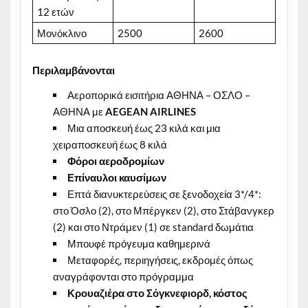
12 ετών
Μονόκλινο
2500
2600
Περιλαμβάνονται
Αεροπορικά εισιτήρια ΑΘΗΝΑ – ΟΣΛΟ –
ΑΘΗΝΑ με
AEGEAN
AIRLINES
Μια αποσκευή έως 23 κιλά και μια
χειραποσκευή έως 8 κιλά
Φόροι αεροδρομίων
Επίναυλοι καυσίμων
Επτά διανυκτερεύσεις σε ξενοδοχεία 3*/4*:
στο Όσλο (2), στο Μπέργκεν (2), στο Στάβανγκερ
(2) και στο Ντράμεν (1) σε standard δωμάτια
Μπουφέ πρόγευμα καθημερινά
Μεταφορές, περιηγήσεις, εκδρομές όπως
αναγράφονται στο πρόγραμμα
Κρουαζιέρα στο Σόγκνεφιορδ, κόστος