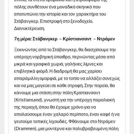
πόλης συνθέτουν ένα μοναδικό σκηνικό που
αποτυπώνει την ιστορία και τον χαρακτήρα του
Στάβανγκερ. Επιστροφή στο ξενοδοχείο.
Διανυκτέρευση.
7η μέρα: Στάβανγκερ – Κρίστιανσαντ – Ντράμεν
Ξεκινώντας από το Στάβανγκερ, θα διασχίσουμε την
υπέροχη νορβηγική ύπαιθρο, περνώντας μέσα από
μικρά και γραφικά χωριά, γαλήνιες λίμνες και
επιβλητικά φιόρδ. Η διαδρομή θα μας χαρίσει
απαράμιλλη ομορφιά, με το τοπίο να αλλάζει συνεχώς
και να μας μαγεύει σε κάθε στροφή. Στην πορεία, θα
κάνουμε μια στάση στην πόλη Κρίστιανσαντ
(Kristiansand), γνωστή για την υπέροχη παραλιακή
της περιοχή, όπου θα έχουμε χρόνο για να
απολαύσουμε έναν χαλαρό περίπατο, έναν καφέ ή να
γευτούμε τοπικές λιχουδιές. Φθάνουμε στο Ντράμεν
(Drammen), μια μοντέρνα και πολυβραβευμένη πόλη