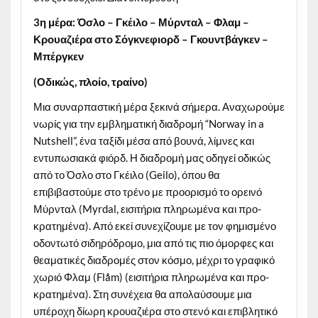
3η μέρα: Όσλο – Γκέιλο – Μύρνταλ – Φλαμ –
Κρουαζιέρα στο Σόγκνεφιορδ – Γκουντβάγκεν –
Μπέργκεν
(Οδικώς, πλοίο, τραίνο)
Μια συναρπαστική μέρα ξεκινά σήμερα. Αναχωρούμε
νωρίς για την εμβληματική διαδρομή “Norway in a
Nutshell”, ένα ταξίδι μέσα από βουνά, λίμνες και
εντυπωσιακά φιόρδ. Η διαδρομή μας οδηγεί οδικώς
από το Όσλο στο Γκέιλο (Geilo), όπου θα
επιβιβαστούμε στο τρένο με προορισμό το ορεινό
Μύρνταλ (Myrdal, εισιτήρια πληρωμένα και προ-
κρατημένα). Από εκεί συνεχίζουμε με τον φημισμένο
οδοντωτό σιδηρόδρομο, μια από τις πιο όμορφες και
θεαματικές διαδρομές στον κόσμο, μέχρι το γραφικό
χωριό Φλαμ (Flåm) (εισιτήρια πληρωμένα και προ-
κρατημένα). Στη συνέχεια θα απολαύσουμε μια
υπέροχη δίωρη κρουαζιέρα στο στενό και επιβλητικό