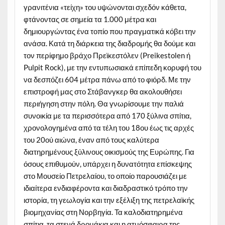
γρανιτένια «τείχη» του υψώνονται σχεδόν κάθετα,
φτάνοντας σε σημεία τα 1.000 μέτρα και
δημιουργώντας ένα τοπίο που πραγματικά κόβει την
ανάσα. Κατά τη διάρκεια της διαδρομής θα δούμε και
τον περίφημο βράχο Πρεϊκεστόλεν (Preikestolen ή
Pulpit Rock), με την εντυπωσιακά επίπεδη κορυφή του
να δεσπόζει 604 μέτρα πάνω από το φιόρδ. Με την
επιστροφή μας στο Στάβανγκερ θα ακολουθήσει
περιήγηση στην πόλη. Θα γνωρίσουμε την παλιά
συνοικία με τα περισσότερα από 170 ξύλινα σπίτια,
χρονολογημένα από τα τέλη του 18ου έως τις αρχές
του 20ού αιώνα, έναν από τους καλύτερα
διατηρημένους ξύλινους οικισμούς της Ευρώπης. Για
όσους επιθυμούν, υπάρχει η δυνατότητα επίσκεψης
στο Μουσείο Πετρελαίου, το οποίο παρουσιάζει με
ιδιαίτερα ενδιαφέροντα και διαδραστικό τρόπο την
ιστορία, τη γεωλογία και την εξέλιξη της πετρελαϊκής
βιομηχανίας στη Νορβηγία. Τα καλοδιατηρημένα
σπίτια, τα στενά δρομάκια και η ατμόσφαιρα της