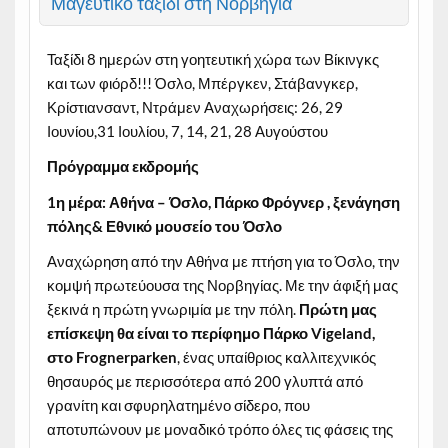
Μαγευτικό ταξίδι στη Νορβηγία
Ταξίδι 8 ημερών στη γοητευτική χώρα των Βίκινγκς
και των φιόρδ!!! Όσλο, Μπέργκεν, Στάβανγκερ,
Κρίστιανσαντ, Ντράμεν Αναχωρήσεις: 26, 29
Ιουνίου,31 Ιουλίου, 7, 14, 21, 28 Αυγούστου
Πρόγραμμα εκδρομής
1η μέρα: Αθήνα – Όσλο, Πάρκο Φρόγνερ , ξενάγηση
πόλης& Εθνικό μουσείο του Όσλο
Αναχώρηση από την Αθήνα με πτήση για το Όσλο, την
κομψή πρωτεύουσα της Νορβηγίας. Με την άφιξή μας
ξεκινά η πρώτη γνωριμία με την πόλη.
Πρώτη μας
επίσκεψη θα είναι το περίφημο Πάρκο Vigeland,
στο Frognerparken
, ένας υπαίθριος καλλιτεχνικός
θησαυρός με περισσότερα από 200 γλυπτά από
γρανίτη και σφυρηλατημένο σίδερο, που
αποτυπώνουν με μοναδικό τρόπο όλες τις φάσεις της