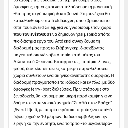
όμορφους κήπους και να απολαύσουμε τη μαγευτική
θέα προς τα γύρω φιόρδ και βουνά. Στη συνέχεια θα
κατευθυνθούμε στο Troldhaugen, όπου βρίσκεται το
σπίτι του Edvard Grieg,
για
να γνωρίσουμε τον χώρο
που τον ενέπνευσε
να δημιουργήσει μερικά από τα
πιο διάσημα έργα του. Από εκεί συνεχίζουμε τη
διαδρομή μας προς το Στάβανγκερ, διασχίζοντας
μαγευτικά σκανδιναβικά τοπία κατά μήκος του
Ατλαντικού Ωκεανού. Καταρράκτες, ποτάμια, λίμνες,
φιόρδ, δαντελωτές ακτές και μικρά παραθαλάσσια
χωριά συνθέτουν ένα σκηνικό ανείπωτης ομορφιάς. Η
διαδρομή πραγματοποιείται οδικώς και εν πλω, με δύο
όμορφες ferry–boat διελεύσεις. Πριν φτάσουμε στο
ξενοδοχείο, θα κάνουμε μια μικρή παράκαμψη για να
δούμε το εντυπωσιακό μνημείο “Σπαθιά στον Βράχο”
(Sverd i fjell), με τα τρία τεράστια μπρούτζινα σπαθιά
ύψους σχεδόν 10 μέτρων. Τα δύο συμβολίζουν την
ειρήνη και την ενότητα, ενώ το τρίτο –το μεγαλύτερο–