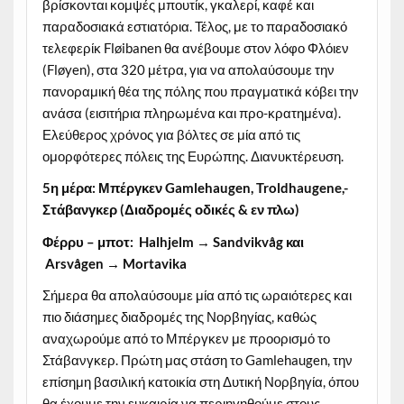
βρίσκονται κομψές μπουτίκ, γκαλερί, καφέ και
παραδοσιακά εστιατόρια. Τέλος, με το παραδοσιακό
τελεφερίκ Fløibanen θα ανέβουμε στον λόφο Φλόιεν
(Fløyen), στα 320 μέτρα, για να απολαύσουμε την
πανοραμική θέα της πόλης που πραγματικά κόβει την
ανάσα (εισιτήρια πληρωμένα και προ-κρατημένα).
Ελεύθερος χρόνος για βόλτες σε μία από τις
ομορφότερες πόλεις της Ευρώπης. Διανυκτέρευση.
5η μέρα: Μπέργκεν
Gamlehaugen
,
Troldhaugene
,-
Στάβανγκερ (Διαδρομές οδικές & εν πλω)
Φέρρυ – μποτ: Halhjelm → Sandvikvåg και
Arsvågen → Mortavika
Σήμερα θα απολαύσουμε μία από τις ωραιότερες και
πιο διάσημες διαδρομές της Νορβηγίας, καθώς
αναχωρούμε από το Μπέργκεν με προορισμό το
Στάβανγκερ. Πρώτη μας στάση το Gamlehaugen, την
επίσημη βασιλική κατοικία στη Δυτική Νορβηγία, όπου
θα έχουμε την ευκαιρία να περιηγηθούμε στους