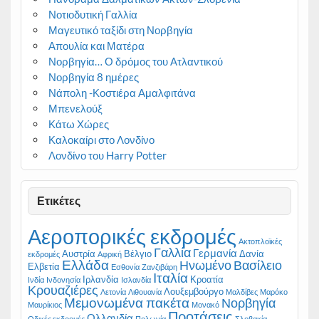
Νοτιοδυτική Γαλλία
Μαγευτικό ταξίδι στη Νορβηγία
Απουλία και Ματέρα
Νορβηγία… Ο δρόμος του Ατλαντικού
Νορβηγία 8 ημέρες
Νάπολη -Κοστιέρα Αμαλφιτάνα
Μπενελούξ
Κάτω Χώρες
Καλοκαίρι στο Λονδίνο
Λονδίνο του Harry Potter
Ετικέτες
Αεροπορικές εκδρομές
Ακτοπλοϊκές
Γαλλία
Γερμανία
Αυστρία
Βέλγιο
Δανία
εκδρομές
Αφρική
Ελλάδα
Ηνωμένο Βασίλειο
Ελβετία
Εσθονία
Ζανζιβάρη
Ιταλία
Ιρλανδία
Κροατία
Ινδία
Ινδονησία
Ισλανδία
Κρουαζιέρες
Λουξεμβούργο
Λετονία
Λιθουανία
Μαλδίβες
Μαρόκο
Μεμονωμένα πακέτα
Νορβηγία
Μαυρίκιος
Μονακό
Προτάσεις
Ολλανδία
Οδικές εκδρομές
Πολωνία
Σλοβακία