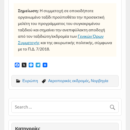
Σημείωση:
Η συμμετοχή σε οποιοδήποτε
οργανωμένο ταξίδι προϋποθέτει την προσεκτική
μελέτη του προγράμματος του συγκεκριμένου
ταξιδιού και σημαίνει την ανεπιφύλακτη αποδοχή
από τον ταξιδιώτη/εκδρομέα των
Γενικών Όρων
Συμμετοχής
και της ακυρωτικής πολιτικής, σύμφωνα
με το Π.Δ. 7/2018.
F
X
M
T
a
e
e
c
s
l
e
s
e
Ευρώπη
Αεροπορικές εκδρομές
,
Νορβηγία
b
e
g
o
n
r
o
g
a
k
e
m
r
Kατηγορίες