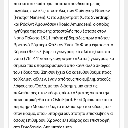
που κατασκευάστηκε ποτέ και συνδέεται με τις
μεγάλες πολικές αποστολές των Φρίντγιοφ Νάνσεν
(Fridtjof Nansen), Όττο Σβέρντραπ (Otto Sverdrup)
και Ρόαλντ Άμουνδσεν (Roald Amundsen), ο οποίος
ηγήθηκε της πρώτης αποστολής που έφτασε στον
Νότιο Πόλο το 1911, πέντε εβδομάδες πριν από τον
Βρετανό Ρόμπερτ Φάλκον Σκοτ. Το Φραμ έφτασε στα
βόρεια (85° 57′ βόρειο γεωγραφικό πλάτος) και στα
νότια (78° 41′ νότιο γεωγραφικό πλάτος) γεωγραφικά
σημεία πιο απομακρυσμένα από κάθε άλλο σκάφος
του είδους του. Στη συνέχεια θα κατευθυνθούμε προς
το Χολμενκόλλεν, έναν από τους πιο εμβληματικούς
λόφους του Όσλο, με την διάσημη, μια από τις
παλαιότερες στον κόσμο, πίστα άλματος σκι και την
πανοραμική θέα στο Oslo Fjord. Εκεί βρίσκεται και το
περίφημο Μουσείο Σκι, το παλαιότερο του είδους του
στον κόσμο, όπου υπάρχει δυνατότητα επίσκεψης για
όσους επιθυμούν. Χρόνος ελεύθερος και επιστροφή
στο ξενοδοχείο. Διανυκτέρευση