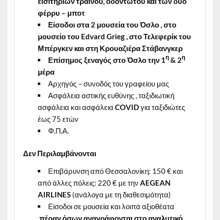
εισιτηρίων τραίνου, οδοντωτού
και των δύο
φέρρυ – μποτ
Είσοδοι στα 2 μουσεία του Όσλο , στο
μουσείο του Edvard Grieg , στο Τελεφερίκ του
Μπέργκεν και στη Κρουαζιέρα Στάβανγκερ
η
η
Επίσημος ξεναγός στο Όσλο την 1
& 2
μέρα
Αρχηγός – συνοδός του γραφείου μας
Ασφάλεια αστικής ευθύνης , ταξιδιωτική
ασφάλεια και ασφάλεια
COVID
για ταξιδιώτες
έως 75 ετών
Φ.Π.Α.
Δεν Περιλαμβάνονται
Επιβάρυνση από Θεσσαλονίκη: 150 € και
από άλλες πόλεις: 220 € με την
AEGEAN
AIRLINES
(ανάλογα με τη διαθεσιμότητα)
Είσοδοι σε μουσεία και λοιπά αξιοθέατα
πέραν όσων αναγράφονται στο αναλυτικό