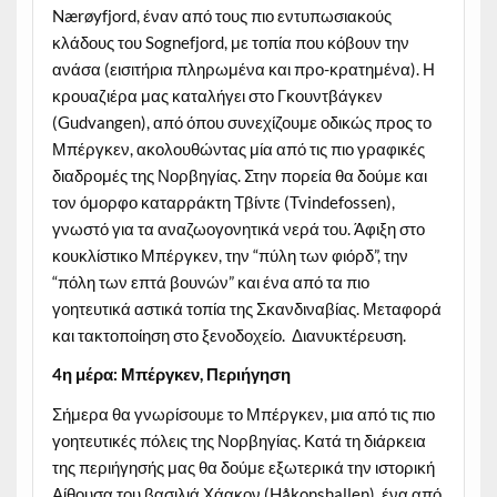
Nærøyfjord, έναν από τους πιο εντυπωσιακούς
κλάδους του Sognefjord, με τοπία που κόβουν την
ανάσα (εισιτήρια πληρωμένα και προ-κρατημένα). Η
κρουαζιέρα μας καταλήγει στο Γκουντβάγκεν
(Gudvangen), από όπου συνεχίζουμε οδικώς προς το
Μπέργκεν, ακολουθώντας μία από τις πιο γραφικές
διαδρομές της Νορβηγίας. Στην πορεία θα δούμε και
τον όμορφο καταρράκτη Τβίντε (Tvindefossen),
γνωστό για τα αναζωογονητικά νερά του. Άφιξη στο
κουκλίστικο Μπέργκεν, την “πύλη των φιόρδ”, την
“πόλη των επτά βουνών” και ένα από τα πιο
γοητευτικά αστικά τοπία της Σκανδιναβίας. Μεταφορά
και τακτοποίηση στο ξενοδοχείο. Διανυκτέρευση.
4η μέρα: Μπέργκεν, Περιήγηση
Σήμερα θα γνωρίσουμε το Μπέργκεν, μια από τις πιο
γοητευτικές πόλεις της Νορβηγίας. Κατά τη διάρκεια
της περιήγησής μας θα δούμε εξωτερικά την ιστορική
Αίθουσα του βασιλιά Χάακον (Håkonshallen), ένα από