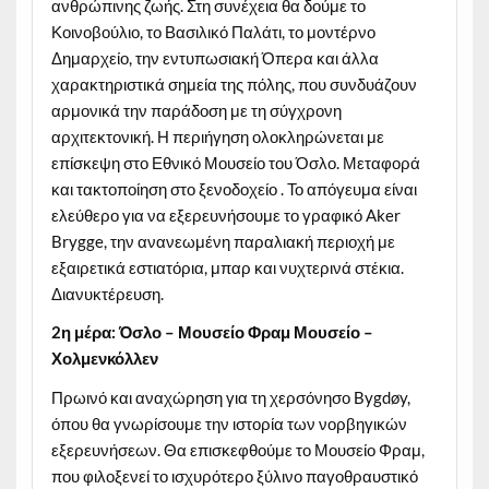
ανθρώπινης ζωής. Στη συνέχεια θα δούμε το
Κοινοβούλιο, το Βασιλικό Παλάτι, το μοντέρνο
Δημαρχείο, την εντυπωσιακή Όπερα και άλλα
χαρακτηριστικά σημεία της πόλης, που συνδυάζουν
αρμονικά την παράδοση με τη σύγχρονη
αρχιτεκτονική. Η περιήγηση ολοκληρώνεται με
επίσκεψη στο Εθνικό Μουσείο του Όσλο. Μεταφορά
και τακτοποίηση στο ξενοδοχείο . Το απόγευμα είναι
ελεύθερο για να εξερευνήσουμε το γραφικό Aker
Brygge, την ανανεωμένη παραλιακή περιοχή με
εξαιρετικά εστιατόρια, μπαρ και νυχτερινά στέκια.
Διανυκτέρευση.
2η μέρα: Όσλο – Μουσείο Φραμ Μουσείο –
Χολμενκόλλεν
Πρωινό και αναχώρηση για τη χερσόνησο Bygdøy,
όπου θα γνωρίσουμε την ιστορία των νορβηγικών
εξερευνήσεων. Θα επισκεφθούμε το Μουσείο Φραμ,
που φιλοξενεί το ισχυρότερο ξύλινο παγοθραυστικό