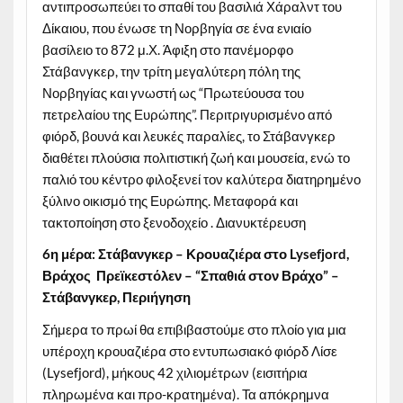
αντιπροσωπεύει το σπαθί του βασιλιά Χάραλντ του
Δίκαιου, που ένωσε τη Νορβηγία σε ένα ενιαίο
βασίλειο το 872 μ.Χ. Άφιξη στο πανέμορφο
Στάβανγκερ, την τρίτη μεγαλύτερη πόλη της
Νορβηγίας και γνωστή ως “Πρωτεύουσα του
πετρελαίου της Ευρώπης”. Περιτριγυρισμένο από
φιόρδ, βουνά και λευκές παραλίες, το Στάβανγκερ
διαθέτει πλούσια πολιτιστική ζωή και μουσεία, ενώ το
παλιό του κέντρο φιλοξενεί τον καλύτερα διατηρημένο
ξύλινο οικισμό της Ευρώπης. Μεταφορά και
τακτοποίηση στο ξενοδοχείο . Διανυκτέρευση
6η μέρα: Στάβανγκερ – Κρουαζιέρα στο Lysefjord,
Βράχος Πρεϊκεστόλεν – “Σπαθιά στον Βράχο” –
Στάβανγκερ, Περιήγηση
Σήμερα το πρωί θα επιβιβαστούμε στο πλοίο για μια
υπέροχη κρουαζιέρα στο εντυπωσιακό φιόρδ Λίσε
(Lysefjord), μήκους 42 χιλιομέτρων (εισιτήρια
πληρωμένα και προ-κρατημένα). Τα απόκρημνα