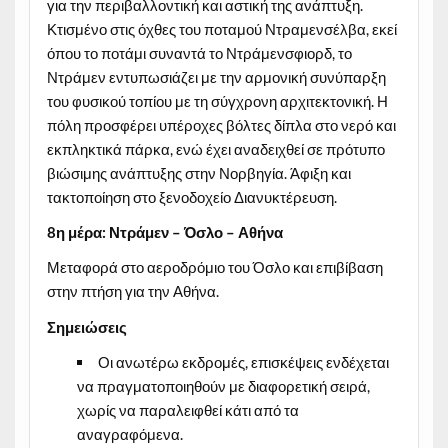
για την περιβαλλοντική και αστική της ανάπτυξη.
Κτισμένο στις όχθες του ποταμού Ντραμενσέλβα, εκεί
όπου το ποτάμι συναντά το Ντράμενσφιορδ, το
Ντράμεν εντυπωσιάζει με την αρμονική συνύπαρξη
του φυσικού τοπίου με τη σύγχρονη αρχιτεκτονική. Η
πόλη προσφέρει υπέροχες βόλτες δίπλα στο νερό και
εκπληκτικά πάρκα, ενώ έχει αναδειχθεί σε πρότυπο
βιώσιμης ανάπτυξης στην Νορβηγία. Άφιξη και
τακτοποίηση στο ξενοδοχείο Διανυκτέρευση.
8η μέρα: Ντράμεν – Όσλο – Αθήνα
Μεταφορά στο αεροδρόμιο του Όσλο και επιβίβαση
στην πτήση για την Αθήνα.
Σημειώσεις
Οι ανωτέρω εκδρομές, επισκέψεις ενδέχεται
να πραγματοποιηθούν με διαφορετική σειρά,
χωρίς να παραλειφθεί κάτι από τα
αναγραφόμενα.