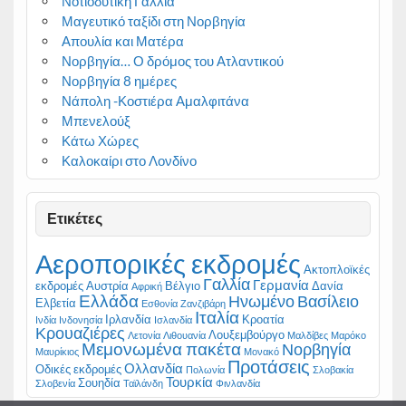
Νοτιοδυτική Γαλλία
Μαγευτικό ταξίδι στη Νορβηγία
Απουλία και Ματέρα
Νορβηγία… Ο δρόμος του Ατλαντικού
Νορβηγία 8 ημέρες
Νάπολη -Κοστιέρα Αμαλφιτάνα
Μπενελούξ
Κάτω Χώρες
Καλοκαίρι στο Λονδίνο
Ετικέτες
Αεροπορικές εκδρομές
Ακτοπλοϊκές
Γαλλία
Γερμανία
εκδρομές
Αυστρία
Βέλγιο
Δανία
Αφρική
Ελλάδα
Ηνωμένο Βασίλειο
Ελβετία
Εσθονία
Ζανζιβάρη
Ιταλία
Ιρλανδία
Κροατία
Ινδία
Ινδονησία
Ισλανδία
Κρουαζιέρες
Λουξεμβούργο
Λετονία
Λιθουανία
Μαλδίβες
Μαρόκο
Μεμονωμένα πακέτα
Νορβηγία
Μαυρίκιος
Μονακό
Προτάσεις
Ολλανδία
Οδικές εκδρομές
Πολωνία
Σλοβακία
Τουρκία
Σουηδία
Σλοβενία
Ταϊλάνδη
Φινλανδία