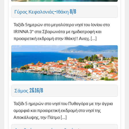
Γύρος Κεφαλονιάς-Ιθάκη 8/8
Ταξίδι 5ημερών στο μεγαλύτερο νησί του Ιονίου στο
IRINNA 3* στα Σβορωνάτα με ημιδιατροφή και
προαιρετική εκδρομή στην Ιθάκη!! Αναχ. […]
Σάμος 2&16/8
Ταξίδι 5 ημερών στo νησί του Πυθαγόρα με την άγρια
ομορφιά και προαιρετική εκδρομή στο νησί της
Αποκάλυψης, την Πάτμο […]