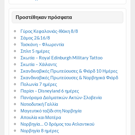
Προστέθηκαν πρόσφατα
Γύρος Κεφαλονιάς-Ιθάκη 8/8
Σάμος 2&16/8
Τοσκάνη – Φλωρεντία
Σπλιτ 5 ημέρες
Σκωτία – Royal Edinburgh Military Tattoo
Σκωτία – Χάιλαντς
Σκανδιναβικές Πρωτεύουσες & Φιόρδ 10 Ημέρες
Σκανδιναβικές Πρωτεύουσες & Νορβηγικά Φιόρδ
Πολωνία 7 ημέρες
Παρίσι – Disneyland 6 ημέρες
Πανόραμα Δαλματικών Ακτών-Σλοβενία
Νοτιοδυτική Γαλλία
Μαγευτικό ταξίδι στη Νορβηγία
Απουλία και Ματέρα
Νορβηγία… Ο δρόμος του Ατλαντικού
Νορβηγία 8 ημέρες