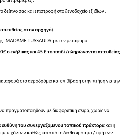
α οι πρεμιέρες .
 δείπνο σας και επιστροφή στο ξενοδοχείο εξ ιδίων .
 απευθείας στον αρχηγό).
είο της MADAME TUSSAUDS με την μεταφορά
50
£ ο ενήλικας και 45
£ το παιδί /πληρώνονται απευθείας
μεταφορά στο αεροδρόμιο και επιβίβαση στην πτήση για την
 να πραγματοποιηθούν με διαφορετική σειρά, χωρίς να
ε ευθύνη του συνεργαζόμενου τοπικού πράκτορα
και η
μμετεχόντων καθώς και από τη διαθεσιμότητα / τιμή των