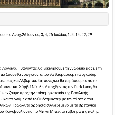
ίο Αναχ.26 Ιουνίου, 3, 4, 25 Ιουλίου, 1, 8, 15, 22, 29
ια Λονδίνο. Φθάνοντας, θα ξεκινήσουμε τη γνωριμία μας με τη
τιο Σάουθ Κένσινγκτον, όπου θα θαυμάσουμε τα ογκώδη,
ικτωρίας και Αλβέρτου. Στη συνέχεια θα περάσουμε από το
οντς και Χάρβεϊ Νίκολς. Διασχίζοντας την Park Lane, θα
Συνεχίζουμε προς την επίσημη κατοικία της Βασιλικής
– και περνάμε από το Ουέστμινστερ με την πλατεία του
θνικών Ηρώων, το άρρηκτα συνδεδεμένο με τη βρετανική
ο του Κοινοβουλίου και το Μπιγκ Μπεν, το έμβλημα της πόλης.