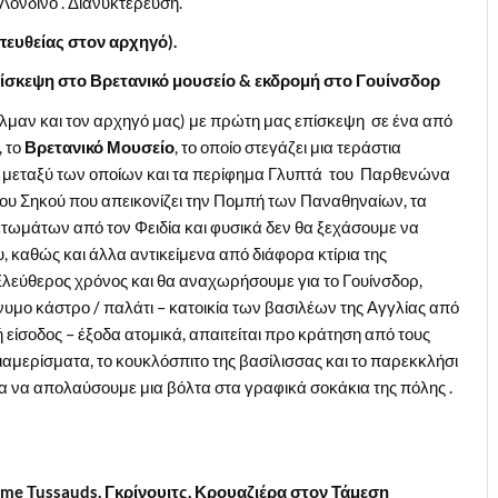
 Λονδίνο . Διανυκτέρευση.
πευθείας στον αρχηγό).
πίσκεψη στο Βρετανικό μουσείο & εκδρομή στο
Γουίνσδορ
ύλμαν και τον αρχηγό μας) με πρώτη μας επίσκεψη σε ένα από
, το
Βρετανικό Μουσείο
, το οποίο στεγάζει μια τεράστια
, μεταξύ των οποίων και τα περίφημα Γλυπτά του Παρθενώνα
του Σηκού που απεικονίζει την Πομπή των Παναθηναίων, τα
τωμάτων από τον Φειδία και φυσικά δεν θα ξεχάσουμε να
υ, καθώς και άλλα αντικείμενα από διάφορα κτίρια της
Ελεύθερος χρόνος και θα αναχωρήσουμε για το Γουίνσδορ,
υμο κάστρο / παλάτι – κατοικία των βασιλέων της Αγγλίας από
 είσοδος – έξοδα ατομικά, απαιτείται προ κράτηση από τους
 διαμερίσματα, το κουκλόσπιτο της βασίλισσας και το παρεκκλήσι
ια να απολαύσουμε μια βόλτα στα γραφικά σοκάκια της πόλης .
ame
Tussauds
, Γκρίνουιτς, Κρουαζιέρα στον Τάμεση