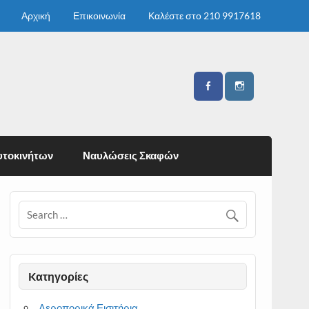
Αρχική
Επικοινωνία
Καλέστε στο 210 9917618
υτοκινήτων
Ναυλώσεις Σκαφών
Kατηγορίες
Αεροπορικά Εισιτήρια