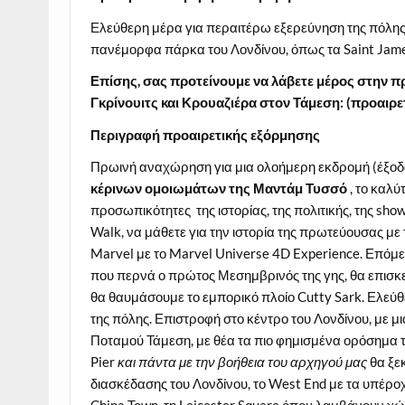
Ελεύθερη μέρα για περαιτέρω εξερεύνηση της πόλης.
πανέμορφα πάρκα του Λονδίνου, όπως τα Saint James
Επίσης, σας προτείνουμε να λάβετε μέρος στην 
Γκρίνουιτς και Κρουαζιέρα στον Τάμεση: (προαιρετ
Περιγραφή προαιρετικής εξόρμησης
Πρωινή αναχώρηση για μια ολοήμερη εκδρομή (έξοδα
κέρινων ομοιωμάτων της Μαντάμ Τυσσό
, το καλύ
προσωπικότητες της ιστορίας, της πολιτικής, της sho
Walk, να μάθετε για την ιστορία της πρωτεύουσας με 
Marvel με το Marvel Universe 4D Experience. Επόμε
που περνά ο πρώτος Μεσημβρινός της γης, θα επισκεφ
θα θαυμάσουμε το εμπορικό πλοίο Cutty Sark. Ελεύθ
της πόλης. Επιστροφή στο κέντρο του Λονδίνου, με μι
Ποταμού Τάμεση, με θέα τα πιο φημισμένα ορόσημα 
Pier
και πάντα με την βοήθεια του αρχηγού μας
θα ξε
διασκέδασης του Λονδίνου, το West End με τα υπέροχα 