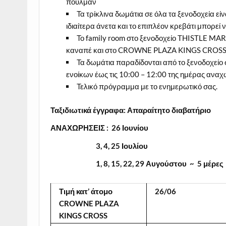
πούλμαν
Τα τρίκλινα δωμάτια σε όλα τα ξενοδοχεία είν
ιδιαίτερα άνετα και το επιπλέον κρεβάτι μπορεί
Το family room στο ξενοδοχείο THISTLE MARB
καναπέ και στο CROWNE PLAZA KINGS CROSS εί
Τα δωμάτια παραδίδονται από το ξενοδοχείο 
ενοίκων έως τις 10:00 – 12:00 της ημέρας αναχ
Τελικό πρόγραμμα με το ενημερωτικό σας.
Ταξιδιωτικά έγγραφα:
Απαραίτητο διαβατήριο
ΑΝΑΧΩΡΗΣΕΙΣ : 26 Ιουνίου
3, 4, 25
Ιουλίου
1, 8, 15, 22, 29
Αυγούστου ~ 5 μέρες
Τιμή
κατ
’
άτομο
26/06
CROWNE PLAZA
KINGS CROSS