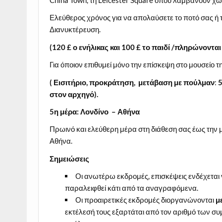
China Town, τη Leicester Square όπου λαμβάνουν χώρ
Ελεύθερος χρόνος για να απολαύσετε το ποτό σας ή το
Διανυκτέρευση.
(120
£ ο ενήλικας και 100
£ το παιδί /πληρώνονται
Για όποιον επιθυμεί μόνο την επίσκεψη στο μουσ
( Εισιτήριο, προκράτηση, μετάβαση με πούλμαν
:
στον αρχηγό).
5η μέρα: Λονδίνο – Αθήνα
Πρωινό και ελεύθερη μέρα στη διάθεση σας έως την 
Αθήνα.
Σημειώσεις
Οι ανωτέρω εκδρομές, επισκέψεις ενδέχεται
παραλειφθεί κάτι από τα αναγραφόμενα.
Οι προαιρετικές εκδρομές διοργανώνονται
μ
εκτέλεσή τους εξαρτάται από τον αριθμό των συ