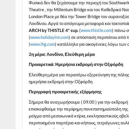
Φυσικά δεν θα ξεχάσουμε την περιοχή του Southwark
Theatre , την Millenium Bridge και τον Καθεδρικό Ν
London Place με θέα την Tower Bridge τον ουρανοξύσ
Λονδίνου. Αργά το απόγευμα μεταφορά και τακτοποίη
ARCH
by
THISTLE
4*
sup
.
(
www.thistle.com
) πάνω σ
(
www.holidayinn.com
) σε απόσταση περιπάτου από τ
(
www.ihg.com
) κατάλληλο για οικογένειες λόγω των
2η μέρα: Λονδίνο, Ελεύθερη μέρα
Προαιρετικά: Ημερήσια εκδρομή στην Οξφόρδη
Ελεύθερη μέρα για περαιτέρω εξερεύνηση της πόλης
ημερήσια εκδρομή στην Οξφόρδη
Περιγραφή προαιρετικής εξόρμησης
Σήμερα θα αναχωρήσουμε ( 09.00 ) για την εκδρομή 
επισκεφθούμε την περίφημη πανεπιστημιούπολη της 
μείγμα από μεσαιωνικά κτίρια, εκκλησιαστικούς οβ
περιποιημένα παρτέρια και κήπους, τετράγωνες αυλέ