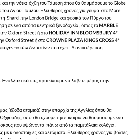
 και την νότια όχθη του Τάμεση όπου θα θαυμάσουμε το Globe
αό του Αγίου Παύλου. Ελεύθερος χρόνος για γεύμα στο More
τη Shard , την London Bridge και φυσικά τον Πύργο του
ση σε ένα από τα κεντρικά ξενοδοχεία , όπως το
MARBLE
την Oxford Street ή στο
HOLIDAY
INN
BLOOMSBURY
4*
ην Oxford Street ή στο
CROWNE
PLAZA
KINGS
CROSS
4*
 οικογενειακών δωματίων που έχει . Διανυκτέρευση.
. Εναλλακτικά σας προτείνουμε να λάβετε μέρος στην
μας (έξοδα ατομικά) στην επαρχία της Αγγλίας όπου θα
Οξφόρδης, όπου θα έχουμε την ευκαιρία να θαυμάσουμε ένα
ελίσκους που υψώνονται πάνω από τα παμπάλαια κολέγια,
ς με κιονοστοιχίες και αετώματα. Ελεύθερος χρόνος για βόλτες