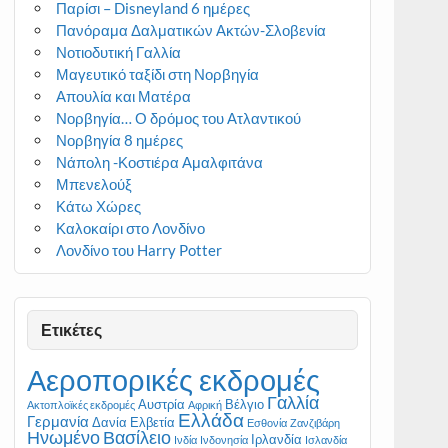
Παρίσι – Disneyland 6 ημέρες
Πανόραμα Δαλματικών Ακτών-Σλοβενία
Νοτιοδυτική Γαλλία
Μαγευτικό ταξίδι στη Νορβηγία
Απουλία και Ματέρα
Νορβηγία… Ο δρόμος του Ατλαντικού
Νορβηγία 8 ημέρες
Νάπολη -Κοστιέρα Αμαλφιτάνα
Μπενελούξ
Κάτω Χώρες
Καλοκαίρι στο Λονδίνο
Λονδίνο του Harry Potter
Ετικέτες
Αεροπορικές εκδρομές
Γαλλία
Αυστρία
Βέλγιο
Ακτοπλοϊκές εκδρομές
Αφρική
Ελλάδα
Γερμανία
Δανία
Ελβετία
Εσθονία
Ζανζιβάρη
Ηνωμένο Βασίλειο
Ιρλανδία
Ινδία
Ινδονησία
Ισλανδία