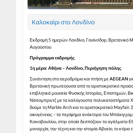
Καλοκαίρι στο Λονδίνο
Εκδρομή 5 ημερών Λονδίνο, Γουίνσδορ, Βρετανικό Μουσε
Αυγούστου
Πρόγραμμα εκδρομής
1η μέρα: Αθήνα – Λονδίνο, Περιήγηση πόλης
Συνάντηση στο αεροδρόμιο και πτήση με
AEGEAN
γ
Βρετανική πρωτεύουσα από το αριστοκρατικό προάσ
επιβλητικά μουσεία Φυσικής Ιστορίας, Επιστημών, Β
Νάιτσμπριντζ με τα καλόγουστα πολυκαταστήματα Χάρ
δούμε τη Marble Arch και το αριστοκρατικό Mayfair. 
οικογένειας – τα περίφημα ανάκτορα του Μπάκιγχαμ 
Κοινοβουλίου, στην οποία δεσπόζουν τα αγάλματα Ε
μοναρχία, την τέχνη και την ιστορία Αβαείο, το κτίρι