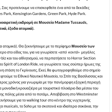
 Σας προτείνουμε να επισκεφθείτε ένα από τα δεκάδες
 Park, Kensington Gardens, Green Park, Hyde Park.
προαιρετική εκδρομή σε Μουσείο
Madame
Tussauds
,
ικά, έξοδα ατομικά).
 ατομικά). Θα ξεκινήσουμε με το περίφημο
Μουσείο των
τερο στο είδος του, για να γνωρίσετε «
από κοντά
» μεγάλες
w biz και του αθλητισμού, να περπατήσετε το Horror Section
το Spirit of London Ride, να γνωρίσετε τους σούπερ ήρωες της
νη στάση το Γκρίνουιτς. Εκεί, θα φωτογραφηθούμε στο σημείο
τούμε το Εθνικό Ναυτικό Μουσείο, το Σπίτι της Βασίλισσας και
ερος χρόνος για γνωριμία με την πανέμορφη εξοχική περιοχή
α μοναδική κρουαζιέρα με τουριστικό πλοιάριο δια μέσου του
της πόλης μέσα από το ποτάμι.. Αποβίβαση στο Westminster
κινήσουμε για το walking tour στο κέντρο της νυχτερινής
musicals, το Soho με τα σκοτεινά και ιδιαίτερα σοκάκια, την