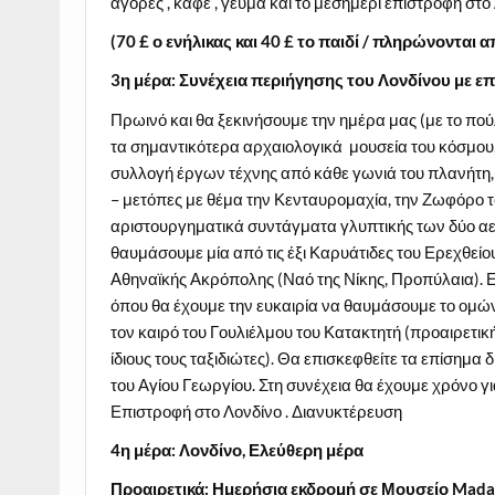
αγορές , καφέ , γεύμα και το μεσημέρι επιστροφή στο
(70
£ ο ενήλικας και 40
£ το παιδί / πληρώνονται α
3η
μέρα: Συνέχεια περιήγησης του Λονδίνου με ε
Πρωινό και θα ξεκινήσουμε την ημέρα μας (με το πο
τα σημαντικότερα αρχαιολογικά μουσεία του κόσμου
συλλογή έργων τέχνης από κάθε γωνιά του πλανήτη
– μετόπες με θέμα την Κενταυρομαχία, την Ζωφόρο 
αριστουργηματικά συντάγματα γλυπτικής των δύο αε
θαυμάσουμε μία από τις έξι Καρυάτιδες του Ερεχθείο
Αθηναϊκής Ακρόπολης (Ναό της Νίκης, Προπύλαια). 
όπου θα έχουμε την ευκαιρία να θαυμάσουμε το ομών
τον καιρό του Γουλιέλμου του Κατακτητή (προαιρετική
ίδιους τους ταξιδιώτες). Θα επισκεφθείτε τα επίσημα
του Αγίου Γεωργίου. Στη συνέχεια θα έχουμε χρόνο γ
Επιστροφή στο Λονδίνο . Διανυκτέρευση
4η
μέρα: Λονδίνο, Ελεύθερη μέρα
Προαιρετικά: Ημερήσια εκδρομή σε Μουσείο
Mad