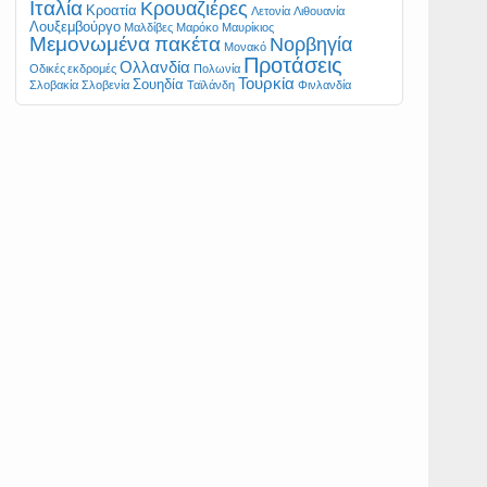
Ιταλία
Κρουαζιέρες
Κροατία
Λετονία
Λιθουανία
Λουξεμβούργο
Μαλδίβες
Μαρόκο
Μαυρίκιος
Μεμονωμένα πακέτα
Νορβηγία
Μονακό
Προτάσεις
Ολλανδία
Οδικές εκδρομές
Πολωνία
Τουρκία
Σουηδία
Σλοβακία
Σλοβενία
Ταϊλάνδη
Φινλανδία