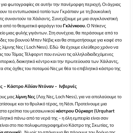
ις για φωτογραφίες σε αυτήν την πανέμορφη περιοχή. Οι άγριας
ζουν το εντυπωσιακό τοπίο των Γκράπιαν με τη βουκολική
 συναντούν τα Χάιλαντς. Συνεχίζουμε με μια συγκλονιστική
α από το θεαματικό φαράγγι του
Γκλένκοου.
Ο Ντίκενς
ίο μιας φυλής γιγάντων. Στη συνέχεια, θα περάσουμε από το
δες του βουνού Μπεν Νέβις και θα σταματήσουμε για καφέ στο
ς λίμνης Νες ( Loch Ness). Εδώ θα έχουμε ελεύθερο χρόνο να
ς του Τόμας Τέλφορντ που ενώνει τις αλληλοδιαδεχόμενες
πορικό, διοικητικό κέντρο και την πρωτεύουσα των Χάιλαντς,
τα στις όχθες του ποταμού Νες με θέα το επιβλητικό κάστρο της
ες – Κάστρο Αϊλίαν Ντόναν – Ινβερνές
ους μας
λίμνη Νες
(Λοχ Νες, Loch Ness), για να απολαύουμε το
ατίσουμε και το θρυλικό τέρας, τη Νέσι. Προτείνουμε μια
στα ερείπια του μεσαιωνικού
κάστρου Ούρκαρτ
(Urquhart
ητικό πάνω από τα νερά της – η όλη εμπειρία είναι σαν
ίναι στο πιο πολυφωτογραφημένο Κάστρο της Σκωτίας, το
δα ατομικά
). Νωρίς το απόγευμα θα πάρουμε τον δρόμο της