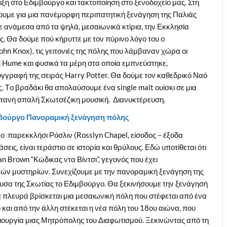
ξη στο Εδιμβούργο και τακτοποίηση στο ξενοδοχείο μας. Στη
σουμε για μια πανέμορφη περιπατητική ξενάγηση της Παλιάς
ε ανάμεσα από τα ψηλά, μεσαιωνικά κτίρια, την Εκκλησία
ς. Θα δούμε πού κήρυττε με τον πύρινο λόγο του ο
hn Knox), τις γειτονιές της πόλης που λάμβαναν χώρα οι
d Hume και φυσικά τα μέρη στα οποία εμπνεύστηκε,
η συγγραφή της σειράς Harry Potter. Θα δούμε τον καθεδρικό Ναό
ίας. Tο βραδάκι θα απολαύσουμε ένα single malt ουίσκι σε μια
ντανή απαλή Σκωτσέζικη μουσική. Διανυκτέρευση.
ιμβούργο Πανοραμική ξενάγηση πόλης
 παρεκκλήσι Ρόσλιν (Rosslyn Chapel, είσοδος – έξοδα
σεις, είναι τεράστιο σε ιστορία και θρύλους. Εδώ υποτίθεται ότι
an Brown “Κώδικας ντα Βίντσι”, γεγονός που έχει
ν μυστηρίων. Συνεχίζουμε με την πανοραμική ξενάγηση της
α της Σκωτίας το Εδιμβούργο. Θα ξεκινήσουμε την ξενάγησή
α πλευρά βρίσκεται μια μεσαιωνική πόλη που στέφεται από ένα
και από την άλλη στέκεται η νέα πόλη του 18ου αιώνα, που
μιουργία μιας Μητρόπολης του Διαφωτισμού. Ξεκινώντας από τη