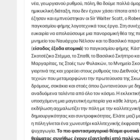
νέα, γεωργιανού ρυθμού, πόλη, θα δούμε πολλά όμορ
ημικυκλική διάταξη, που δεν έχουν χάσει τίποτα από
έζησαν και εμπνεύστηκαν οι Sir Walter Scott, ο Robe
παγκοσμίου φήμης λογοτεχνικά τους έργα. Στη συνέχ
ευκαιρία να απολαύσουμε μια πανοραμική θέα της πό
μνημείο του Ναυάρχου Νέλσον και το Βασιλικό παρατ
(
είσοδος έξοδα ατομικά
) το παγκοσμίου φήμης Κάστ
Σκοτσέζικο Στέμμα, το Σπαθί, το Βασιλικό Σκήπτρο κ
Μαργαρίτας, τις Στοές των Φυλακών, το Μνημείο Σκο
γιορτινά της και χορεύει στους ρυθμούς του Διεθνού
τεχνών που μεταμορφώνει την πρωτεύουσα της Σκωτί
δρόμους, σοκάκια και στοές όπου ζωντανεύουν με δη
αναδυόμενα ταλέντα από όλο τον κόσμο. Η εκλεκτική
υποσχόμενη μια μαγευτική εμπειρία για κάθε λάτρη
εκδήλωση αιχμαλωτίζει την πόλη με την καλλιτεχνι
δημιουργικότητας και συντροφικότητας. Ελάτε μαζί μ
η πόλη γίνεται ένα χωνευτήρι καλλιτεχνικής έκφραση
ψυχαγωγία.
Το πιο φαντασμαγορικό θέαμα φυσικά 
θεάματος συνήθως έχουν εξαντληθεί από πολύ νωρί