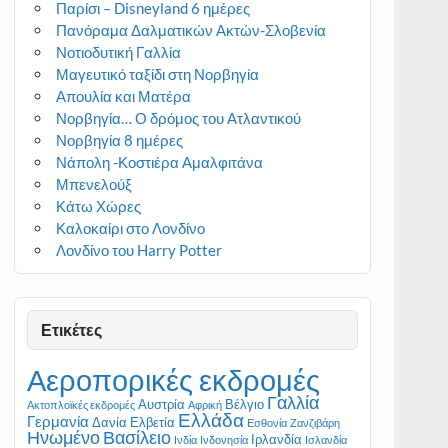
Παρίσι – Disneyland 6 ημέρες
Πανόραμα Δαλματικών Ακτών-Σλοβενία
Νοτιοδυτική Γαλλία
Μαγευτικό ταξίδι στη Νορβηγία
Απουλία και Ματέρα
Νορβηγία… Ο δρόμος του Ατλαντικού
Νορβηγία 8 ημέρες
Νάπολη -Κοστιέρα Αμαλφιτάνα
Μπενελούξ
Κάτω Χώρες
Καλοκαίρι στο Λονδίνο
Λονδίνο του Harry Potter
Ετικέτες
Αεροπορικές εκδρομές
Γαλλία
Αυστρία
Βέλγιο
Ακτοπλοϊκές εκδρομές
Αφρική
Ελλάδα
Γερμανία
Δανία
Ελβετία
Εσθονία
Ζανζιβάρη
Ηνωμένο Βασίλειο
Ιρλανδία
Ινδία
Ινδονησία
Ισλανδία