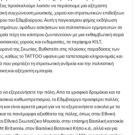
 Σας προσκαλούμε λοιπόν να περάσουμε μια αξέχαστη
ιακή συγχώνευση μουσικής, χορού και στρατιωτικών επιδείξεων
στρου του Εδιμβούργου. Αυτή η παγκοσμίου φήμης εκδήλωση
οτημάτων, ομάδων ασκήσεων και πολιτιστικών ερμηνευτών σε
ρχαία τείχη του κάστρου ζωντανεύουν με μια εκθαμβωτική σειρά
οσιακούς χορούς και ενδυμασίες, τα περίφημα KILT,
ρανό της Σκωτίας. Βυθιστείτε στις πλούσιες παραδόσεις των
ες, καθώς το ΤΑΤΤΟΟ υφαίνει μια ταπετσαρία κληρονομιάς και
 που γιορτάζει τη στρατιωτική ανδρεία και την πολιτιστική
ική και αξέχαστη εμπειρία.
α να εξερευνήσετε την πόλη. Από τα γραφικά δρομάκια και τα
οκλασικού καθωσπρεπισμού, το Εδιμβούργο προσφέρει πολλές
και είναι αρκετά μικρό για να το εξερευνήσετε εύκολα με τα
 και τα πανέμορφα αξιοθέατα της πόλης, όπως στην Εθνική
ο Εθνικό Σκωτσέζικο Μουσείο, στην επίσημη Βασιλική κατοικία
 Britannia, στον Βασιλικό Βοτανικό Κήπο κ.ά., αλλά και για