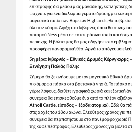
επιστροφής δια μέσου μιας μοναδικής, εκπληκτικής 
ψάχνετε για ένα διάλειμμα γεμάτο δράση, μια ευκαιρ
μαγευτικό τοπίο των Βορείων Highlands, θα το βρείτε
όλο τον κόσμο. Άφιξη στο Ινβερνές όπου θα συνεχίσ
ποταμού Ness μέσα σε καταπράσινα τοπία και ήσυχα
περιοχής. Η βόλτα μας θα μας οδηγήσει στο εμβληματ
προσφέρει πανοραμική θέα. Αργά το απόγευμα ελεύ
5η μέρα: Ινβερνές – Εθνικός Δρυμός Κέρνγκορμς 
Ξενάγηση Παλιάς Πόλης
Σήμερα θα ξεκινήσουμε με τον μαγευτικό Εθνικό Δρυ
πιο όμορφα πάρκα στα βρετανικά νησιά. Το πάρκο αυ
γύρω λόφους, διαθέτει γραφικά χωριά και εξωτική άγ
συνέχεια θα επισκεφθούμε ένα από τα πλέον αξιόλο
Atholl
Castle
,
είσοδος – έξοδα ατομικά
). Εδώ θα π
στις αρχές του 18ου αιώνα. Ελεύθερος χρόνος για π
συνέχεια θα περπατήσουμε στο πανέμορφο χωριό Πίτλ
της καφέ πέστροφας. Ελεύθερος χρόνος για βόλτα στ