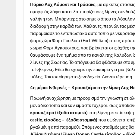
Πάρκο Λοχ Λόμοντ και Τρόσακς
, με αρκετές στάσε
ομορφιάς λόφοι και οι λαμπυρίζουσες λίμνες συνδυά
γαλήνη των Μπόρντερς στο σημείο όπου τα Λόουλαντς
διαδρομή στην καρδιά των Χάιλαντς, περνώντας μέσ
παρομοίασε το εντυπωσιακό αυτό τοπίο με νεκροταφε
ψαροχώρι Φορτ Γουίλιαμ (Fort William) στους πρόπο
χωριό Φορτ Αγκούστους, που βρίσκεται στις όχθες τη
θαυμάσουμε ένα τμήμα από το κανάλι της Καλυδωνία
λίμνες της Σκωτίας. Το απόγευμα θα φθάσουμε στο εμ
το Ινβερνές. Εδώ θα έχουμε την ευκαιρία για μια βόλ
πόλης. Τακτοποίηση στο ξενοδοχείο. Διανυκτέρευση.
4η μέρα: Ινβερνές – Κρουαζιέρα στην λίμνη Λοχ Ν
Πρωινή αναχώρηση με προορισμό την γνωστή σε όλ
μοναδικό τοπίο και εάν είμαστε τυχεροί, ίσως αποθαν
κρουαζιέρα
(έξοδα ατομικά)
στη λίμνη με επίσκεψη 
castle, είσοδος – έξοδα ατομικά)
που υψώνεται επιβλ
βγαλμένη από παραμύθι. Επόμενος σταθμός μας θα ε
Αϊλίαν Ντόναν
(
Eilean Donan Castle είσοδος – έξο