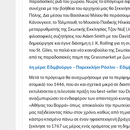
παραδοσικές pub του χωριού. Νωρίς το απόγευμα άφι
συνέχεια με την βοήθεια του αρχηγού μας θα ξεκινή
Πόλης. Δια μέσου του Βασιλικού Μιλίου θα περάσουμ
Κάνονγκειτ, το Τόλμπουθ, το Μουσείο Παιδικής Ηλικία
μεταρρυθμιστής της Σκωτικής Εκκλησίας Τζον Νοξ (Jo
φιλοσοφικές συζητήσεις του Adam Smith με τον Davi
δημιούργησε και έγινε διάσημη η J. K. Rolling για τ
του St. Giles, το παλιό και νέο κοινοβούλιο της Σκωτ
από τις παραδοσιακές παμπ της Grassmarket με ζω
6η μέρα: Εδιμβούργο – Παρεκκλήσι Ρόσλιν – Εδ
Μετά το πρόγευμα θα αναχωρήσουμε για το περίφημο
ατομικά) του 1446, που αν και σχετικά μικρό σε διαστά
εκτυλίσσεται η τελευταία πράξη του best-seller του D
αναζωπυρώσει το ενδιαφέρον των απανταχού κυνηγώ
«Αθήνας του Βορρά» όπως αποκαλούν την πρωτεύουσ
μας ταξιδεύοντας πίσω στον χρόνο, καθώς από τη μι
κάστρο κτισμένο πάνω σε έναν ηφαιστειογενή βράχο 
ξεκίνησε το 1767 ως μέρος ενός οράματος για τη δη