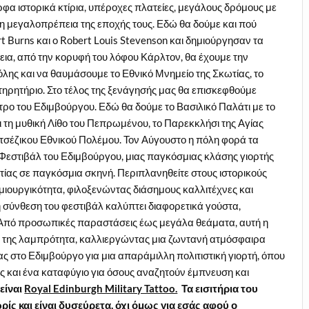
φα ιστορικά κτίρια, υπέροχες πλατείες, μεγάλους δρόμους με
 τη μεγαλοπρέπεια της εποχής τους. Εδώ θα δούμε και πού
rt Burns και o Robert Louis Stevenson και δημιούργησαν τα
εια, από την κορυφή του λόφου Κάρλτον, θα έχουμε την
λης και να θαυμάσουμε το Εθνικό Μνημείο της Σκωτίας, το
ηρητήριο. Στο τέλος της ξενάγησής μας θα επισκεφθούμε
ρο του Εδιμβούργου. Εδώ θα δούμε το Βασιλικό Παλάτι με το
αι τη μυθική Λίθο του Πεπρωμένου, το Παρεκκλήσι της Αγίας
τσέζικου Εθνικού Πολέμου. Τον Αύγουστο η πόλη φορά τα
ς Φεστιβάλ του Εδιμβούργου, μιας παγκόσμιας κλάσης γιορτής
ας σε παγκόσμια σκηνή. Περιπλανηθείτε στους ιστορικούς
μιουργικότητα, φιλοξενώντας διάσημους καλλιτέχνες και
 σύνθεση του φεστιβάλ καλύπτει διαφορετικά γούστα,
. Από προσωπικές παραστάσεις έως μεγάλα θεάματα, αυτή η
κή της λαμπρότητα, καλλιεργώντας μια ζωντανή ατμόσφαιρα
ας στο Εδιμβούργο για μια απαράμιλλη πολιτιστική γιορτή, όπου
ς και ένα καταφύγιο για όσους αναζητούν έμπνευση και
είναι
Royal Edinburgh Military Tattoo.
Τα εισιτήρια του
ς και είναι δυσεύρετα, όχι όμως για εσάς αφού ο