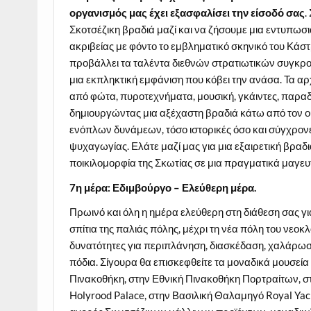
οργανισμός μας έχει εξασφαλίσει την είσοδό σας
.
Σκοτσέζικη βραδιά μαζί και να ζήσουμε μια εντυπωσ
ακριβείας με φόντο το εμβληματικό σκηνικό του Κά
προβάλλει τα ταλέντα διεθνών στρατιωτικών συγκρ
μια εκπληκτική εμφάνιση που κόβει την ανάσα. Τα α
από φώτα, πυροτεχνήματα, μουσική, γκάιντες, παραδ
δημιουργώντας μια αξέχαστη βραδιά κάτω από τον ου
ενόπλων δυνάμεων, τόσο ιστορικές όσο και σύγχρον
ψυχαγωγίας. Ελάτε μαζί μας για μια εξαιρετική βραδιά
ποικιλομορφία της Σκωτίας σε μια πραγματικά μαγευτ
7η μέρα: Εδιμβούργο – Ελεύθερη μέρα.
Πρωινό και όλη η ημέρα ελεύθερη στη διάθεση σας γι
σπίτια της παλιάς πόλης, μέχρι τη νέα πόλη του νε
δυνατότητες για περιπλάνηση, διασκέδαση, χαλάρωση 
πόδια. Σίγουρα θα επισκεφθείτε τα μοναδικά μουσεία
Πινακοθήκη, στην Εθνική Πινακοθήκη Πορτραίτων, στ
Holyrood Palace, στην Βασιλική Θαλαμηγό Royal Yacht