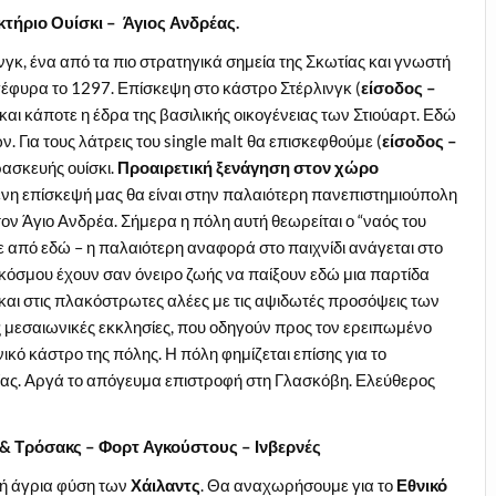
κτήριο Ουίσκι – Άγιος Ανδρέας.
ινγκ, ένα από τα πιο στρατηγικά σημεία της Σκωτίας και γνωστή
έφυρα το 1297. Επίσκεψη στο κάστρο Στέρλινγκ (
είσοδος –
 και κάποτε η έδρα της βασιλικής οικογένειας των Στιούαρτ. Εδώ
 Για τους λάτρεις του single malt θα επισκεφθούμε (
είσοδος –
ασκευής ουίσκι.
Προαιρετική ξενάγηση στον χώρο
ενη επίσκεψή μας θα είναι στην παλαιότερη πανεπιστημιούπολη
ον Άγιο Ανδρέα. Σήμερα η πόλη αυτή θεωρείται ο “ναός του
ε από εδώ – η παλαιότερη αναφορά στο παιχνίδι ανάγεται στο
 κόσμου έχουν σαν όνειρο ζωής να παίξουν εδώ μια παρτίδα
και στις πλακόστρωτες αλέες με τις αψιδωτές προσόψεις των
τις μεσαιωνικές εκκλησίες, που οδηγούν προς τον ερειπωμένο
κό κάστρο της πόλης. Η πόλη φημίζεται επίσης για το
ανίας. Αργά το απόγευμα επιστροφή στη Γλασκόβη. Ελεύθερος
 & Τρόσακς – Φορτ Αγκούστους – Ινβερνές
κή άγρια φύση των
Χάιλαντς
. Θα αναχωρήσουμε για το
Εθνικό