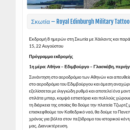
Σκωτία – Royal Edinburgh Military Tattoo
Εκδρομή 8 ημερών στη Σκωτία με Χάιλαντς και παράσ
15, 22 Αυγούστου
Πρόγραμμα εκδρομής
1η μέρα: Αθήνα – Εδιμβούργο – Γλασκόβη, περι
Συνάντηση στο αεροδρόμιο των Αθηνών και απευθεί
στο αεροδρόμιο του Εδιμβούργου και άμεση αναχώρη
εξελίσσεται με ιλιγγιώδη ρυθμό και αποτελεί ένα μον
στιλάτα μπαρ, κομψά εστιατόρια και πολλούς χώρους
τη διάρκεια της οποίας θα δούμε την πλατεία Τζωρτζ 
επισκεφθούμε τον Καθεδρικό ναό, θα δούμε το Πανεπ
χρόνος για βόλτα στον πεζόδρομο του ιστορικού κέν
μας. Διανυκτέρευση.