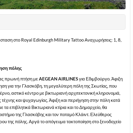
ταση στο Royal Edinburgh Military Tattoo Αναχωρήσεις: 1, 8,
ήγηση πόλης
ας πρωινή πτήση με
AEGEAN
AIRLINES
για Εδιμβούργο. Άφιξη
ση για την Γλασκόβη, τη μεγαλύτερη πόλη της Σκωτίας, που
τέρνο, αστικό κέντρο με βικτωριανή αρχιτεκτονική κληρονομιά,
 τέχνης και ψυχαγωγίας. Άφιξη και περιήγηση στην πόλη κατά
με τα επιβλητικά Βικτωριανά κτίρια και το Δημαρχείο, θα
ιστήμιο της Γλασκόβης και τον ποταμό Κλάιντ. Ελεύθερος
τρου της πόλης. Αργά το απόγευμα τακτοποίηση στο ξενοδοχείο