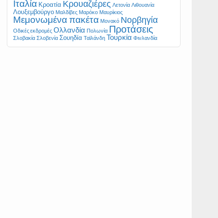
Ιταλία
Κρουαζιέρες
Κροατία
Λετονία
Λιθουανία
Λουξεμβούργο
Μαλδίβες
Μαρόκο
Μαυρίκιος
Μεμονωμένα πακέτα
Νορβηγία
Μονακό
Προτάσεις
Ολλανδία
Οδικές εκδρομές
Πολωνία
Τουρκία
Σουηδία
Σλοβακία
Σλοβενία
Ταϊλάνδη
Φινλανδία