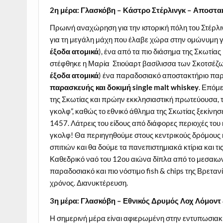
2η μέρα: Γλασκόβη – Κάστρο Στέρλινγκ – Αποστα
Πρωινή αναχώρηση για την
ιστορική πόλη του Στέρλ
για τη μεγάλη μάχη που έλαβε χώρα στην ομώνυμη γ
έξοδα ατομικά
), ένα από τα πιο διάσημα της Σκωτίας
στέφθηκε η Μαρία Στιούαρτ βασίλισσα των Σκοτσέζων.
έξοδα ατομικά
) ένα παραδοσιακό αποστακτήριο παρ
παρασκευής και δοκιμή single malt whiskey
. Επόμ
της Σκωτίας και πρώην εκκλησιαστική πρωτεύουσα, τ
γκολφ”, καθώς το εθνικό άθλημα της Σκωτίας ξεκίνησ
1457. Λάτρεις του είδους από διάφορες περιοχές του
γκολφ! Θα περιηγηθούμε στους κεντρικούς δρόμους 
σπιτιών και θα δούμε τα πανεπιστημιακά κτίρια και 
Καθεδρικό ναό του 12ου αιώνα δίπλα από το μεσαιωνι
παραδοσιακό και πιο νόστιμο fish & chips της Βρετ
χρόνος. Διανυκτέρευση.
3η μέρα: Γλασκόβη – Εθνικός Δρυμός Λοχ Λόμοντ
Η σημερινή μέρα είναι αφιερωμένη στην εντυπωσια