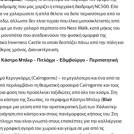
διαδρομής που μας χαρίζει η επαρχιακή διαδρομή NC500. Είτε
ία να χαλαρώσετε ή απλά θέλετε να δείτε περισσότερα από το
 εδώ, άλλωστε δεν είναι τυχαίο που έλκει μοτοσικλετιστές από
ουμε με έναν χαλαρό περίπατο στο Ness Walk, κατά μήκος του
 μονοπάτια που αναδεικνύουν την φυσική ομορφιά της
ικό Inverness Castle το οποίο δεσπόζει πάνω από την πόλη και
θερος χρόνος. Διανυκτέρευση.
– Κάστρο Μπλερ – Πιτλόχρι – Εδιμβούργο – Περιπατητική
μό Κερνγκόρμς (Cairngorms) – το μεγαλύτερο και ένα από τα
τό περιλαμβάνει τη θεαματική οροσειρά Cairngorms και τους
ρια φύση που προσελκύει ταξιδιώτες από όλο τον κόσμο. Στη
γα κάστρα της Σκωτίας, το περίφημο Κάστρο Μπλερ (
Blair
άρουμε μια γεύση από την αριστοκρατική ζωή των Χάιλαντερ
εριήγηση στο κάστρο και στους πανέμορφους κήπους του. Στη
οχρι που είναι γνωστό στους επισκέπτες για την καλλιέργεια
η γραφική αγορά του χωριού και γεύμα σε μια από τις