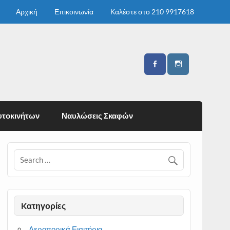
Αρχική
Επικοινωνία
Καλέστε στο 210 9917618
υτοκινήτων
Ναυλώσεις Σκαφών
Kατηγορίες
Αεροπορικά Εισιτήρια