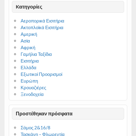
Kατηγορίες
Αεροπορικά Εισιτήρια
Ακτοπλοϊκά Εισιτήρια
Αμερική
Ασία
Αφρική
Γαμήλια Ταξίδια
Εισιτήρια
Ελλάδα
Εξωτικοί Προορισμοί
Ευρώπη
Κρουαζιέρες
Ξενοδοχεία
Προστέθηκαν πρόσφατα
Σάμος 2&16/8
Τοσκάνη – Φλωρεντία