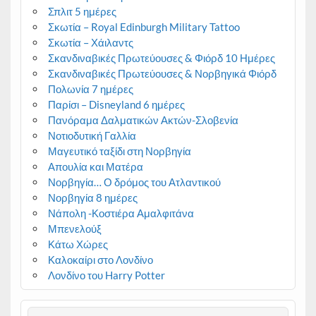
Σπλιτ 5 ημέρες
Σκωτία – Royal Edinburgh Military Tattoo
Σκωτία – Χάιλαντς
Σκανδιναβικές Πρωτεύουσες & Φιόρδ 10 Ημέρες
Σκανδιναβικές Πρωτεύουσες & Νορβηγικά Φιόρδ
Πολωνία 7 ημέρες
Παρίσι – Disneyland 6 ημέρες
Πανόραμα Δαλματικών Ακτών-Σλοβενία
Νοτιοδυτική Γαλλία
Μαγευτικό ταξίδι στη Νορβηγία
Απουλία και Ματέρα
Νορβηγία… Ο δρόμος του Ατλαντικού
Νορβηγία 8 ημέρες
Νάπολη -Κοστιέρα Αμαλφιτάνα
Μπενελούξ
Κάτω Χώρες
Καλοκαίρι στο Λονδίνο
Λονδίνο του Harry Potter