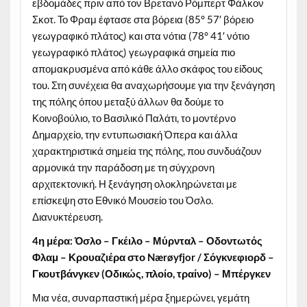
εβδομάδες πριν από τον Βρετανό Ρόμπερτ Φάλκον
Σκοτ. Το Φραμ έφτασε στα βόρεια (85° 57′ βόρειο
γεωγραφικό πλάτος) και στα νότια (78° 41′ νότιο
γεωγραφικό πλάτος) γεωγραφικά σημεία πιο
απομακρυσμένα από κάθε άλλο σκάφος του είδους
του. Στη συνέχεια θα αναχωρήσουμε για την ξενάγηση
της πόλης όπου μεταξύ άλλων θα δούμε το
Κοινοβούλιο, το Βασιλικό Παλάτι, το μοντέρνο
Δημαρχείο, την εντυπωσιακή Όπερα και άλλα
χαρακτηριστικά σημεία της πόλης, που συνδυάζουν
αρμονικά την παράδοση με τη σύγχρονη
αρχιτεκτονική. Η ξενάγηση ολοκληρώνεται με
επίσκεψη στο Εθνικό Μουσείο του Όσλο.
Διανυκτέρευση.
4η μέρα: Όσλο – Γκέιλο – Μύρνταλ – Οδοντωτός
Φλαμ – Κρουαζιέρα στο Nærøyfjor / Σόγκνεφιορδ –
Γκουτβάνγκεν (Οδικώς, πλοίο, τραίνο) – Μπέργκεν
Μια νέα, συναρπαστική μέρα ξημερώνει, γεμάτη