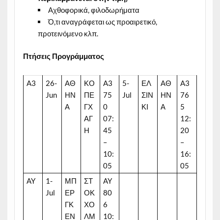
Αχθοφορικά, φιλοδωρήματα
Ό,τι αναγράφεται ως προαιρετικό,
προτεινόμενο κλπ.
Πτήσεις
Προγράμματος
A3
26-
ΑΘ
ΚΟ
A3
5-
ΕΛ
ΑΘ
A3
Jun
ΗΝ
ΠΕ
75
Jul
ΣΙΝ
ΗΝ
76
Α
ΓΧ
0
ΚΙ
Α
5
ΑΓ
07:
12:
Η
45
20
–
–
10:
16:
05
05
AY
1-
ΜΠ
ΣΤ
AY
Jul
ΕΡ
ΟΚ
80
ΓΚ
ΧΟ
6
ΕΝ
ΛΜ
10: