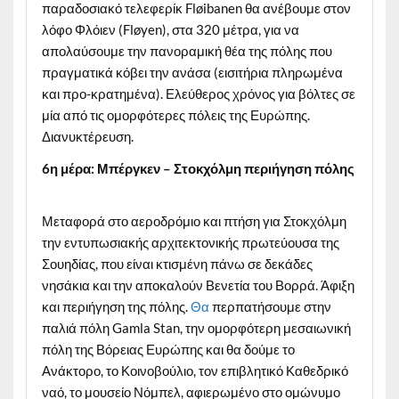
παραδοσιακό τελεφερίκ Fløibanen θα ανέβουμε στον
λόφο Φλόιεν (Fløyen), στα 320 μέτρα, για να
απολαύσουμε την πανοραμική θέα της πόλης που
πραγματικά κόβει την ανάσα (εισιτήρια πληρωμένα
και προ-κρατημένα). Ελεύθερος χρόνος για βόλτες σε
μία από τις ομορφότερες πόλεις της Ευρώπης.
Διανυκτέρευση.
6η μέρα: Μπέργκεν – Στοκχόλμη περιήγηση πόλης
Μεταφορά στο αεροδρόμιο και πτήση για Στοκχόλμη
την εντυπωσιακής αρχιτεκτονικής πρωτεύουσα της
Σουηδίας, που είναι κτισμένη πάνω σε δεκάδες
νησάκια και την αποκαλούν Βενετία του Βορρά. Άφιξη
και περιήγηση της πόλης.
Θα
περπατήσουμε στην
παλιά πόλη Gamla Stan, την ομορφότερη μεσαιωνική
πόλη της Βόρειας Ευρώπης και θα δούμε το
Ανάκτορο, το Κοινοβούλιο, τον επιβλητικό Καθεδρικό
ναό, το μουσείο Νόμπελ, αφιερωμένο στο ομώνυμο