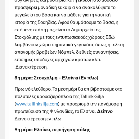
προσφέρει μοναδική ευκαιρία να ανακαλύψετε το
μεγαλείο του Βάσα και να μάθετε για τη ναυτική
ιστορία της Σουηδίας. Αφού θαυμάσουμε το Βάσα, η
επόμενη στάση μας είναι το Δημαρχείο της
Στοκχόλμης με τους εντυπωσιακούς χώρους Εδώ
λαμβάνουν χώρα σημαντικά γεγονότα, όπως η τελετή
απονομής βραβείων Νόμπελ, διεθνείς συναντήσεις,
επίσημες υποδοχές αρχηγών κρατών κλπ.
Διανυκτέρευση.
8η μέρα: Στοκχόλμη – Ελσίνκι (Εν πλω)
Πρωινό ελεύθερο. Το μεσημέρι θα επιβιβαστούμε στο
πολυτελές κρουαζιερόπλοιο της Tallink-Silja
(
www.tallinksilja.com
) με προορισμό την πανέμορφη
πρωτεύουσα της Φινλανδίας, το Ελσίνκι.
Δείπνο
Διανυκτέρευση εν πλω
9η μέρα: Ελσίνκι, περιήγηση πόλης