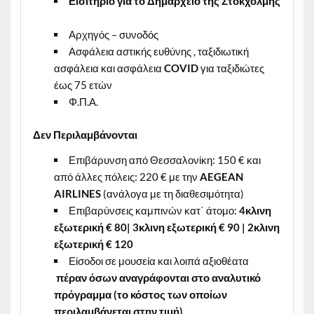
Εισιτήριο για το Δημαρχείο της Στοκχόλμης
Αρχηγός – συνοδός
Ασφάλεια αστικής ευθύνης , ταξιδιωτική
ασφάλεια και ασφάλεια
COVID
για ταξιδιώτες
έως 75 ετών
Φ.Π.Α.
Δεν Περιλαμβάνονται
Επιβάρυνση από Θεσσαλονίκη: 150 € και
από άλλες πόλεις: 220 € με την
AEGEAN
AIRLINES
(ανάλογα με τη διαθεσιμότητα)
Επιβαρύνσεις καμπινών κατ΄ άτομο:
4κλινη
εξωτερική € 80| 3κλινη εξωτερική € 90 | 2κλινη
εξωτερική € 120
Είσοδοι σε μουσεία και λοιπά αξιοθέατα
πέραν όσων αναγράφονται στο αναλυτικό
πρόγραμμα (το κόστος των οποίων
περιλαμβάνεται στην τιμή)