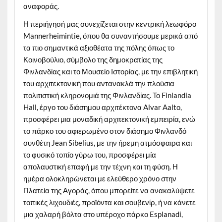
αναφοράς.
Η περιήγησή μας συνεχίζεται στην κεντρική λεωφόρο
Mannerheimintie, όπου θα συναντήσουμε μερικά από
τα πιο σημαντικά αξιοθέατα της πόλης όπως το
Κοινοβούλιο, σύμβολο της δημοκρατίας της
Φινλανδίας και το Μουσείο Ιστορίας, με την επιβλητική
του αρχιτεκτονική που αντανακλά την πλούσια
πολιτιστική κληρονομιά της Φινλανδίας. Το Finlandia
Hall, έργο του διάσημου αρχιτέκτονα Alvar Aalto,
προσφέρει μια μοναδική αρχιτεκτονική εμπειρία, ενώ
το πάρκο του αφιερωμένο στον διάσημο Φινλανδό
συνθέτη Jean Sibelius, με την ήρεμη ατμόσφαιρα και
το φυσικό τοπίο γύρω του, προσφέρει μία
απολαυστική επαφή με την τέχνη και τη φύση. Η
ημέρα ολοκληρώνεται με ελεύθερο χρόνο στην
Πλατεία της Αγοράς, όπου μπορείτε να ανακαλύψετε
τοπικές λιχουδιές, προϊόντα και σουβενίρ, ή να κάνετε
μια χαλαρή βόλτα στο υπέροχο πάρκο Esplanadi,