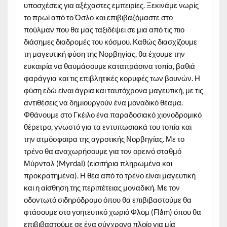
υποσχέσεις για αξέχαστες εμπειρίες. Ξεκινάμε νωρίς
το πρωί από το Όσλο και επιβιβαζόμαστε στο
πούλμαν που θα μας ταξιδέψει σε μια από τις πιο
διάσημες διαδρομές του κόσμου. Καθώς διασχίζουμε
τη μαγευτική φύση της Νορβηγίας, θα έχουμε την
ευκαιρία να θαυμάσουμε καταπράσινα τοπία, βαθιά
φαράγγια και τις επιβλητικές κορυφές των βουνών. Η
φύση εδώ είναι άγρια και ταυτόχρονα μαγευτική, με τις
αντιθέσεις να δημιουργούν ένα μοναδικό θέαμα.
Φθάνουμε στο Γκέιλο ένα παραδοσιακό χιονοδρομικό
θέρετρο, γνωστό για τα εντυπωσιακά του τοπία και
την ατμόσφαιρα της αγροτικής Νορβηγίας. Με το
τρένο θα αναχωρήσουμε για τον ορεινό σταθμό
Μύρνταλ (Myrdal) (εισιτήρια πληρωμένα και
προκρατημένα). Η θέα από το τρένο είναι μαγευτική
και η αίσθηση της περιπέτειας μοναδική. Με τον
οδοντωτό σιδηρόδρομο όπου θα επιβιβαστούμε θα
φτάσουμε στο γοητευτικό χωριό Φλομ (Flåm) όπου θα
επιβιβαστούμε σε ένα σύγχρονο πλοίο για μία