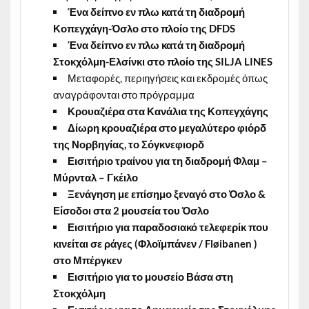
Ένα δείπνο εν πλω κατά τη διαδρομή
Κοπεγχάγη-Όσλο στο πλοίο της DFDS
Ένα δείπνο εν πλω κατά τη διαδρομή
Στοκχόλμη-Ελσίνκι στο πλοίο της SILJA LINES
Μεταφορές, περιηγήσεις και εκδρομές όπως
αναγράφονται στο πρόγραμμα
Κρουαζιέρα στα Κανάλια της Κοπεγχάγης
Δίωρη κρουαζιέρα στο μεγαλύτερο φιόρδ
της Νορβηγίας, το Σόγκνεφιορδ
Εισιτήριο τραίνου για τη διαδρομή Φλαμ –
Μύρνταλ – Γκέιλο
Ξενάγηση με επίσημο ξεναγό στο Όσλο &
Είσοδοι στα 2 μουσεία του Όσλο
Εισιτήριο για παραδοσιακό τελεφερίκ που
κινείται σε ράγες (Φλοϊμπάνεν / Fløibanen )
στο Μπέργκεν
Εισιτήριο για το μουσείο Βάσα στη
Στοκχόλμη