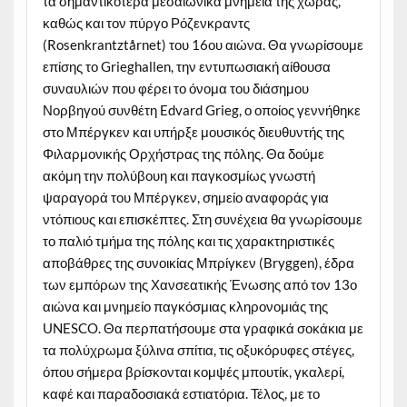
τα σημαντικότερα μεσαιωνικά μνημεία της χώρας,
καθώς και τον πύργο Ρόζενκραντς
(Rosenkrantztårnet) του 16ου αιώνα. Θα γνωρίσουμε
επίσης το Grieghallen, την εντυπωσιακή αίθουσα
συναυλιών που φέρει το όνομα του διάσημου
Νορβηγού συνθέτη Edvard Grieg, ο οποίος γεννήθηκε
στο Μπέργκεν και υπήρξε μουσικός διευθυντής της
Φιλαρμονικής Ορχήστρας της πόλης. Θα δούμε
ακόμη την πολύβουη και παγκοσμίως γνωστή
ψαραγορά του Μπέργκεν, σημείο αναφοράς για
ντόπιους και επισκέπτες. Στη συνέχεια θα γνωρίσουμε
το παλιό τμήμα της πόλης και τις χαρακτηριστικές
αποβάθρες της συνοικίας Μπρίγκεν (Bryggen), έδρα
των εμπόρων της Χανσεατικής Ένωσης από τον 13ο
αιώνα και μνημείο παγκόσμιας κληρονομιάς της
UNESCO. Θα περπατήσουμε στα γραφικά σοκάκια με
τα πολύχρωμα ξύλινα σπίτια, τις οξυκόρυφες στέγες,
όπου σήμερα βρίσκονται κομψές μπουτίκ, γκαλερί,
καφέ και παραδοσιακά εστιατόρια. Τέλος, με το