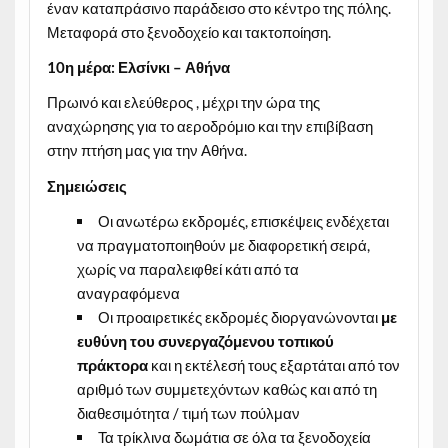
έναν καταπράσινο παράδεισο στο κέντρο της πόλης.
Μεταφορά στο ξενοδοχείο και τακτοποίηση.
10η μέρα: Ελσίνκι – Αθήνα
Πρωινό και ελεύθερος , μέχρι την ώρα της
αναχώρησης για το αεροδρόμιο και την επιβίβαση
στην πτήση μας για την Αθήνα.
Σημειώσεις
Οι ανωτέρω εκδρομές, επισκέψεις ενδέχεται
να πραγματοποιηθούν με διαφορετική σειρά,
χωρίς να παραλειφθεί κάτι από τα
αναγραφόμενα
Οι προαιρετικές εκδρομές διοργανώνονται
με
ευθύνη του συνεργαζόμενου τοπικού
πράκτορα
και η εκτέλεσή τους εξαρτάται από τον
αριθμό των συμμετεχόντων καθώς και από τη
διαθεσιμότητα / τιμή των πούλμαν
Τα τρίκλινα δωμάτια σε όλα τα ξενοδοχεία