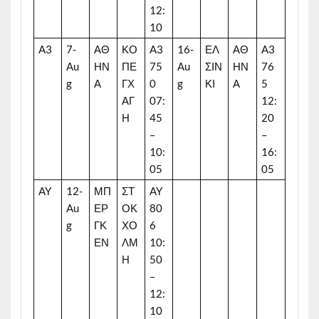
12:
10
A3
7-
ΑΘ
ΚΟ
A3
16-
ΕΛ
ΑΘ
A3
Au
ΗΝ
ΠΕ
75
Au
ΣΙΝ
ΗΝ
76
g
Α
ΓΧ
0
g
ΚΙ
Α
5
ΑΓ
07:
12:
Η
45
20
–
–
10:
16:
05
05
AY
12-
ΜΠ
ΣΤ
AY
Au
ΕΡ
ΟΚ
80
g
ΓΚ
ΧΟ
6
ΕΝ
ΛΜ
10:
Η
50
–
12:
10