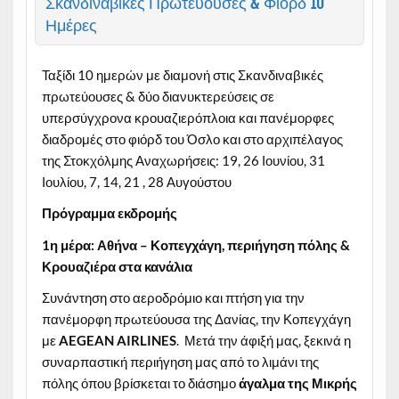
Σκανδιναβικές Πρωτεύουσες & Φιόρδ 10
Ημέρες
Ταξίδι 10 ημερών με διαμονή στις Σκανδιναβικές
πρωτεύουσες & δύο διανυκτερεύσεις σε
υπερσύγχρονα κρουαζιερόπλοια και πανέμορφες
διαδρομές στο φιόρδ του Όσλο και στο αρχιπέλαγος
της Στοκχόλμης Αναχωρήσεις: 19, 26 Ιουνίου, 31
Ιουλίου, 7, 14, 21 , 28 Αυγούστου
Πρόγραμμα εκδρομής
1η μέρα: Αθήνα – Κοπεγχάγη, περιήγηση πόλης &
Κρουαζιέρα στα κανάλια
Συνάντηση στο αεροδρόμιο και πτήση για την
πανέμορφη πρωτεύουσα της Δανίας, την Κοπεγχάγη
με
AEGEAN AIRLINES
. Μετά την άφιξή μας, ξεκινά η
συναρπαστική περιήγηση μας από το λιμάνι της
πόλης όπου βρίσκεται το διάσημο
άγαλμα της Μικρής