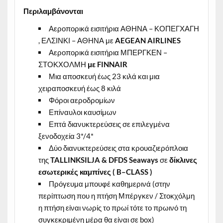
Περιλαμβάνονται
Αεροπορικά εισιτήρια ΑΘΗΝΑ – ΚΟΠΕΓΧΑΓΗ
, ΕΛΣΙΝΚΙ – ΑΘΗΝΑ με
AEGEAN
AIRLINES
Αεροπορικά εισιτήρια ΜΠΕΡΓΚΕΝ –
ΣΤΟΚΧΟΛΜΗ
με
FINNAIR
Μια αποσκευή έως 23 κιλά και μια
χειραποσκευή έως 8 κιλά
Φόροι αεροδρομίων
Επίναυλοι καυσίμων
Επτά διανυκτερεύσεις σε επιλεγμένα
ξενοδοχεία 3*/4*
Δύο διανυκτερεύσεις στα κρουαζιερόπλοια
της
TALLINKSILJA & DFDS Seaways
σε
δίκλινες
εσωτερικές καμπίνες (
B
–
CLASS
)
Πρόγευμα μπουφέ καθημερινά (στην
περίπτωση που η πτήση Μπέργκεν / Στοκχόλμη
η πτήση είναι νωρίς το πρωί τότε το πρωινό τη
συγκεκριμένη μέρα θα είναι σε box)