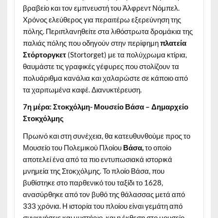
βραβείο και τον εμπνευστή του Άλφρεντ Νόμπελ.
Χρόνος ελεύθερος για περαιτέρω εξερεύνηση της
πόλης. Περιπλανηθείτε στα λιθόστρωτα δρομάκια της
παλιάς πόλης που οδηγούν στην περίφημη
πλατεία
Στόρτοργκετ
(Stortorget) με τα πολύχρωμα κτίρια,
θαυμάστε τις γραφικές γέφυρες που στολίζουν τα
πολυάριθμα κανάλια και χαλαρώστε σε κάποιο από
τα χαριτωμένα καφέ. Διανυκτέρευση.
7η μέρα: Στοκχόλμη- Μουσείο Βάσα – Δημαρχείο
Στοκχόλμης
Πρωινό και στη συνέχεια, θα κατευθυνθούμε προς το
Μουσείο του Πολεμικού Πλοίου
Βάσα,
το οποίο
αποτελεί ένα από τα πιο εντυπωσιακά ιστορικά
μνημεία της Στοκχόλμης. Το πλοίο Βάσα, που
βυθίστηκε στο παρθενικό του ταξίδι το 1628,
ανασύρθηκε από τον βυθό της θάλασσας μετά από
333 χρόνια. Η ιστορία του πλοίου είναι γεμάτη από
συγκινήσεις και μυστήριο, και η έκθεση στο μουσείο