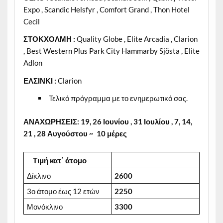
Expo , Scandic Helsfyr , Comfort Grand , Thon Hotel
Cecil
ΣΤΟΚΧΟΛΜΗ
:
Quality Globe , Elite Arcadia , Clarion
, Best Western Plus Park City Hammarby Sjösta , Elite
Adlon
ΕΛΣΙΝΚΙ
:
Clarion
Τελικό πρόγραμμα με το ενημερωτικό σας.
ΑΝΑΧΩΡΗΣΕΙΣ: 19, 26 Ιουνίου , 31 Ιουλίου , 7, 14,
21 , 28 Αυγούστου ~ 10 μέρες
Τιμή κατ΄ άτομο
Δίκλινο
2
6
0
0
3ο άτομο έως 12 ετών
2
25
0
Μονόκλινο
3
30
0