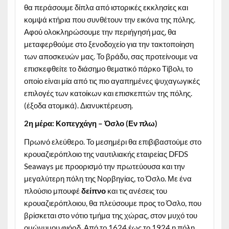
θα περάσουμε δίπλα από ιστορικές εκκλησίες και
κομψά κτήρια που συνθέτουν την εικόνα της πόλης.
Αφού ολοκληρώσουμε την περιήγησή μας, θα
μεταφερθούμε στο ξενοδοχείο για την τακτοποίηση
των αποσκευών μας. Το βράδυ, σας προτείνουμε να
επισκεφθείτε το διάσημο θεματικό πάρκο Τίβολι, το
οποίο είναι μία από τις πιο αγαπημένες ψυχαγωγικές
επιλογές των κατοίκων και επισκεπτών της πόλης.
(έξοδα ατομικά). Διανυκτέρευση.
2η μέρα: Κοπεγχάγη – Όσλο (Εν πλω)
Πρωινό ελεύθερο. Το μεσημέρι θα επιβιβαστούμε στο
κρουαζιερόπλοιο της ναυτιλιακής εταιρείας DFDS
Seaways με προορισμό την πρωτεύουσα και την
μεγαλύτερη πόλη της Νορβηγίας, το Όσλο. Με ένα
πλούσιο μπουφέ
δείπνο
και τις ανέσεις του
κρουαζιερόπλοιου, θα πλεύσουμε προς το Όσλο, που
βρίσκεται στο νότιο τμήμα της χώρας, στον μυχό του
ομώνυμου φιόρδ. Από το 1624 έως το 1924 η πόλη