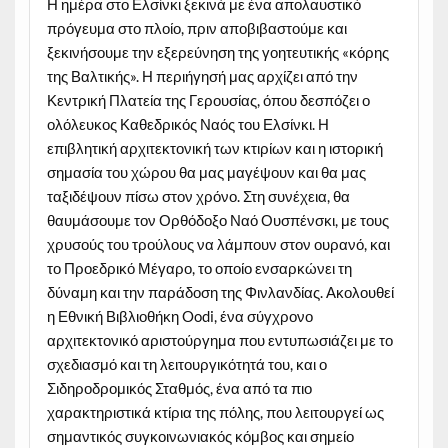
Η ημέρα στο Ελσίνκι ξεκινά με ένα απολαυστικό
πρόγευμα στο πλοίο, πριν αποβιβαστούμε και
ξεκινήσουμε την εξερεύνηση της γοητευτικής «κόρης
της Βαλτικής». Η περιήγησή μας αρχίζει από την
Κεντρική Πλατεία της Γερουσίας, όπου δεσπόζει ο
ολόλευκος Καθεδρικός Ναός του Ελσίνκι. Η
επιβλητική αρχιτεκτονική των κτιρίων και η ιστορική
σημασία του χώρου θα μας μαγέψουν και θα μας
ταξιδέψουν πίσω στον χρόνο. Στη συνέχεια, θα
θαυμάσουμε τον Ορθόδοξο Ναό Ουσπένσκι, με τους
χρυσούς του τρούλους να λάμπουν στον ουρανό, και
το Προεδρικό Μέγαρο, το οποίο ενσαρκώνει τη
δύναμη και την παράδοση της Φινλανδίας. Ακολουθεί
η Εθνική Βιβλιοθήκη Oodi, ένα σύγχρονο
αρχιτεκτονικό αριστούργημα που εντυπωσιάζει με το
σχεδιασμό και τη λειτουργικότητά του, και ο
Σιδηροδρομικός Σταθμός, ένα από τα πιο
χαρακτηριστικά κτίρια της πόλης, που λειτουργεί ως
σημαντικός συγκοινωνιακός κόμβος και σημείο