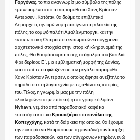
Γοργόνας
, το πιο αναγνωρίσιμο σύμβολο της πόλης
εμπνευσμένο από το παραμύθι του Χανς Κρίστιαν
Άντερσεν . Κατόπιν, θα δούμε το επιβλητικό
Δημαρχείο, την ομώνυμη πασίγνωστη πλατεία της
πόλης, το κομψό παλάτι Αμαλίενμποργκ, και την
εντυπωσιακή Όπερα που ενσωματώνει σύγχρονα
αρχιτεκτονικά στοιχεία στην ιστορική κληρονομιά της
πόλης. Θα θαυμάσουμε επίσης το άγαλμα του βασιλιά
Φρειδερίκου Ε΄, μια εμβληματική μορφή της Δανίας,
και το σπίτι που φιλοξένησε τον μεγάλο παραμυθά
Χανς Κρίστιαν Άντερσεν, ο οποίος άφησε ανεξίτηλο το
σημάδι του στη λογοτεχνία με τις αθάνατες ιστορίες
του. Τέλος, η γνωριμία μας με την πόλη
ολοκληρώνεται με επίσκεψη στο γραφικό λιμάνι
Nyhavn
, γεμάτο από παραδοσιακά καφέ και
εστιατόρια και μια
Κρουαζιέρα
στα
κανάλια της
Κοπεγχάγης
, κατά τη διάρκεια της οποίας, θα έχουμε
την ευκαιρία να θαυμάσουμε τη μοναδική συνύπαρξη
των παραδοσιακών και των σύγχρονων κτηρίων, ενώ