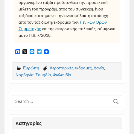
οργανωμένο ταξίδι προϋποθέτει την προσεκτική
μελέτη του προγράμματος του συγκεκριμένου
ταξιδιού και σημαίνει την ανεπιφύλακτη αποδοχή
από τον ταξιδιώτη/εκδρομέα των
Γενικών Όρων
Συμμετοχής
και της ακυρωτικής πολιτικής, σύμφωνα
με το Π.Δ. 7/2018.
F
X
M
T
a
e
e
c
s
l
e
s
e
Ευρώπη
Αεροπορικές εκδρομές
,
Δανία
,
b
e
g
Νορβηγία
,
Σουηδία
,
Φινλανδία
o
n
r
o
g
a
k
e
m
r
Kατηγορίες