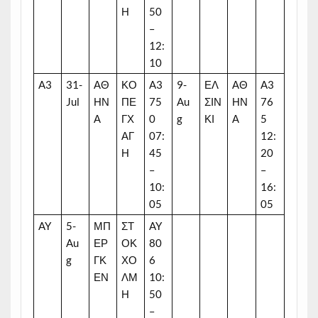
Η
50
–
12:
10
A3
31-
ΑΘ
ΚΟ
A3
9-
ΕΛ
ΑΘ
A3
Jul
ΗΝ
ΠΕ
75
Au
ΣΙΝ
ΗΝ
76
Α
ΓΧ
0
g
ΚΙ
Α
5
ΑΓ
07:
12:
Η
45
20
–
–
10:
16:
05
05
AY
5-
ΜΠ
ΣΤ
AY
Au
ΕΡ
ΟΚ
80
g
ΓΚ
ΧΟ
6
ΕΝ
ΛΜ
10:
Η
50
–