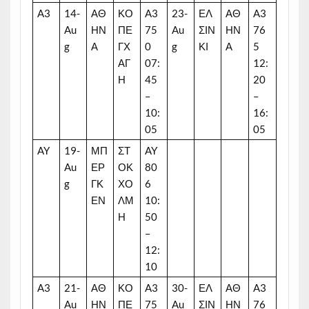
A3
14-
ΑΘ
ΚΟ
A3
23-
ΕΛ
ΑΘ
A3
Au
ΗΝ
ΠΕ
75
Au
ΣΙΝ
ΗΝ
76
g
Α
ΓΧ
0
g
ΚΙ
Α
5
ΑΓ
07:
12:
Η
45
20
–
–
10:
16:
05
05
AY
19-
ΜΠ
ΣΤ
AY
Au
ΕΡ
ΟΚ
80
g
ΓΚ
ΧΟ
6
ΕΝ
ΛΜ
10:
Η
50
–
12:
10
A3
21-
ΑΘ
ΚΟ
A3
30-
ΕΛ
ΑΘ
A3
Au
ΗΝ
ΠΕ
75
Au
ΣΙΝ
ΗΝ
76