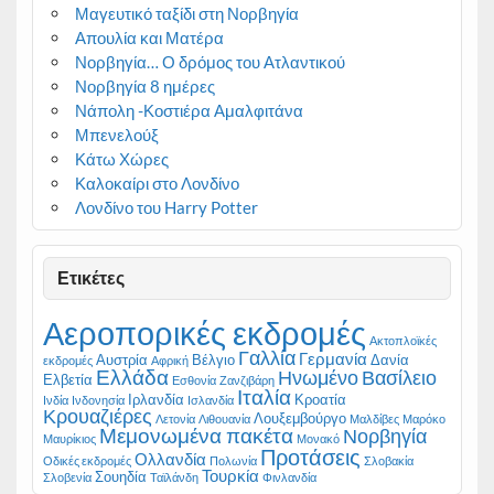
Μαγευτικό ταξίδι στη Νορβηγία
Απουλία και Ματέρα
Νορβηγία… Ο δρόμος του Ατλαντικού
Νορβηγία 8 ημέρες
Νάπολη -Κοστιέρα Αμαλφιτάνα
Μπενελούξ
Κάτω Χώρες
Καλοκαίρι στο Λονδίνο
Λονδίνο του Harry Potter
Ετικέτες
Αεροπορικές εκδρομές
Ακτοπλοϊκές
Γαλλία
Γερμανία
Αυστρία
Βέλγιο
Δανία
εκδρομές
Αφρική
Ελλάδα
Ηνωμένο Βασίλειο
Ελβετία
Εσθονία
Ζανζιβάρη
Ιταλία
Ιρλανδία
Κροατία
Ινδία
Ινδονησία
Ισλανδία
Κρουαζιέρες
Λουξεμβούργο
Λετονία
Λιθουανία
Μαλδίβες
Μαρόκο
Μεμονωμένα πακέτα
Νορβηγία
Μαυρίκιος
Μονακό
Προτάσεις
Ολλανδία
Οδικές εκδρομές
Πολωνία
Σλοβακία
Τουρκία
Σουηδία
Σλοβενία
Ταϊλάνδη
Φινλανδία