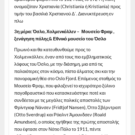
ονομαζόταν Χριστιανία (Christiania ή Kristiania) προς
τιμήν του βασιλιά Χριστιανού Δ΄. Διανυκτέρευση εν
πλω
3η μέρα: Όσλο,
Χολμενκόλλεν – Μουσείο Φραμ ,
ξενάγηση πόλης& Εθνικό μουσείο του Όσλο
Πρωινό και θα κατευθυνθούμε προς το
Χολμενκόλλεν, έναν από τους πιο εμβληματικούς
λόφους του Όσλο, με την διάσημη, μια από τις
παλαιότερες στον κόσμο, πίστα άλματος σκι και την
πανοραμική θέα στο Oslo Fjord. Επόμενος σταθμός το
Μουσείο Φραμ, που φιλοξενεί το ισχυρότερο ξύλινο
παγοθραυστικό που κατασκευάστηκε ποτέ και
συνδέεται με τις μεγάλες πολικές αποστολές των
Φρίντγιοφ Νάνσεν (Fridtjof Nansen), Όττο Σβέρντραπ
(Otto Sverdrup) και Ρόαλντ Άμουνδσεν (Roald
Amundsen), ο οποίος ηγήθηκε της πρώτης αποστολής
που έφτασε στον Νότιο Πόλο το 1911, πέντε