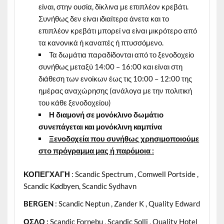
είναι, στην ουσία, δίκλινα με επιπλέον κρεβάτι.
Συνήθως δεν είναι ιδιαίτερα άνετα και το
επιπλέον κρεβάτι μπορεί να είναι μικρότερο από
τα κανονικά ή καναπές ή πτυσσόμενο.
Τα δωμάτια παραδίδονται από το ξενοδοχείο
συνήθως μεταξύ 14:00 – 16:00 και είναι στη
διάθεση των ενοίκων έως τις 10:00 – 12:00 της
ημέρας αναχώρησης (ανάλογα με την πολιτική
του κάθε ξενοδοχείου)
Η διαμονή σε μονόκλινο δωμάτιο
συνεπάγεται και μονόκλινη καμπίνα
Ξενοδοχεία που συνήθως χρησιμοποιούμε
στο πρόγραμμα μας ή παρόμοια :
ΚΟΠΕΓΧΑΓΗ
: Scandic Spectrum , Comwell Portside ,
Scandic Kødbyen, Scandic Sydhavn
BERGEN
: Scandic Neptun , Zander K , Quality Edward
ΟΣΛΟ
:
Scandic Fornebu , Scandic Solli , Quality Hotel