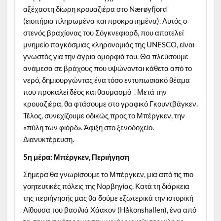
αξέχαστη δίωρη κρουαζιέρα στο Nærøyfjord
(εισιτήρια πληρωμένα και προκρατημένα). Αυτός ο
στενός βραχίονας του Σόγκνεφιορδ, που αποτελεί
μνημείο παγκόσμιας κληρονομιάς της UNESCO, είναι
γνωστός για την άγρια ομορφιά του. Θα πλεύσουμε
ανάμεσα σε βράχους που υψώνονται κάθετα από το
νερό, δημιουργώντας ένα τόσο εντυπωσιακό θέαμα
που προκαλεί δέος και θαυμασμό . Μετά την
κρουαζιέρα, θα φτάσουμε στο γραφικό Γκουντβάγκεν.
Τέλος, συνεχίζουμε οδικώς προς το Μπέργκεν, την
«πύλη των φιόρδ». Άφιξη στο ξενοδοχείο.
Διανυκτέρευση.
5η μέρα: Μπέργκεν, Περιήγηση
Σήμερα θα γνωρίσουμε το Μπέργκεν, μια από τις πιο
γοητευτικές πόλεις της Νορβηγίας. Κατά τη διάρκεια
της περιήγησής μας θα δούμε εξωτερικά την ιστορική
Αίθουσα του βασιλιά Χάακον (Håkonshallen), ένα από