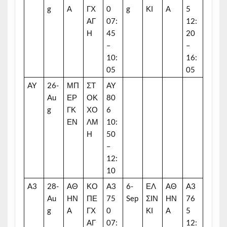
g
Α
ΓΧ
0
g
ΚΙ
Α
5
ΑΓ
07:
12:
Η
45
20
–
–
10:
16:
05
05
AY
26-
ΜΠ
ΣΤ
AY
Au
ΕΡ
ΟΚ
80
g
ΓΚ
ΧΟ
6
ΕΝ
ΛΜ
10:
Η
50
–
12:
10
A3
28-
ΑΘ
ΚΟ
A3
6-
ΕΛ
ΑΘ
A3
Au
ΗΝ
ΠΕ
75
Sep
ΣΙΝ
ΗΝ
76
g
Α
ΓΧ
0
ΚΙ
Α
5
ΑΓ
07:
12: