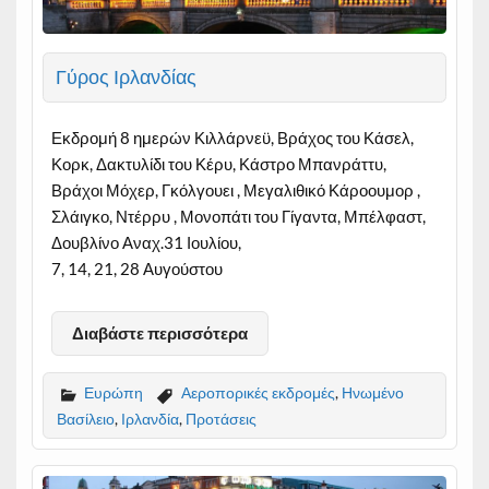
Γύρος Ιρλανδίας
Εκδρομή 8 ημερών Κιλλάρνεϋ, Βράχος του Κάσελ,
Κορκ, Δακτυλίδι του Κέρυ, Κάστρο Μπανράττυ,
Βράχοι Μόχερ, Γκόλγουει , Μεγαλιθικό Κάροουμορ ,
Σλάιγκο, Ντέρρυ , Μονοπάτι του Γίγαντα, Μπέλφαστ,
Δουβλίνο Αναχ.31 Ιουλίου,
7, 14, 21, 28 Αυγούστου
Διαβάστε περισσότερα
Ευρώπη
Αεροπορικές εκδρομές
,
Ηνωμένο
Βασίλειο
,
Ιρλανδία
,
Προτάσεις