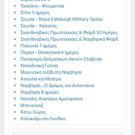
Τοσκάνη – Φλωρεντία
Σπλιτ 5 ημέρες
Σκωτία – Royal Edinburgh Military Tattoo
Σκωτία – Χάιλαντς
Σκανδιναβικές Πρωτεύουσες & Φιόρδ 10 Ημέρες
Σκανδιναβικές Πρωτεύουσες & Νορβηγικά Φιόρδ
Πολωνία 7 ημέρες
Παρίσι – Disneyland 6 ημέρες
Πανόραμα Δαλματικών Ακτών-Σλοβενία
Νοτιοδυτική Γαλλία
Μαγευτικό ταξίδι στη Νορβηγία
Απουλία και Ματέρα
Νορβηγία… Ο δρόμος του Ατλαντικού
Νορβηγία 8 ημέρες
Νάπολη -Κοστιέρα Αμαλφιτάνα
Μπενελούξ
Κάτω Χώρες
Καλοκαίρι στο Λονδίνο