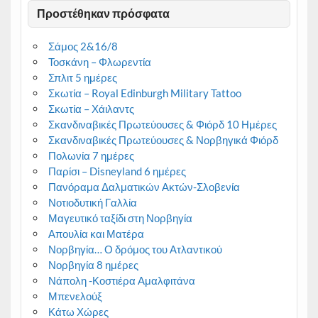
Προστέθηκαν πρόσφατα
Σάμος 2&16/8
Τοσκάνη – Φλωρεντία
Σπλιτ 5 ημέρες
Σκωτία – Royal Edinburgh Military Tattoo
Σκωτία – Χάιλαντς
Σκανδιναβικές Πρωτεύουσες & Φιόρδ 10 Ημέρες
Σκανδιναβικές Πρωτεύουσες & Νορβηγικά Φιόρδ
Πολωνία 7 ημέρες
Παρίσι – Disneyland 6 ημέρες
Πανόραμα Δαλματικών Ακτών-Σλοβενία
Νοτιοδυτική Γαλλία
Μαγευτικό ταξίδι στη Νορβηγία
Απουλία και Ματέρα
Νορβηγία… Ο δρόμος του Ατλαντικού
Νορβηγία 8 ημέρες
Νάπολη -Κοστιέρα Αμαλφιτάνα
Μπενελούξ
Κάτω Χώρες