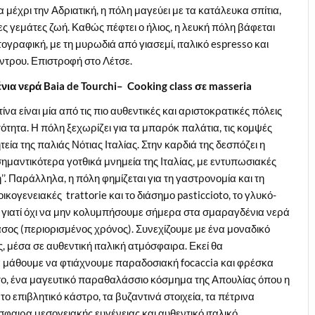
 μέχρι την Αδριατική, η πόλη μαγεύει με τα κατάλευκα σπίτια,
ες γεμάτες ζωή. Καθώς πέφτει ο ήλιος, η λευκή πόλη βάφεται
ογραφική, με τη μυρωδιά από γιασεμί, ιταλικό espresso και
κέντρου. Επιστροφή στο Λέτσε.
ένια νερά
Baia
de
Tourchi
–
Cooking
class
σε
masseria
α είναι μία από τις πιο αυθεντικές και αριστοκρατικές πόλεις
τότητα. Η πόλη ξεχωρίζει για τα μπαρόκ παλάτια, τις κομψές
εία της παλιάς Νότιας Ιταλίας. Στην καρδιά της δεσπόζει η
 σημαντικότερα γοτθικά μνημεία της Ιταλίας, με εντυπωσιακές
η’’. Παράλληλα, η πόλη φημίζεται για τη γαστρονομία και τη
κογενειακές trattorie και το διάσημο pasticcioto, το γλυκό-
αι γιατί όχι να μην κολυμπήσουμε σήμερα στα σμαραγδένια νερά
σος (περιορισμένος χρόνος). Συνεχίζουμε με ένα μοναδικό
, μέσα σε αυθεντική ιταλική ατμόσφαιρα. Εκεί θα
α μάθουμε να φτιάχνουμε παραδοσιακή focaccia και φρέσκα
ο, ένα μαγευτικό παραθαλάσσιο κόσμημα της Απουλίας όπου η
το επιβλητικό κάστρο, τα βυζαντινά στοιχεία, τα πέτρινα
όσφαιρα μεσογειακής ευγένειας και αυθεντικό ιταλικό