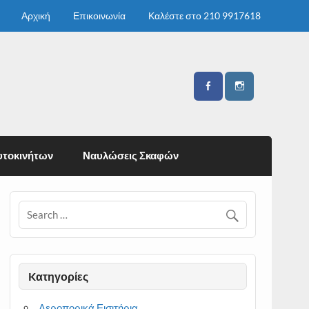
Αρχική
Επικοινωνία
Καλέστε στο 210 9917618
υτοκινήτων
Ναυλώσεις Σκαφών
Kατηγορίες
Αεροπορικά Εισιτήρια