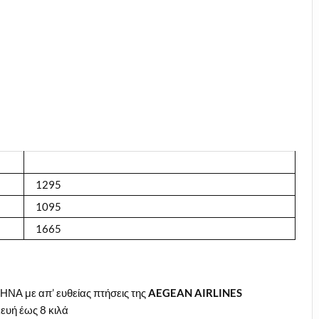
1295
1095
1665
ΝΑ με απ’ ευθείας πτήσεις της
AEGEAN
AIRLINES
ευή έως 8 κιλά