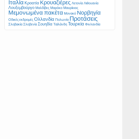
Ιταλία
Κρουαζιέρες
Κροατία
Λετονία
Λιθουανία
Λουξεμβούργο
Μαλδίβες
Μαρόκο
Μαυρίκιος
Μεμονωμένα πακέτα
Νορβηγία
Μονακό
Προτάσεις
Ολλανδία
Οδικές εκδρομές
Πολωνία
Τουρκία
Σουηδία
Σλοβακία
Σλοβενία
Ταϊλάνδη
Φινλανδία