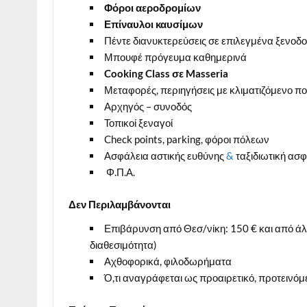
Φόροι αεροδρομίων
Επίναυλοι καυσίμων
Πέντε διανυκτερεύσεις σε επιλεγμένα ξενοδοχ
Μπουφέ πρόγευμα καθημερινά
Cooking Class
σε
Masseria
Μεταφορές, περιηγήσεις με κλιματιζόμενο 
Αρχηγός – συνοδός
Τοπικοί ξεναγοί
Check points, parking, φόροι πόλεων
Ασφάλεια αστικής ευθύνης
&
ταξιδιωτική ασ
Φ.Π.Α.
Δεν Περιλαμβάνονται
Επιβάρυνση από Θεσ/νίκη: 150 € και από άλλ
διαθεσιμότητα)
Αχθοφορικά, φιλοδωρήματα
Ό,τι αναγράφεται ως προαιρετικό, προτεινόμ