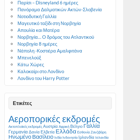
Παρίσι – Disneyland 6 ημέρες
Πανόραμα Δαλματικών Ακτών-Σλοβενία
Νοτιοδυτική Γαλλία
Μαγευτικό ταξίδι στη Νορβηγία
Απουλία και Ματέρα
Νορβηγία… Ο δρόμος του Ατλαντικού
Νορβηγία 8 ημέρες
Νάπολη -Κοστιέρα Αμαλφιτάνα
Μπενελούξ
Κάτω Χώρες
Καλοκαίρι στο Λονδίνο
Λονδίνο του Harry Potter
Ετικέτες
Αεροπορικές εκδρομές
Γαλλία
Αυστρία
Βέλγιο
Ακτοπλοϊκές εκδρομές
Αφρική
Ελλάδα
Γερμανία
Δανία
Ελβετία
Εσθονία
Ζανζιβάρη
Ηνωμένο Βασίλειο
Ιρλανδία
Ινδία
Ινδονησία
Ισλανδία