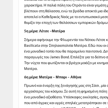
χαρακτήρα. Η παλιά πόλη του Οτράντο είναι γεμάτη μι
βλέπουν στη θάλασσα, ενώ τα βράδια αποκτά μια ιδι
αποτελεί ο Καθεδρικός Ναός με το εντυπωσιακό μεσα
θυμίζει την εποχή των θαλάσσιων εμπορικών δρόμων
5η μέρα: Λέτσε –Ματέρα
Σήμερα αφήνουμε την Φλωρεντία του Νότιου Λέτσε κα
Basilicata στην Σπηλαιοπολιτία Ματέρα. Εδώ που οι σ
ένα μοναδικό τοπίο που θα παραμείνει παντοτινά. Δε
παραγωγές του James Bond. Επιλέξτε για το δείπνο στ
Την νύχτα που φωτίζονται οι βράχοι μοιάζει με κινη
Ματέρα.
6η μέρα: Ματέρα – Μπαρι – Αθήνα
Πρωινό και έναρξη της ξενάγησής μας στη Σάσι , μία α
αρχαιότερες του κόσμου. Σε αυτή τη φημισμένη πόλ
ένα μοναδικό αξιοθέατο. Υπόσκαφες εκκλησίες, αγιο
που από άγριες και υγρές σπηλιές μετατράπηκαν σε