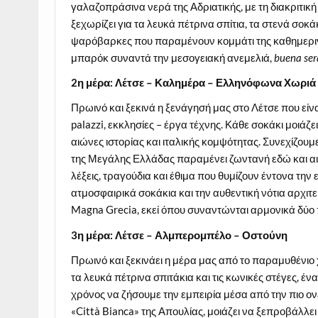
γαλαζοπράσινα νερά της Αδριατικής, με τη διακριτική
ξεχωρίζει για τα λευκά πέτρινα σπίτια, τα στενά σοκά
ψαρόβαρκες που παραμένουν κομμάτι της καθημερινής
μπαρόκ συναντά την μεσογειακή ανεμελιά,
buena
ser
2η μέρα: Λέτσε – Καλημέρα – Ελληνόφωνα Χωρι
Πρωινό και ξεκινά η ξενάγησή μας στο Λέτσε που εί
palazzi, εκκλησίες – έργα τέχνης. Κάθε σοκάκι μοιάζ
αιώνες ιστορίας και ιταλικής κομψότητας. Συνεχίζου
της Μεγάλης Ελλάδας παραμένει ζωντανή εδώ και αιώ
λέξεις, τραγούδια και έθιμα που θυμίζουν έντονα την
ατμοσφαιρικά σοκάκια και την αυθεντική νότια αρχιτ
Magna Grecia, εκεί όπου συναντώνται αρμονικά δύο π
3η μέρα: Λέτσε – Αλμπερομπέλο – Οστούνη
Πρωινό και ξεκινάει η μέρα μας από το παραμυθένιο
τα λευκά πέτρινα σπιτάκια και τις κωνικές στέγες,
χρόνος να ζήσουμε την εμπειρία μέσα από την πιο ο
«Città Bianca» της Απουλίας, μοιάζει να ξεπροβάλλ