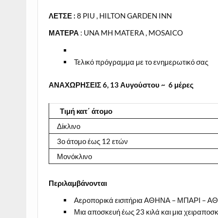
ΛΕΤΣΕ :
8 PIU , HILTON GARDEN INN
ΜΑΤΕΡΑ
: UNA MH MATERA , MOSAICO
Τελικό πρόγραμμα με το ενημερωτικό σας
ΑΝΑΧΩΡΗΣΕΙΣ
6
,
13
Αυγούστου ~
6
μέρες
Τιμή
κατ΄
άτομο
Δίκλινο
3ο άτομο έως 12 ετών
Μονόκλινο
Περιλαμβάνονται
Αεροπορικά εισιτήρια ΑΘΗΝΑ – ΜΠΑΡΙ – ΑΘΗ
Μια αποσκευή έως 23 κιλά και μια χειραποσκ