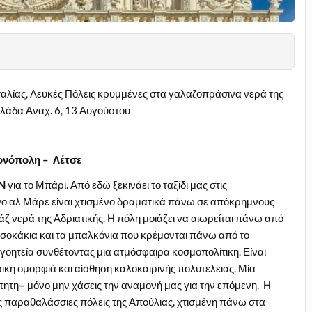
ταλίας, Λευκές Πόλεις κρυμμένες στα γαλαζοπράσινα νερά της
λλάδα Αναχ. 6, 13 Αυγούστου
Μονόπολη – Λέτσε
N
για το Μπάρι. Από εδώ ξεκινάει το ταξίδι μας στις
ιανο αλ Μάρε είναι χτισμένο δραματικά πάνω σε απόκρημνους
ζ νερά της Αδριατικής. Η πόλη μοιάζει να αιωρείται πάνω από
ά σοκάκια και τα μπαλκόνια που κρέμονται πάνω από το
 γοητεία συνθέτoντας μια ατμόσφαιρα κοσμοπολίτικη. Είναι
σική ομορφιά και αίσθηση καλοκαιρινής πολυτέλειας. Μία
ητη­­
–
μόνο μην χάσεις την αναμονή μας για την επόμενη.
Η
ές παραθαλάσσιες πόλεις της Απούλιας, χτισμένη πάνω στα