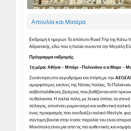
Απουλία και Ματέρα
Εκδρομή 6 ημερών Το απόλυτο Road Trip της Κάτω Ι
Αδριατικής, εδώ που η Ιταλία συναντά την Μεγάλη Ε
Πρόγραμμα εκδρομής
1η μέρα: Αθήνα – Μπάρι –Πολινιάνο ο α Μαρε – 
Συνάντηση στο αεροδρόμιο και πτήση με την
AEGEA
ομορφότερες εικόνες της Νότιας Ιταλίας. Το Πολιάν
ασβεστολιθικούς βράχους που βυθίζονται από τιρκουά
τη θάλασσα. Η παλιά πόλη, με λευκά σπίτια, τα στεν
πέλαγος, αποπνέει ρομαντισμό και αυθεντική ιταλική
ένας προορισμός που συνδυάζει ιταλικό lifestyle, φυ
σύντομη βουτιά στην iconic παραλία του είναι απαραίτ
Μονόπολη είναι μία από τις πιο αυθεντικές και κομψ