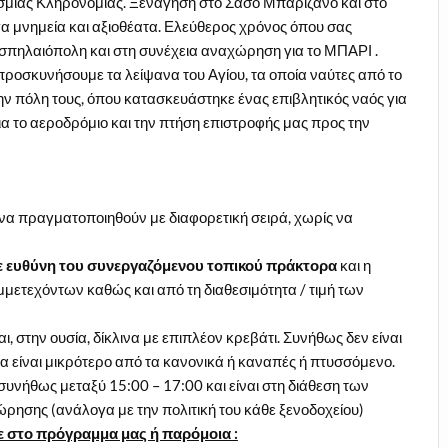
μιας Κληρονομιάς. Ξενάγηση στο Σάσο Μπαριζάνο και στο
γα μνημεία και αξιοθέατα. Ελεύθερος χρόνος όπου σας
σπηλαιόπολη και στη συνέχεια αναχώρηση για το ΜΠΑΡΙ .
προσκυνήσουμε τα λείψανα του Αγίου, τα οποία ναύτες από το
ν πόλη τους, όπου κατασκευάστηκε ένας επιβλητικός ναός για
α το αεροδρόμιο και την πτήση επιστροφής μας προς την
 να πραγματοποιηθούν με διαφορετική σειρά, χωρίς να
ε ευθύνη του συνεργαζόμενου τοπικού πράκτορα
και η
μμετεχόντων καθώς και από τη διαθεσιμότητα / τιμή των
αι, στην ουσία, δίκλινα με επιπλέον κρεβάτι. Συνήθως δεν είναι
 να είναι μικρότερο από τα κανονικά ή καναπές ή πτυσσόμενο.
συνήθως μεταξύ 15:00 – 17:00 και είναι στη διάθεση των
ώρησης (ανάλογα με την πολιτική του κάθε ξενοδοχείου)
 στο πρόγραμμα μας ή παρόμοια :