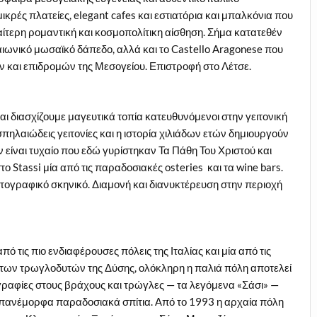
κρές πλατείες, elegant cafes και εστιατόρια και μπαλκόνια που
αίτερη ρομαντική και κοσμοπολίτικη αίσθηση. Σήμα κατατεθέν
ιωνικό μωσαϊκό δάπεδο, αλλά και το Castello Aragonese που
 και επιδρομών της Μεσογείου. Επιστροφή στο Λέτσε.
ι διασχίζουμε μαγευτικά τοπία κατευθυνόμενοι στην γειτονική
πηλαιώδεις γειτονίες και η ιστορία χιλιάδων ετών δημιουργούν
ν είναι τυχαίο που εδώ γυρίστηκαν Τα Πάθη Του Χριστού και
ο Stassi μία από τις παραδοσιακές osteries και τα wine bars.
ματογραφικό σκηνικό. Διαμονή και διανυκτέρευση στην περιοχή
πό τις πιο ενδιαφέρουσες πόλεις της Ιταλίας και μία από τις
η των τρωγλοδυτών της Δύσης, ολόκληρη η παλιά πόλη αποτελεί
γραφίες στους βράχους και τρώγλες — τα λεγόμενα «Σάσι» —
 πανέμορφα παραδοσιακά σπίτια. Από το 1993 η αρχαία πόλη