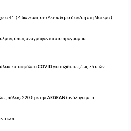
εία 4* ( 4 διαν/σεις στο Λέτσε & μία διαν/ση στη Ματέρα )
πούλμαν, όπως αναγράφονται στο πρόγραμμα
φάλεια και ασφάλεια
COVID
για ταξιδιώτες έως 75 ετών
ες πόλεις: 220 € με την
AEGEAN
(ανάλογα με τη
ενο κλπ.