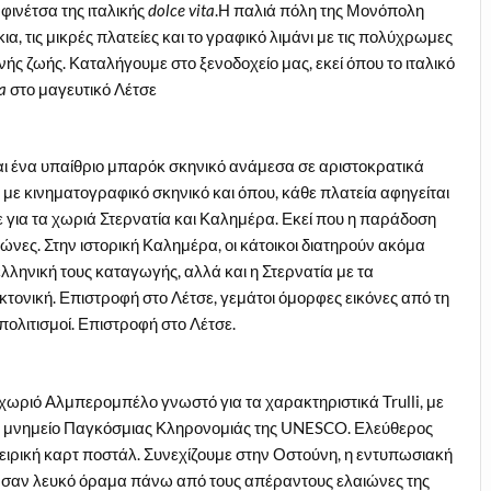
 φινέτσα της ιταλικής
dolce
vita
.Η παλιά πόλη της Μονόπολη
κια, τις μικρές πλατείες και το γραφικό λιμάνι με τις πολύχρωμες
 ζωής. Καταλήγουμε στο ξενοδοχείο μας, εκεί όπου το ιταλικό
a
στο μαγευτικό Λέτσε
ά
ναι ένα υπαίθριο μπαρόκ σκηνικό ανάμεσα σε αριστοκρατικά
ει με κινηματογραφικό σκηνικό και όπου, κάθε πλατεία αφηγείται
με για τα χωριά Στερνατία και Καλημέρα. Εκεί που η παράδοση
νες. Στην ιστορική Καλημέρα, οι κάτοικοι διατηρούν ακόμα
 ελληνική τους καταγωγής, αλλά και η Στερνατία με τα
εκτονική. Επιστροφή στο Λέτσε, γεμάτοι όμορφες εικόνες από τη
ολιτισμοί. Επιστροφή στο Λέτσε.
 χωριό Αλμπερομπέλο γνωστό για τα χαρακτηριστικά Trulli, με
 ένα μνημείο Παγκόσμιας Κληρονομιάς της UNESCO. Ελεύθερος
νειρική καρτ ποστάλ. Συνεχίζουμε στην Οστούνη, η εντυπωσιακή
ει σαν λευκό όραμα πάνω από τους απέραντους ελαιώνες της