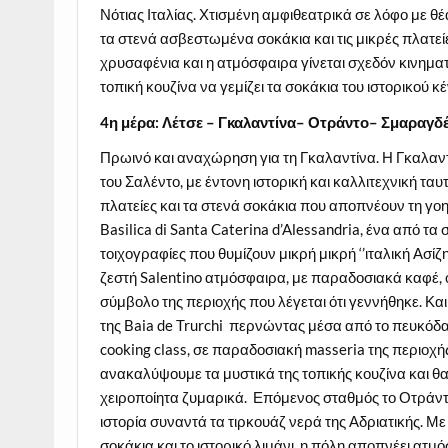
Νότιας Ιταλίας. Χτισμένη αμφιθεατρικά σε λόφο με θέα
τα στενά ασβεστωμένα σοκάκια και τις μικρές πλατεί
χρυσαφένια και η ατμόσφαιρα γίνεται σχεδόν κινηματ
τοπική κουζίνα να γεμίζει τα σοκάκια του ιστορικού 
4η μέρα: Λέτσε – Γκαλαντίνα– Οτράντο– Σμαραγδ
Πρωινό και αναχώρηση για τη Γκαλαντίνα. Η Γκαλαντίν
του Σαλέντο, με έντονη ιστορική και καλλιτεχνική ταυ
πλατείες και τα στενά σοκάκια που αποπνέουν τη γοητ
Basilica di Santa Caterina d’Alessandria, ένα από τα
τοιχογραφίες που θυμίζουν μικρή μικρή ‘’ιταλική Ασίζ
ζεστή Salentino ατμόσφαιρα, με παραδοσιακά καφέ, οι
σύμβολο της περιοχής που λέγεται ότι γεννήθηκε. Κ
της Baia de Trurchi περνώντας μέσα από το πευκόδα
cooking class, σε παραδοσιακή masseria της περιοχής
ανακαλύψουμε τα μυστικά της τοπικής κουζίνα και θ
χειροποίητα ζυμαρικά. Επόμενος σταθμός το Οτράντ
ιστορία συναντά τα τιρκουάζ νερά της Αδριατικής. Με 
σοκάκια και το ιστορικό λιμάνι, η πόλη αποπνέει ατμ