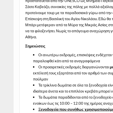
προστατεύεται από την UNESCO ως Μνημείο Παγκόσ
Σάσο Καβεόζο, συνοικίες της πόλης με πολλά αξιόλο
προτείνουμε τουρ με τα παραδοσιακά γύρω από την 
Επίσκεψη στη Βασιλική του Αγίου Νικολάου. Εδώ θα 
Μπάρι μετέφεραν από τα Μύρα της Μικράς Ασίας στη
να τα φιλοξενήσει. Νωρίς το απόγευμα αναχώρηση γι
Αθήνα.
Σημειώσεις
Οι ανωτέρω εκδρομές, επισκέψεις ενδέχεται
παραλειφθεί κάτι από τα αναγραφόμενα
Οι προαιρετικές εκδρομές διοργανώνονται
μ
εκτέλεσή τους εξαρτάται από τον αριθμό των συ
πούλμαν
Τα τρίκλινα δωμάτια σε όλα τα ξενοδοχεία είν
ιδιαίτερα άνετα και το επιπλέον κρεβάτι μπορεί
Τα δωμάτια παραδίδονται από το ξενοδοχείο 
ενοίκων έως τις 10:00 – 12:00 της ημέρας αναχ
Ξενοδοχεία που συνήθως χρησιμοποιούμε