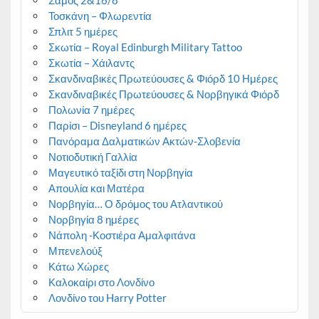
Τοσκάνη – Φλωρεντία
Σπλιτ 5 ημέρες
Σκωτία – Royal Edinburgh Military Tattoo
Σκωτία – Χάιλαντς
Σκανδιναβικές Πρωτεύουσες & Φιόρδ 10 Ημέρες
Σκανδιναβικές Πρωτεύουσες & Νορβηγικά Φιόρδ
Πολωνία 7 ημέρες
Παρίσι – Disneyland 6 ημέρες
Πανόραμα Δαλματικών Ακτών-Σλοβενία
Νοτιοδυτική Γαλλία
Μαγευτικό ταξίδι στη Νορβηγία
Απουλία και Ματέρα
Νορβηγία… Ο δρόμος του Ατλαντικού
Νορβηγία 8 ημέρες
Νάπολη -Κοστιέρα Αμαλφιτάνα
Μπενελούξ
Κάτω Χώρες
Καλοκαίρι στο Λονδίνο
Λονδίνο του Harry Potter