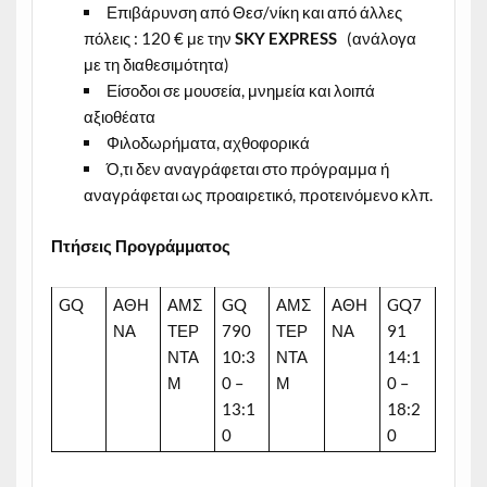
Επιβάρυνση από Θεσ/νίκη και από άλλες
πόλεις : 120 € με την
SKY EXPRESS
(ανάλογα
με τη διαθεσιμότητα)
Είσοδοι σε μουσεία, μνημεία και λοιπά
αξιοθέατα
Φιλοδωρήματα, αχθοφορικά
Ό,τι δεν αναγράφεται στο πρόγραμμα ή
αναγράφεται ως προαιρετικό, προτεινόμενο κλπ.
Πτήσεις
Προγράμματος
GQ
ΑΘΗ
ΑΜΣ
GQ
ΑΜΣ
ΑΘΗ
GQ7
ΝΑ
ΤΕΡ
790
ΤΕΡ
ΝΑ
91
ΝΤΑ
10:3
ΝΤΑ
14:1
Μ
0 –
Μ
0 –
13:1
18:2
0
0