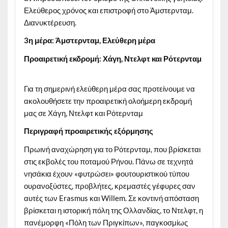
Ελεύθερος χρόνος και επιστροφή στο Άμστερνταμ.
Διανυκτέρευση.
3η μέρα: Άμστερνταμ, Ελεύθερη μέρα
Προαιρετική εκδρομή: Χάγη, Ντελφτ και Ρότερνταμ
Για τη σημερινή ελεύθερη μέρα σας προτείνουμε να
ακολουθήσετε την προαιρετική ολοήμερη εκδρομή
μας σε Χάγη, Ντελφτ και Ρότερνταμ
Περιγραφή προαιρετικής εξόρμησης
Πρωινή αναχώρηση για το Ρότερνταμ, που βρίσκεται
στις εκβολές του ποταμού Ρήνου. Πάνω σε τεχνητά
νησάκια έχουν «φυτρώσει» φουτουριστικού τύπου
ουρανοξύστες, προβλήτες, κρεμαστές γέφυρες σαν
αυτές των Erasmus και Willem. Σε κοντινή απόσταση
βρίσκεται η ιστορική πόλη της Ολλανδίας, το Ντελφτ, η
πανέμορφη «Πόλη των Πριγκίπων», παγκοσμίως