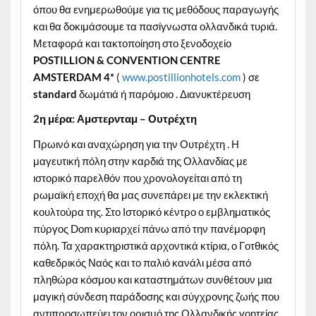
όπου θα ενημερωθούμε για τις μεθόδους παραγωγής
και θα δοκιμάσουμε τα πασίγνωστα ολλανδικά τυριά.
Μεταφορά και τακτοποίηση στο ξενοδοχείο
POSTILLION
&
CONVENTION
CENTRE
AMSTERDAM
4*
(
www.postillionhotels.com
) σε
standard
δωμάτιά ή παρόμοιο . Διανυκτέρευση
2η μέρα: Αμστερνταμ – Ουτρέχτη
Πρωινό και αναχώρηση για την Ουτρέχτη . Η
μαγευτική πόλη στην καρδιά της Ολλανδίας με
ιστορικό παρελθόν που χρονολογείται από τη
ρωμαϊκή εποχή θα μας συνεπάρει με την εκλεκτική
κουλτούρα της. Στο Ιστορικό κέντρο ο εμβληματικός
πύργος Dom κυριαρχεί πάνω από την πανέμορφη
πόλη. Τα χαρακτηριστικά αρχοντικά κτίρια, ο Γοτθικός
καθεδρικός Ναός και το παλιό κανάλι μέσα από
πληθώρα κόσμου και καταστημάτων συνθέτουν μια
μαγική σύνδεση παράδοσης και σύγχρονης ζωής που
αντιπροσωπεύει τον ορισμό της Ολλανδικής γοητείας.