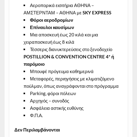
Αεροπορικά εισιτήρια ΑΘΗΝΑ –
ΑΜΣΤΕΡΝΤΑΜ – ΑΘΗΝΑ με
SKY
EXPRESS
Φόροι αεροδρομίων
Επίναυλοι καυσίμων
Μια αποσκευή έως 20 κιλά και μια
χειραποσκευή έως 8 κιλά
Τέσσερις διανυκτερεύσεις στο ξενοδοχείο
POSTILLION
&
CONVENTION
CENTRE
4* ή
παρόμοιο
Μπουφέ πρόγευμα καθημερινά
Μεταφορές, περιηγήσεις με κλιματιζόμενο
πούλμαν, όπως αναγράφονται στο πρόγραμμα
Parking, φόροι πόλεων
Αρχηγός – συνοδός
Ασφάλεια αστικής ευθύνης
Φ.Π.Α.
Δεν Περιλαμβάνονται