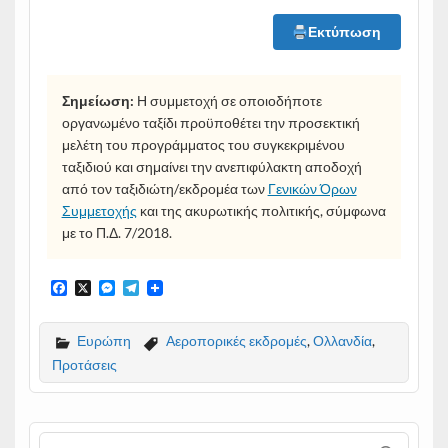
Εκτύπωση
Σημείωση:
Η συμμετοχή σε οποιοδήποτε
οργανωμένο ταξίδι προϋποθέτει την προσεκτική
μελέτη του προγράμματος του συγκεκριμένου
ταξιδιού και σημαίνει την ανεπιφύλακτη αποδοχή
από τον ταξιδιώτη/εκδρομέα των
Γενικών Όρων
Συμμετοχής
και της ακυρωτικής πολιτικής, σύμφωνα
με το Π.Δ. 7/2018.
F
X
M
T
a
e
e
c
s
l
e
s
e
Ευρώπη
Αεροπορικές εκδρομές
,
Ολλανδία
,
b
e
g
Προτάσεις
o
n
r
o
g
a
k
e
m
r