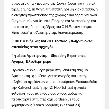
γνωστή για τα κεραμικά της. Συνεχίζουμε για την πόλη
της Ειρήνης, τη Χάγη. Φινετσάτη, ήρεμη, αρχόντισσα, η
διοικητική πρωτεύουσα της χώρας είναι έδρα Διεθνών
Οργανισμών για θέματα Ειρήνης και Δικαιοσύνης και
μία από τις τέσσερεις έδρες του Ο.Η.Ε. στον κόσμο.
Επιστροφή στο Άμστερνταμ. Διανυκτέρευση.
(100
€
ο ενήλικας και 70
€
το παιδί /πληρώνονται
απευθείας στον αρχηγό).
4η μέρα: Αμστερνταμ – Shopping Experience,
Αγορές . Ελεύθερη μέρα
Πρωινό και ελεύθερη μέρα στην διάθεση σας. Το
Άμστερνταμ φημίζεται για τις αγορές του και την
πληθώρα προϊόντων που προσφέρουν. Επισκεφθείτε
την Kalverstraat, ή την P.C Hooftstraat η οποία
φιλοξενεί τους παγκόσμιους οίκους μόδας και
περπατήστε στην περιοχή Jordaan με τους
φημισμένους ‘Εννέα δρόμους’ (9 Straatjes)