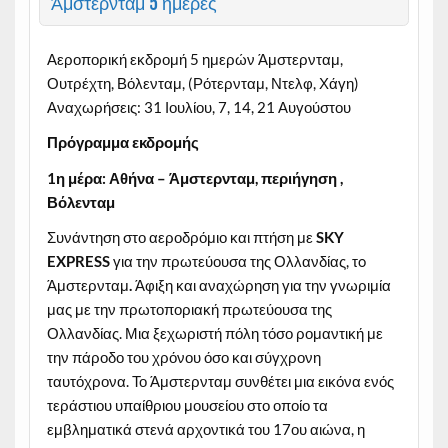
Άμστερνταμ 5 ημέρες
Αεροπορική εκδρομή 5 ημερών Άμστερνταμ,
Ουτρέχτη, Βόλενταμ, (Ρότερνταμ, Ντελφ, Χάγη)
Αναχωρήσεις: 31 Ιουλίου, 7, 14, 21 Αυγούστου
Πρόγραμμα εκδρομής
1η μέρα: Αθήνα – Άμστερνταμ, περιήγηση ,
Βόλενταμ
Συνάντηση στο αεροδρόμιο και πτήση με
SKY
EXPRESS
για την πρωτεύουσα της Ολλανδίας, τo
Άμστερνταμ
.
Άφιξη και αναχώρηση για την γνωριμία
μας με την πρωτοποριακή πρωτεύουσα της
Ολλανδίας. Μια ξεχωριστή πόλη τόσο ρομαντική με
την πάροδο του χρόνου όσο και σύγχρονη
ταυτόχρονα. Το Άμστερνταμ συνθέτει μια εικόνα ενός
τεράστιου υπαίθριου μουσείου στο οποίο τα
εμβληματικά στενά αρχοντικά του 17ου αιώνα, η