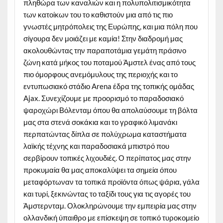
πληθώρα των καναλιών και η πολυπολιτισμικότητα
των κατοίκων του το καθιστούν μια από τις πιο
γνωστές μητρόπολεις της Ευρώπης, και μια πόλη που
σίγουρα δεν μοιάζει με καμία! Στην διαδρομή μας
ακολουθώντας την παραποτάμια γεμάτη πράσινο
ζώνη κατά μήκος του ποταμού Άμστελ ένας από τους
πιο όμορφους ανεμόμυλους της περιοχής και το
εντυπωσιακό στάδιο Arena έδρα της τοπικής ομάδας
Ajax. Συνεχίζουμε με προορισμό το παραδοσιακό
ψαροχώρι Βόλενταμ όπου θα απολαύσουμε τη βόλτα
μας στα στενά σοκάκια και το γραφικό λιμανάκι
περπατώντας δίπλα σε πολύχρωμα καταστήματα
λαϊκής τέχνης και παραδοσιακά μπιστρό που
σερβίρουν τοπικές λιχουδιές. Ο περίπατος μας στην
προκυμαία θα μας αποκαλύψει τα σημεία όπου
μεταφόρτωναν τα τοπικά προϊόντα όπως ψάρια, γάλα
και τυρί, ξεκινώντας το ταξίδι τους για τις αγορές του
Άμστερνταμ. Ολοκληρώνουμε την εμπειρία μας στην
ολλανδική ύπαιθρο με επίσκεψη σε τοπικό τυροκομείο