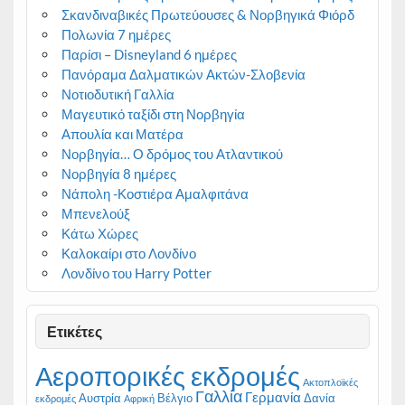
Σκανδιναβικές Πρωτεύουσες & Νορβηγικά Φιόρδ
Πολωνία 7 ημέρες
Παρίσι – Disneyland 6 ημέρες
Πανόραμα Δαλματικών Ακτών-Σλοβενία
Νοτιοδυτική Γαλλία
Μαγευτικό ταξίδι στη Νορβηγία
Απουλία και Ματέρα
Νορβηγία… Ο δρόμος του Ατλαντικού
Νορβηγία 8 ημέρες
Νάπολη -Κοστιέρα Αμαλφιτάνα
Μπενελούξ
Κάτω Χώρες
Καλοκαίρι στο Λονδίνο
Λονδίνο του Harry Potter
Ετικέτες
Αεροπορικές εκδρομές
Ακτοπλοϊκές
Γαλλία
Γερμανία
Αυστρία
Βέλγιο
Δανία
εκδρομές
Αφρική