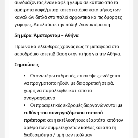
συνδυάζοντας έναν καφέ ή γεύμα σε κάποιο από τα
αμέτρητα καφέ/μπαρ και εστιατόρια κατά μήκος των
καναλιών διπλά στα παλιά αρχοντικά και τις όμορφες
γέφυρες. Απολαύστε την πόλη! Διανυκτέρευση
5η μέρα: Άμστερνταμ – Αθήνα
Πρωινό και ελεύθερος χρόνος έως τη μεταφορά στο
αεροδρόμιο και επιβίβαση στην πτήση για την Αθήνα.
Σημειώσεις
Οι ανωτέρω εκδρομές, επισκέψεις ενδέχεται
να πραγματοποιηθούν με διαφορετική σειρά,
χωρίς να παραλειφθεί κάτι από τα
αναγραφόμενα
Οι προαιρετικές εκδρομές διοργανώνονται
με
ευθύνη του συνεργαζόμενου τοπικού
πράκτορα
και η εκτέλεσή τους εξαρτάται από τον
αριθμό των συμμετεχόντων καθώς και από τη
διαθεσιμότητα / τιμή των πούλμαν