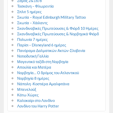
Σάμος 2&16/8
Τοσκάνη – Φλωρεντία
Σπλιτ 5 ημέρες
Σκωτία – Royal Edinburgh Military Tattoo
Σκωτία – Χάιλαντς
Σκανδιναβικές Πρωτεύουσες & Φιόρδ 10 Ημέρες
Σκανδιναβικές Πρωτεύουσες & Νορβηγικά Φιόρδ
Πολωνία 7 ημέρες
Παρίσι – Disneyland 6 ημέρες
Πανόραμα Δαλματικών Ακτών-Σλοβενία
Νοτιοδυτική Γαλλία
Μαγευτικό ταξίδι στη Νορβηγία
Απουλία και Ματέρα
Νορβηγία… Ο δρόμος του Ατλαντικού
Νορβηγία 8 ημέρες
Νάπολη -Κοστιέρα Αμαλφιτάνα
Μπενελούξ
Κάτω Χώρες
Καλοκαίρι στο Λονδίνο
Λονδίνο του Harry Potter