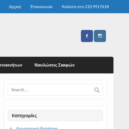
Αρχική
Επικοινωνία
Καλέστε στο 210 9917618
υτοκινήτων
Ναυλώσεις Σκαφών
Kατηγορίες
Αεροπορικά Εισιτήρια