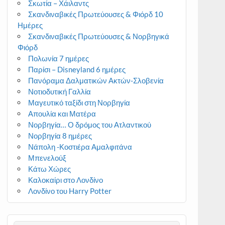
Σκωτία – Χάιλαντς
Σκανδιναβικές Πρωτεύουσες & Φιόρδ 10
Ημέρες
Σκανδιναβικές Πρωτεύουσες & Νορβηγικά
Φιόρδ
Πολωνία 7 ημέρες
Παρίσι – Disneyland 6 ημέρες
Πανόραμα Δαλματικών Ακτών-Σλοβενία
Νοτιοδυτική Γαλλία
Μαγευτικό ταξίδι στη Νορβηγία
Απουλία και Ματέρα
Νορβηγία… Ο δρόμος του Ατλαντικού
Νορβηγία 8 ημέρες
Νάπολη -Κοστιέρα Αμαλφιτάνα
Μπενελούξ
Κάτω Χώρες
Καλοκαίρι στο Λονδίνο
Λονδίνο του Harry Potter