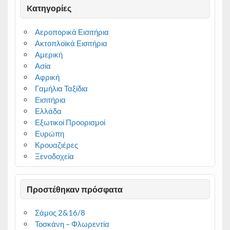
Kατηγορίες
Αεροπορικά Εισιτήρια
Ακτοπλοϊκά Εισιτήρια
Αμερική
Ασία
Αφρική
Γαμήλια Ταξίδια
Εισιτήρια
Ελλάδα
Εξωτικοί Προορισμοί
Ευρώπη
Κρουαζιέρες
Ξενοδοχεία
Προστέθηκαν πρόσφατα
Σάμος 2&16/8
Τοσκάνη – Φλωρεντία