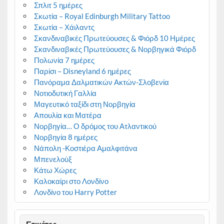
Σπλιτ 5 ημέρες
Σκωτία – Royal Edinburgh Military Tattoo
Σκωτία – Χάιλαντς
Σκανδιναβικές Πρωτεύουσες & Φιόρδ 10 Ημέρες
Σκανδιναβικές Πρωτεύουσες & Νορβηγικά Φιόρδ
Πολωνία 7 ημέρες
Παρίσι – Disneyland 6 ημέρες
Πανόραμα Δαλματικών Ακτών-Σλοβενία
Νοτιοδυτική Γαλλία
Μαγευτικό ταξίδι στη Νορβηγία
Απουλία και Ματέρα
Νορβηγία… Ο δρόμος του Ατλαντικού
Νορβηγία 8 ημέρες
Νάπολη -Κοστιέρα Αμαλφιτάνα
Μπενελούξ
Κάτω Χώρες
Καλοκαίρι στο Λονδίνο
Λονδίνο του Harry Potter