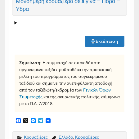
Μονοήμερη κρουαζιέρα σε Aίγινα – Πόρο –
Υδρα
Εκτύπωση
Σημείωση:
Η συμμετοχή σε οποιοδήποτε
οργανωμένο ταξίδι προϋποθέτει την προσεκτική
μελέτη του προγράμματος του συγκεκριμένου
ταξιδιού και σημαίνει την ανεπιφύλακτη αποδοχή
από τον ταξιδιώτη/εκδρομέα των
Γενικών Όρων
Συμμετοχής
και της ακυρωτικής πολιτικής, σύμφωνα
με το Π.Δ. 7/2018.
F
X
M
T
a
e
e
c
s
l
e
s
e
Κρουαζιέρες
Ελλάδα
,
Κρουαζιέρες