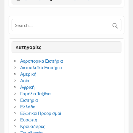
b
e
g
o
n
r
o
g
a
k
e
m
r
Kατηγορίες
Αεροπορικά Εισιτήρια
Ακτοπλοϊκά Εισιτήρια
Αμερική
Ασία
Αφρική
Γαμήλια Ταξίδια
Εισιτήρια
Ελλάδα
Εξωτικοί Προορισμοί
Ευρώπη
Κρουαζιέρες
Ξενοδοχεία