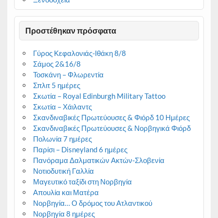
Προστέθηκαν πρόσφατα
Γύρος Κεφαλονιάς-Ιθάκη 8/8
Σάμος 2&16/8
Τοσκάνη – Φλωρεντία
Σπλιτ 5 ημέρες
Σκωτία – Royal Edinburgh Military Tattoo
Σκωτία – Χάιλαντς
Σκανδιναβικές Πρωτεύουσες & Φιόρδ 10 Ημέρες
Σκανδιναβικές Πρωτεύουσες & Νορβηγικά Φιόρδ
Πολωνία 7 ημέρες
Παρίσι – Disneyland 6 ημέρες
Πανόραμα Δαλματικών Ακτών-Σλοβενία
Νοτιοδυτική Γαλλία
Μαγευτικό ταξίδι στη Νορβηγία
Απουλία και Ματέρα
Νορβηγία… Ο δρόμος του Ατλαντικού
Νορβηγία 8 ημέρες